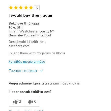
Casual Wear
5
Special Occasions
I would buy them again
Width
Feels too wide
Beküldve
8 hónapja
Sizing
Feels true to size
tőle:
Slim
Innen:
Westchester county NY
View On Shoes
I'm Really Into Shoes
Describe Yourself
Practical
Beszámoló készült itt:
skechers.com
I wear them with my jeans or Khaki
Fordítás megjelenítése
További részletek
Profi
Végeredmény
Igen, ajánlanám másoknak is
Attractive Design
Hasznosnak találta ezt?
Breathe Well
2
0
Comfortable