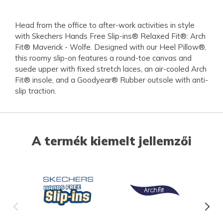
Head from the office to after-work activities in style
with Skechers Hands Free Slip-ins® Relaxed Fit®: Arch
Fit® Maverick - Wolfe. Designed with our Heel Pillow®,
this roomy slip-on features a round-toe canvas and
suede upper with fixed stretch laces, an air-cooled Arch
Fit® insole, and a Goodyear® Rubber outsole with anti-
slip traction.
A termék kiemelt jellemzői