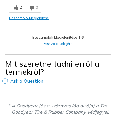
Legjobb használat
2
0
Casual Wear
Beszámoló Megjelölése
Width
Feels too narrow
Beszámolók Megjelenítése
1-3
Vissza a tetejére
Mit szeretne tudni erről a
termékről?
Ask a Question
A Goodyear (és a szárnyas láb dizájn) a The
Goodyear Tire & Rubber Company védjegyei,