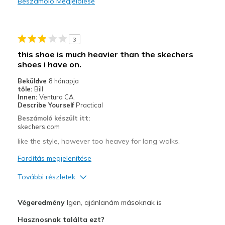
Beszámoló Megjelölése
Durable
Stylish
3
Kontra
this shoe is much heavier than the skechers
shoes i have on.
Fits fine day one
Beküldve
8 hónapja
Legjobb használat
tőle:
Bill
Innen:
Ventura CA.
Casual Wear
Describe Yourself
Practical
Beszámoló készült itt:
Width
Feels true to width
skechers.com
Sizing
Feels true to size
like the style, however too heavey for long walks.
View On Shoes
Shoes are for Wearing
Fordítás megjelenítése
További részletek
Profi
Végeredmény
Igen, ajánlanám másoknak is
Attractive Design
Hasznosnak találta ezt?