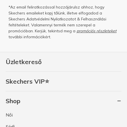
*Az email feliratkozással hozzájárulsz ahhoz, hogy
Skechers emaileket kapj tőlünk, illetve elfogadod a
Skechers
Adatvédelmi Nyilatkozatot
&
Felhasználási
feltételeket.
Valamennyi termék nem szerepel a
promócióban. Kerjük, tekintsd meg a
promóciós részleteket
további információkért.
Üzletkereső
Skechers VIP⭐
Shop
Női
Férfi