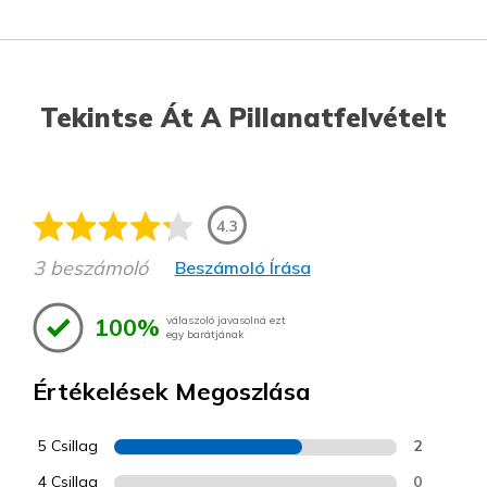
Tekintse Át A Pillanatfelvételt
4.3
3 beszámoló
Beszámoló Írása
100%
válaszoló javasolná ezt
egy barátjának
Értékelések Megoszlása
5 Csillag
2
4 Csillag
0