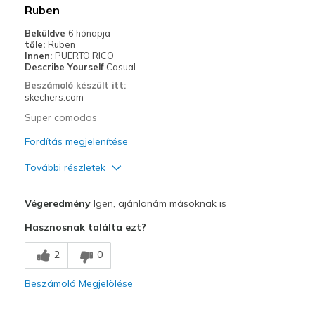
Ruben
Beküldve
6 hónapja
tőle:
Ruben
Innen:
PUERTO RICO
Describe Yourself
Casual
Beszámoló készült itt:
skechers.com
Super comodos
Fordítás megjelenítése
További részletek
Profi
Végeredmény
Igen, ajánlanám másoknak is
Comfortable
Hasznosnak találta ezt?
Kontra
2
0
Wear Out Quickly
Beszámoló Megjelölése
Legjobb használat