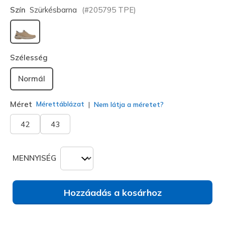
Szín
Szürkésbarna
(#
205795
TPE
)
kiválasztva
Szélesség
Normál
Méret
Mérettáblázat
Nem látja a méretet?
42
43
MENNYISÉG
Hozzáadás a kosárhoz