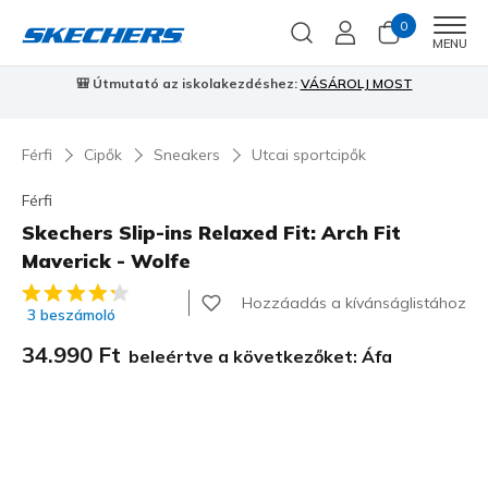
0
Men
MENU
⭐
Skechers VIP:
45 napos visszaküldés tagoknak
Csatlakozz most
⭐
…
Férfi
Cipők
Sneakers
Utcai sportcipők
Férfi
Skechers Slip-ins Relaxed Fit: Arch Fit
Maverick - Wolfe
5 az 5-ből ügyfélértékelés
Hozzáadás a kívánságlistához
3 beszámoló
34.990 Ft
beleértve a következőket: Áfa