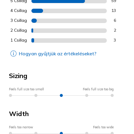
5 Csillag
59
4 Csillag
13
3 Csillag
6
2 Csillag
2
1 Csillag
3
Hogyan gyűjtjük az értékeléseket?
Sizing
Feels full size too small
Feels full size too big
Width
Feels too narrow
Feels too wide