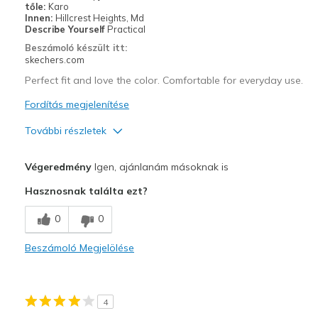
tőle:
Karo
Innen:
Hillcrest Heights, Md
Describe Yourself
Practical
Beszámoló készült itt:
skechers.com
Perfect fit and love the color. Comfortable for everyday use.
Fordítás megjelenítése
További részletek
Profi
Végeredmény
Igen, ajánlanám másoknak is
Attractive Design
Hasznosnak találta ezt?
Breathe Well
0
0
Comfortable
Beszámoló Megjelölése
Durable
Stylish
4
Legjobb használat