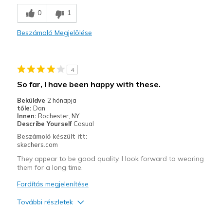
Breathe Well
0
1
Comfortable
Beszámoló Megjelölése
Durable
Stylish
4
Legjobb használat
So far, I have been happy with these.
Casual Wear
Beküldve
2 hónapja
tőle:
Dan
Travel
Innen:
Rochester, NY
Describe Yourself
Casual
Width
Feels true to width
Beszámoló készült itt:
skechers.com
Sizing
Feels true to size
They appear to be good quality. I look forward to wearing
them for a long time.
Fordítás megjelenítése
További részletek