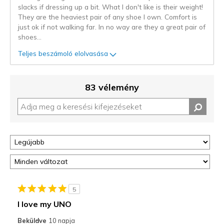
slacks if dressing up a bit. What I don't like is their weight!
They are the heaviest pair of any shoe I own. Comfort is
just ok if not walking far. In no way are they a great pair of
shoes
...
Teljes beszámoló elolvasása
83 vélemény
5
I love my UNO
Beküldve
10 napja