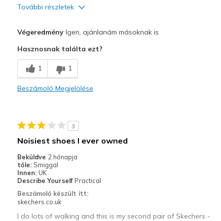
További részletek
Profi
Végeredmény
Igen, ajánlanám másoknak is
Attractive Design
Hasznosnak találta ezt?
Breathe Well
1
1
Comfortable
Beszámoló Megjelölése
Durable
Legjobb használat
3
Casual Wear
Noisiest shoes I ever owned
Going Out
Beküldve
2 hónapja
tőle:
Smiggal
Travel
Innen:
UK
Describe Yourself
Practical
Width
Feels true to width
Beszámoló készült itt:
skechers.co.uk
Sizing
Feels true to size
View On Shoes
Shoes are for Wearing
I do lots of walking and this is my second pair of Skechers -