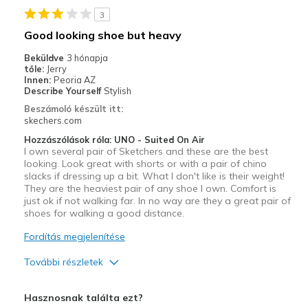
Width
Feels true to width
3
Sizing
Feels true to size
Good looking shoe but heavy
View On Shoes
I'm Into Shoes
Beküldve
3 hónapja
tőle:
Jerry
Innen:
Peoria AZ
Describe Yourself
Stylish
Beszámoló készült itt:
skechers.com
Hozzászólások róla: UNO - Suited On Air
I own several pair of Sketchers and these are the best
looking. Look great with shorts or with a pair of chino
slacks if dressing up a bit. What I don't like is their weight!
They are the heaviest pair of any shoe I own. Comfort is
just ok if not walking far. In no way are they a great pair of
shoes for walking a good distance.
Fordítás megjelenítése
További részletek
Profi
Hasznosnak találta ezt?
Attractive Design