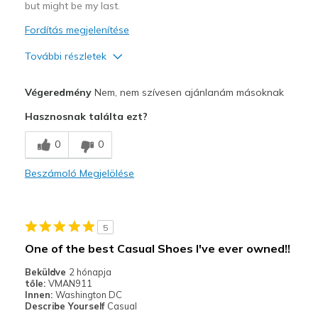
but might be my last.
Fordítás megjelenítése
További részletek
Profi
Végeredmény
Nem, nem szívesen ajánlanám másoknak
Comfortable
Hasznosnak találta ezt?
Legjobb használat
0
0
Casual Wear
Beszámoló Megjelölése
Width
Feels true to width
Sizing
Feels true to size
View On Shoes
Shoes are for Wearing
5
One of the best Casual Shoes I've ever owned!!
Beküldve
2 hónapja
tőle:
VMAN911
Innen:
Washington DC
Describe Yourself
Casual