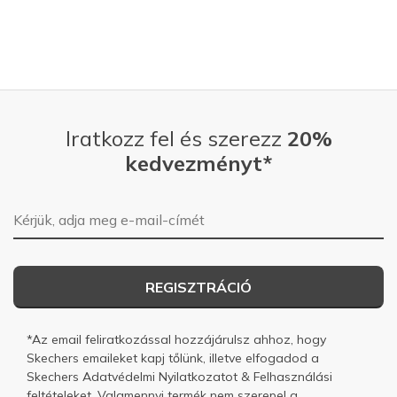
Iratkozz fel és szerezz
20%
kedvezményt*
E-mail-cím
REGISZTRÁCIÓ
*Az email feliratkozással hozzájárulsz ahhoz, hogy
Skechers emaileket kapj tőlünk, illetve elfogadod a
Skechers
Adatvédelmi Nyilatkozatot
&
Felhasználási
feltételeket.
Valamennyi termék nem szerepel a