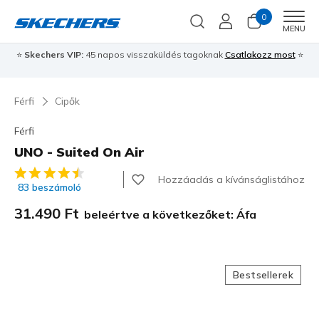
0
Men
MENU
⭐
Skechers VIP:
45 napos visszaküldés tagoknak
Csatlakozz most
⭐
Férfi
Cipők
Férfi
UNO - Suited On Air
4,5 az 5-ből ügyfélértékelés
Hozzáadás a kívánságlistához
83 beszámoló
31.490 Ft
beleértve a következőket: Áfa
Bestsellerek