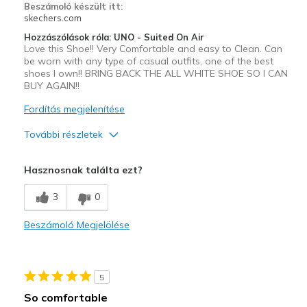
Beszámoló készült itt:
skechers.com
Hozzászólások róla: UNO - Suited On Air
Love this Shoe!! Very Comfortable and easy to Clean. Can
be worn with any type of casual outfits, one of the best
shoes I own!! BRING BACK THE ALL WHITE SHOE SO I CAN
BUY AGAIN!!
Fordítás megjelenítése
További részletek
Profi
Hasznosnak találta ezt?
Attractive Design
3
0
Comfortable
Beszámoló Megjelölése
Durable
Legjobb használat
5
Casual Wear
So comfortable