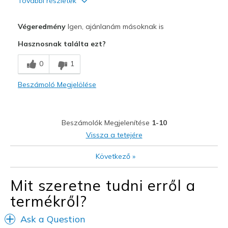
További részletek
Profi
Végeredmény
Igen, ajánlanám másoknak is
Attractive Design
Hasznosnak találta ezt?
Breathe Well
0
1
Comfortable
Beszámoló Megjelölése
Durable
Stylish
Beszámolók Megjelenítése
1-10
Legjobb használat
Vissza a tetejére
Casual Wear
Következő
»
Width
Feels too wide
Mit szeretne tudni erről a
Sizing
Feels true to size
termékről?
View On Shoes
Shoes are for Wearing
Ask a Question