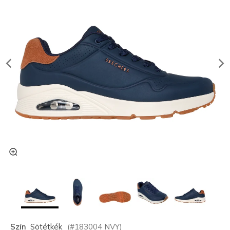
Szín
Sötétkék
(#
183004
NVY
)