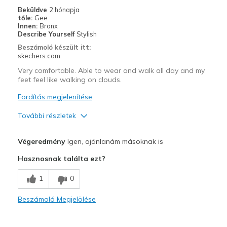
Going Out
Beküldve
2 hónapja
tőle:
Gee
Width
Feels true to width
Innen:
Bronx
Describe Yourself
Stylish
Sizing
Feels true to size
Beszámoló készült itt:
skechers.com
Very comfortable. Able to wear and walk all day and my
feet feel like walking on clouds.
Fordítás megjelenítése
További részletek
Profi
Végeredmény
Igen, ajánlanám másoknak is
Comfortable
Hasznosnak találta ezt?
Legjobb használat
1
0
Casual Wear
Beszámoló Megjelölése
Travel