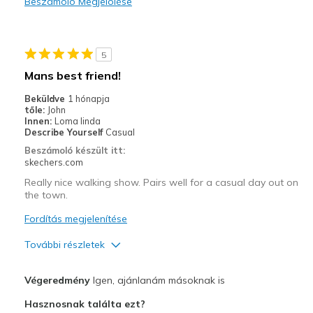
Beszámoló Megjelölése
Kontra
Eyelets are a bit too small for the flat laces.
5
Or, round laces are needed.
Mans best friend!
Legjobb használat
Beküldve
1 hónapja
tőle:
John
Casual Wear
Innen:
Loma linda
Describe Yourself
Casual
Width
Feels true to width
Beszámoló készült itt:
Sizing
Feels true to size
skechers.com
View On Shoes
Shoes are for Wearing
Really nice walking show. Pairs well for a casual day out on
the town.
Fordítás megjelenítése
További részletek
Profi
Végeredmény
Igen, ajánlanám másoknak is
Attractive Design
Hasznosnak találta ezt?