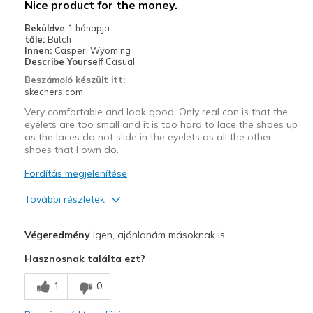
Nice product for the money.
Casual Wear
Beküldve
1 hónapja
tőle:
Butch
Going Out
Innen:
Casper, Wyoming
Describe Yourself
Casual
Travel
Beszámoló készült itt:
skechers.com
Width
Feels true to width
Very comfortable and look good. Only real con is that the
Sizing
Feels true to size
eyelets are too small and it is too hard to lace the shoes up
as the laces do not slide in the eyelets as all the other
View On Shoes
Shoes are for Wearing
shoes that I own do.
Fordítás megjelenítése
További részletek
Profi
Végeredmény
Igen, ajánlanám másoknak is
Attractive Design
Hasznosnak találta ezt?
Comfortable
1
0
Stylish