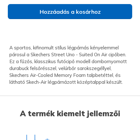
Hozzáadás a kosárhoz
A sportos, kifinomult stílus légpárnás kényelemmel
párosul a Skechers Street Uno - Suited On Air cipőben.
Ez a fűzős, klasszikus futócipő modell dombornyomott
durabuck felsőrésszel, velúrbőr sarokszegéllyel,
Skechers Air-Cooled Memory Foam talpbetéttel, és
látható Skech-Air légpárnázott középtalppal készült.
A termék kiemelt jellemzői