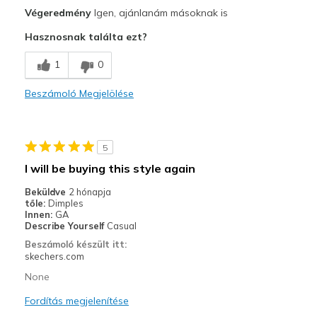
Profi
Végeredmény
Igen, ajánlanám másoknak is
Attractive Design
Hasznosnak találta ezt?
Comfortable
1
0
Durable
Beszámoló Megjelölése
Stylish
Kontra
5
Wish that I did not have to tie them.
I will be buying this style again
Legjobb használat
Beküldve
2 hónapja
tőle:
Dimples
Casual Wear
Innen:
GA
Describe Yourself
Casual
Width
Feels true to width
Beszámoló készült itt:
Sizing
Feels true to size
skechers.com
View On Shoes
Shoes are for Wearing
None
Fordítás megjelenítése