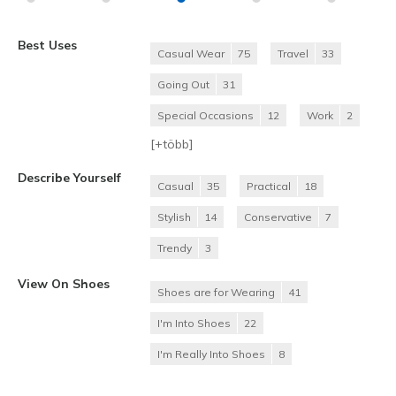
Best Uses
Casual Wear
75
Travel
33
Going Out
31
Special Occasions
12
Work
2
[+
több
]
Describe Yourself
Casual
35
Practical
18
Stylish
14
Conservative
7
Trendy
3
View On Shoes
Shoes are for Wearing
41
I'm Into Shoes
22
I'm Really Into Shoes
8