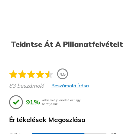
Tekintse Át A Pillanatfelvételt
4.5
83 beszámoló
Beszámoló Írása
91%
válaszoló javasolná ezt egy
barátjának
Értékelések Megoszlása