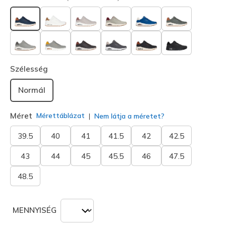
kiválasztva
Szélesség
Normál
Méret
Mérettáblázat
Nem látja a méretet?
39.5
40
41
41.5
42
42.5
43
44
45
45.5
46
47.5
48.5
MENNYISÉG