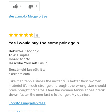
2
0
Legjobb használat
Beszámoló Megjelölése
Casual Wear
Going Out
5
Special Occasions
Yes I would buy the same pair again.
Width
Feels true to width
Beküldve
3 hónapja
Sizing
Feels true to size
tőle:
Dimples
Innen:
Atlanta
Describe Yourself
Casual
Beszámoló készült itt:
skechers.com
I like men tennis shoes the material is better than women
material it's much stronger. I brought the wrong size should
have bought half size. I feel the women tennis shoes break
down faster the men last a lot longer. My opinion.
Fordítás megjelenítése