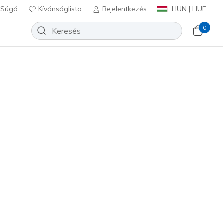
Súgó
Kívánságlista
Bejelentkezés
HUN | HUF
0
evate 2.0 - Where's My
?
Hozzáadás a kívánságlistához
1 beszámoló
lértékelés
Ft
beleértve a következőket: Áfa