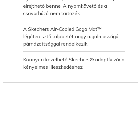
elrejthető benne. A nyomkövető és a
csavarhúzó nem tartozék.
A Skechers Air-Cooled Goga Mat™
légáteresztő talpbetét nagy rugalmasságú
párnázottsággal rendelkezik
Könnyen kezelhető Skechers® adaptív zár a
kényelmes illeszkedéshez.