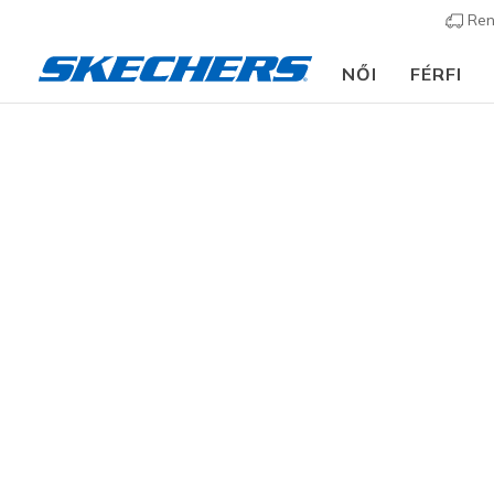
Ren
NŐI
FÉRFI
Gyerek
Fiú
Cipők