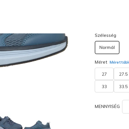
Szín
Szürkéskék
kiválaszt
Szélesség
Normál
Méret
Mérettábl
27
27.5
33
33.5
MENNYISÉG