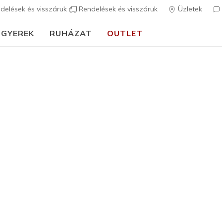
delések és visszáruk
Rendelések és visszáruk
Üzletek
GYEREK
RUHÁZAT
OUTLET
⭐
Skechers VIP:
45 napos visszaküldés tagoknak
Csatlakozz most
⭐
Fiú
GO RUN El
Skechers
1
5 az 5-ből ügyfé
23.490 