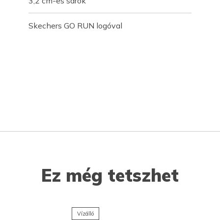
3,2 cm-es sarok
Skechers GO RUN logóval
Ez még tetszhet
Vízálló