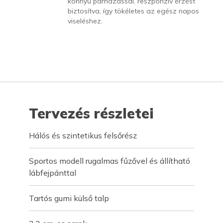
könnyű párnázással, reszponzív érzést
biztosítva, így tökéletes az egész napos
viseléshez.
Tervezés részletei
Hálós és szintetikus felsőrész
Sportos modell rugalmas fűzővel és állítható
lábfejpánttal
Tartós gumi külső talp