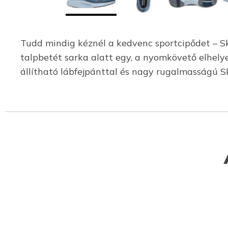
Tudd mindig kéznél a kedvenc sportcipődet – 
talpbetét sarka alatt egy, a nyomkövető elhelyez
állítható lábfejpánttal és nagy rugalmasságú S