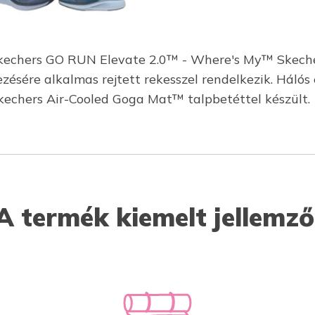
Skechers GO RUN Elevate 2.0™ - Where's My™ Skeche
ésére alkalmas rejtett rekesszel rendelkezik. Hálós é
kechers Air-Cooled Goga Mat™ talpbetéttel készült.
A termék kiemelt jellemző