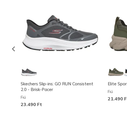
Skechers Slip-ins: GO RUN Consistent
Elite Spo
2.0 - Brisk-Pacer
Fiú
Fiú
21.490 F
23.490 Ft