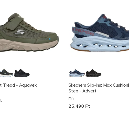
rt Tread - Aquavek
Skechers Slip-ins: Max Cushion
Step - Advert
Fiú
t
25.490 Ft