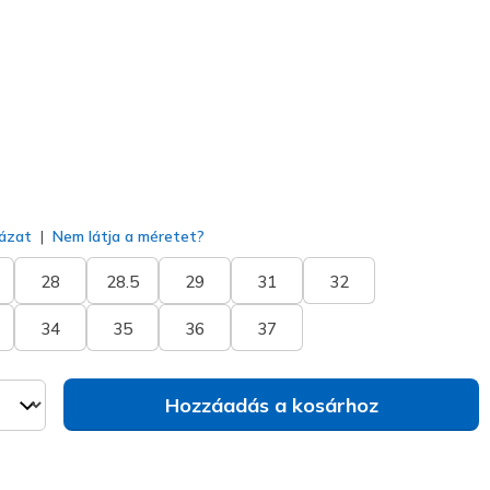
(#
404050L
SLT
)
va
ázat
Nem látja a méretet?
28
28.5
29
31
32
34
35
36
37
Hozzáadás a kosárhoz