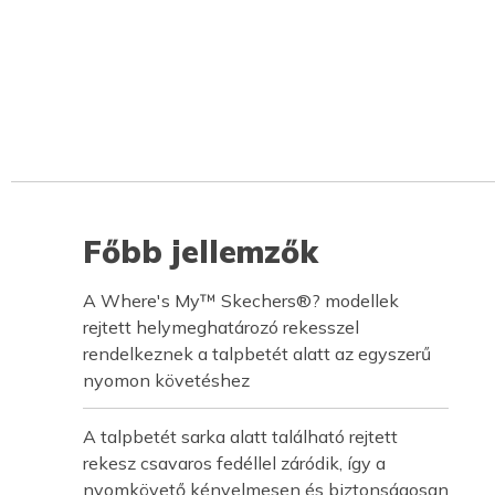
Főbb jellemzők
A Where's My™ Skechers®? modellek
rejtett helymeghatározó rekesszel
rendelkeznek a talpbetét alatt az egyszerű
nyomon követéshez
A talpbetét sarka alatt található rejtett
rekesz csavaros fedéllel záródik, így a
nyomkövető kényelmesen és biztonságosan