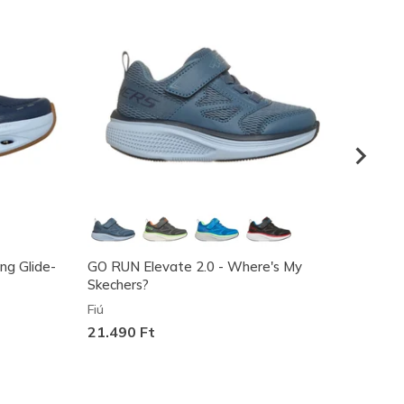
ing Glide-
GO RUN Elevate 2.0 - Where's My
GO RU
Skechers?
Fiú
Fiú
17.49
21.490 Ft