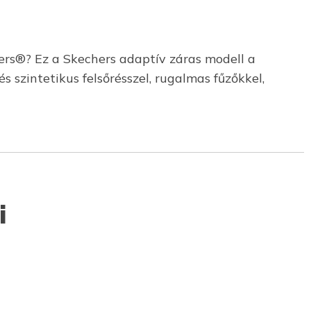
rs®? Ez a Skechers adaptív záras modell a
s szintetikus felsőrésszel, rugalmas fűzőkkel,
i