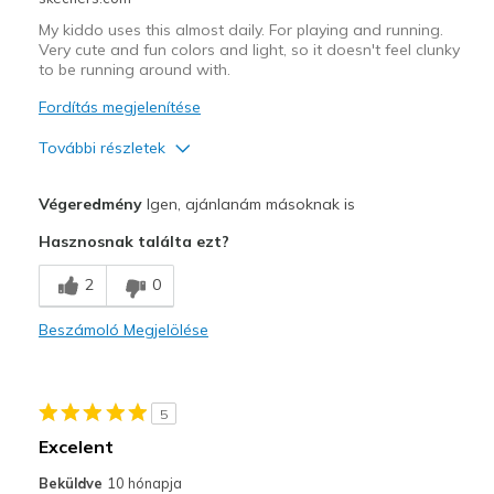
My kiddo uses this almost daily. For playing and running.
Very cute and fun colors and light, so it doesn't feel clunky
to be running around with.
Fordítás megjelenítése
További részletek
Profi
Végeredmény
Igen, ajánlanám másoknak is
Attractive Design
Hasznosnak találta ezt?
Comfortable
2
0
Legjobb használat
Beszámoló Megjelölése
Casual Wear
Going Out
5
Play
Excelent
Width
Feels true to width
Beküldve
10 hónapja