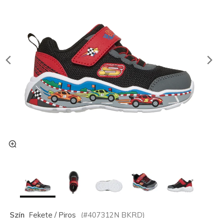
Szín
Fekete / Piros
(#
407312N
BKRD
)