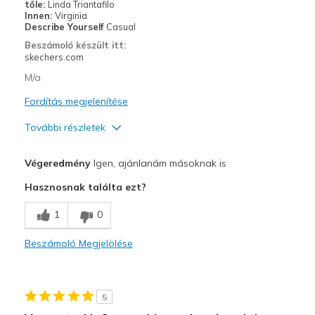
tőle:
Linda Triantafilo
Sizing
Feels true to size
Innen:
Virginia
View On Shoes
Shoes are for Wearing
Describe Yourself
Casual
Beszámoló készült itt:
skechers.com
M/a
Fordítás megjelenítése
További részletek
Profi
Végeredmény
Igen, ajánlanám másoknak is
Attractive Design
Hasznosnak találta ezt?
Legjobb használat
1
0
Casual Wear
Beszámoló Megjelölése
Width
Feels true to width
Sizing
Feels true to size
View On Shoes
I'm Really Into Shoes
5