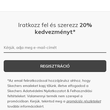
Iratkozz fel és szerezz
20%
kedvezményt*
E-mail-cím
REGISZTRÁCIÓ
*Az email feliratkozással hozzájárulsz ahhoz, hogy
Skechers emaileket kapj tőlünk, illetve elfogadod a
Skechers
Adatvédelmi Nyilatkozatot
&
Felhasználási
feltételeket.
Valamennyi termék nem szerepel a
promócióban. Kerjük, tekintsd meg a
promóciós részleteket
további információkért.