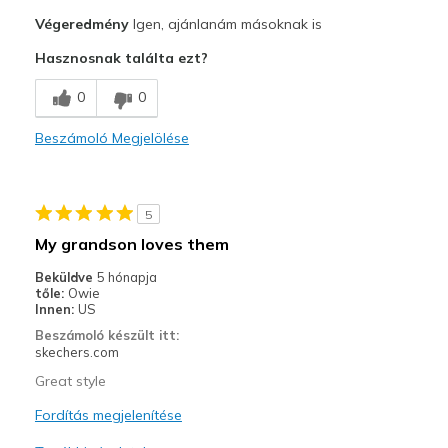
Végeredmény
Igen, ajánlanám másoknak is
Stylish
Hasznosnak találta ezt?
Legjobb használat
0
0
Casual Wear
Going Out
Beszámoló Megjelölése
Special Occasions
Travel
5
My grandson loves them
Width
Feels true to width
Beküldve
5 hónapja
Sizing
Feels true to size
tőle:
Owie
View On Shoes
I'm Really Into Shoes
Innen:
US
Beszámoló készült itt:
skechers.com
Great style
Fordítás megjelenítése