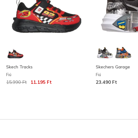
Skech Tracks
Skechers Garage
Fiú
Fiú
Az ár a következőhöz képest csökkent:
címzett:
15.990 Ft
11.195 Ft
23.490 Ft