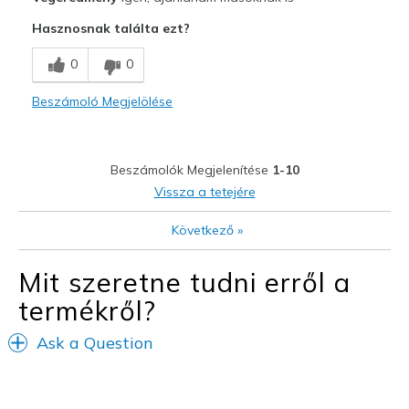
Attractive Design
Hasznosnak találta ezt?
Breathe Well
0
0
Comfortable
Beszámoló Megjelölése
Durable
Stylish
Beszámolók Megjelenítése
1-10
Legjobb használat
Vissza a tetejére
Casual Wear
Következő
»
Going Out
Mit szeretne tudni erről a
Special Occasions
termékről?
Width
Feels true to width
Ask a Question
Sizing
Feels true to size
View On Shoes
I'm Really Into Shoes