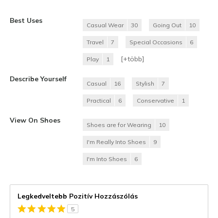
Best Uses
Casual Wear
30
Going Out
10
Travel
7
Special Occasions
6
[+
több
]
Play
1
Describe Yourself
Casual
16
Stylish
7
Practical
6
Conservative
1
View On Shoes
Shoes are for Wearing
10
I'm Really Into Shoes
9
I'm Into Shoes
6
Legkedveltebb Pozitív Hozzászólás
5