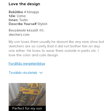
Width
Feels true to width
Love the design
Sizing
Feels half size too big
Beküldve
4 hónapja
View On Shoes
Shoes are for Wearing
tőle:
Uzma
Innen:
Tustin
Describe Yourself
Stylish
Beszámoló készült itt:
skechers.com
My son loves them usually he doesnt like any new shoe but
sketchers are so comfy that it did not bother him on day
one either. He loves to wear them outside in parks etc. I
love the color and cute design.
Fordítás megjelenítése
További részletek
Profi
Attractive Design
Breathe Well
Comfortable
Perfect for my son