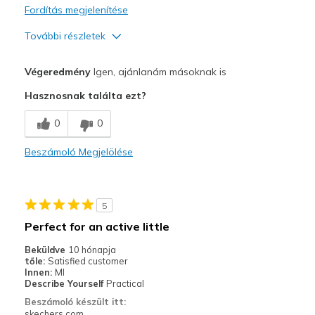
Fordítás megjelenítése
További részletek
Profi
Végeredmény
Igen, ajánlanám másoknak is
Attractive Design
Hasznosnak találta ezt?
Legjobb használat
0
0
Casual Wear
Beszámoló Megjelölése
Width
Feels true to width
Sizing
Feels true to size
View On Shoes
I'm Really Into Shoes
5
Perfect for an active little
Beküldve
10 hónapja
tőle:
Satisfied customer
Innen:
MI
Describe Yourself
Practical
Beszámoló készült itt:
skechers.com