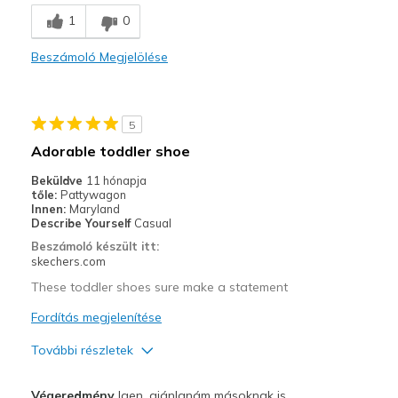
Breathe Well
1
0
Comfortable
Beszámoló Megjelölése
Durable
Stylish
5
Legjobb használat
Adorable toddler shoe
Casual Wear
Beküldve
11 hónapja
tőle:
Pattywagon
Going Out
Innen:
Maryland
Describe Yourself
Casual
Special Occasions
Beszámoló készült itt:
skechers.com
Travel
These toddler shoes sure make a statement
Width
Feels true to width
Fordítás megjelenítése
Sizing
Feels true to size
További részletek
View On Shoes
I'm Into Shoes
Profi
Végeredmény
Igen, ajánlanám másoknak is