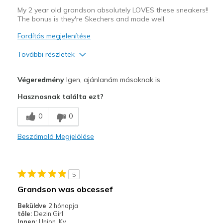
My 2 year old grandson absolutely LOVES these sneakers!!
The bonus is they're Skechers and made well.
Fordítás megjelenítése
További részletek
Profi
Végeredmény
Igen, ajánlanám másoknak is
Attractive Design
Hasznosnak találta ezt?
Comfortable
0
0
Legjobb használat
Beszámoló Megjelölése
Casual Wear
Going Out
5
Travel
Grandson was obcessef
Width
Feels true to width
Beküldve
2 hónapja
tőle:
Dezin Girl
Sizing
Feels true to size
Innen:
Union, Ky