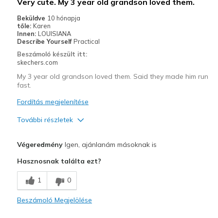
Very cute. My 3 year old grandson loved them.
Beküldve
10 hónapja
tőle:
Karen
Innen:
LOUISIANA
Describe Yourself
Practical
Beszámoló készült itt:
skechers.com
My 3 year old grandson loved them. Said they made him run
fast.
Fordítás megjelenítése
További részletek
Profi
Végeredmény
Igen, ajánlanám másoknak is
Attractive Design
Hasznosnak találta ezt?
Comfortable
1
0
Stylish
Beszámoló Megjelölése
Legjobb használat