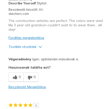
View On Shoes
Shoes are for Wearing
Describe Yourself
Stylish
Beszámoló készült itt:
skechers.com
The construction vehicles are perfect. The colors were vivid.
My 3 year old grandson couldn't wait to to wear them… all
day!
Fordítás megjelenítése
További részletek
Profi
Végeredmény
Igen, ajánlanám másoknak is
Attractive Design
Hasznosnak találta ezt?
Stylish
0
0
Legjobb használat
Beszámoló Megjelölése
Casual Wear
Special Occasions
5