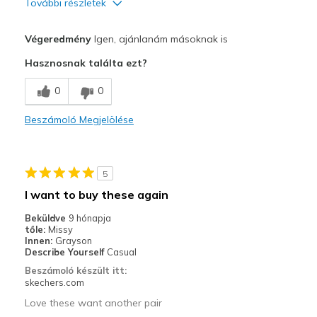
További részletek
Profi
Végeredmény
Igen, ajánlanám másoknak is
Attractive Design
Hasznosnak találta ezt?
Breathe Well
0
0
Comfortable
Beszámoló Megjelölése
Durable
Stylish
5
Legjobb használat
I want to buy these again
Casual Wear
Beküldve
9 hónapja
tőle:
Missy
Going Out
Innen:
Grayson
Describe Yourself
Casual
Width
Feels true to width
Beszámoló készült itt:
skechers.com
Sizing
Feels true to size
Love these want another pair