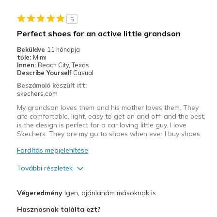
Casual Wear
5
Width
Feels true to width
Perfect shoes for an active little grandson
Sizing
Feels true to size
Beküldve
11 hónapja
View On Shoes
Shoes are for Wearing
tőle:
Mimi
Innen:
Beach City, Texas
Describe Yourself
Casual
Beszámoló készült itt:
skechers.com
My grandson loves them and his mother loves them. They
are comfortable, light, easy to get on and off, and the best,
is the design is perfect for a car loving little guy. I love
Skechers. They are my go to shoes when ever I buy shoes.
Fordítás megjelenítése
További részletek
Profi
Végeredmény
Igen, ajánlanám másoknak is
Attractive Design
Hasznosnak találta ezt?