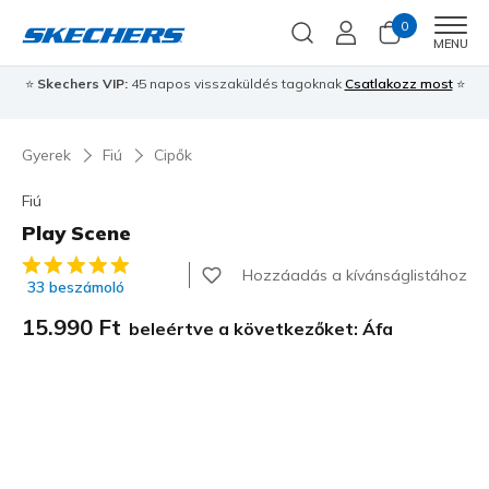
0
Men
MENU
⭐
Skechers VIP:
45 napos visszaküldés tagoknak
Csatlakozz most
⭐
Gyerek
Fiú
Cipők
Fiú
Play Scene
5 az 5-ből ügyfélértékelés
Hozzáadás a kívánságlistához
33 beszámoló
15.990 Ft
beleértve a következőket: Áfa