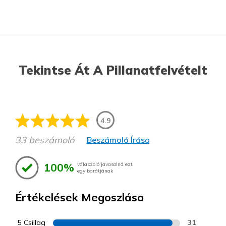
Tekintse Át A Pillanatfelvételt
4.9
33 beszámoló
Beszámoló Írása
100%
válaszoló javasolná ezt
egy barátjának
Értékelések Megoszlása
5 Csillag
31