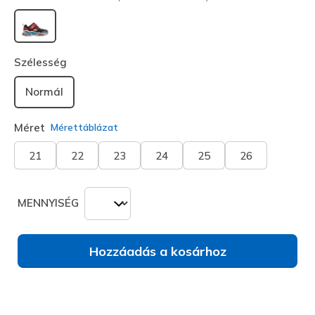
kiválasztva
Szélesség
Normál
Méret
Mérettáblázat
21
22
23
24
25
26
MENNYISÉG
Hozzáadás a kosárhoz