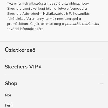
*Az email feliratkozással hozzájárulsz ahhoz, hogy
Skechers emaileket kapj tőlünk, illetve elfogadod a
Skechers
Adatvédelmi Nyilatkozatot
&
Felhasználási
feltételeket.
Valamennyi termék nem szerepel a
promócióban. Kerjük, tekintsd meg a
promóciós részleteket
további információkért.
Üzletkereső
Skechers VIP⭐
Shop
Női
Férfi