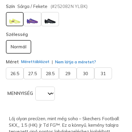
Szín
Sárga / Fekete
(#
252082N
YLBK
)
kiválasztva
Szélesség
Normál
Méret
Mérettáblázat
Nem látja a méretet?
26.5
27.5
28.5
29
30
31
MENNYISÉG
Lőj olyan precízen, mint még soha – Skechers Football:
SKX_ 1.5 (HK) Jr Td FG™. Ez a könnyű, kemény talajra
tervezett cipő pontos labdakezeléshez kialakított