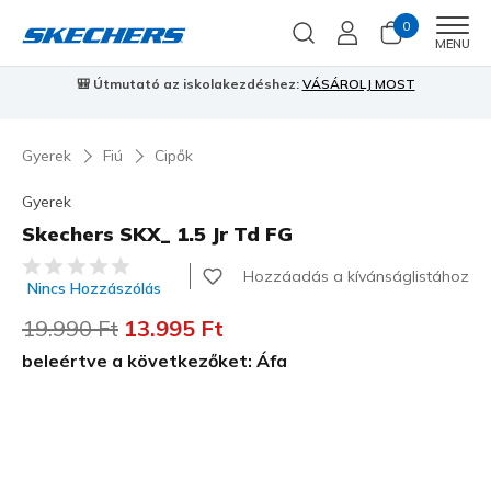
0
Men
MENU
🎒 Útmutató az iskolakezdéshez:
VÁSÁROLJ MOST
⭐
S
Gyerek
Fiú
Cipők
Gyerek
Skechers SKX_ 1.5 Jr Td FG
4,6 az 5-ből ügyfélértékelés
Hozzáadás a kívánságlistához
Nincs Hozzászólás
Az ár a következőhöz képest csökkent:
19.990 Ft
címzett:
13.995 Ft
beleértve a következőket: Áfa