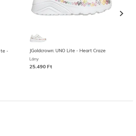
te -
JGoldcrown: UNO Lite - Heart Craze
JGoldc
Lány
Lány
25.490 Ft
23.49