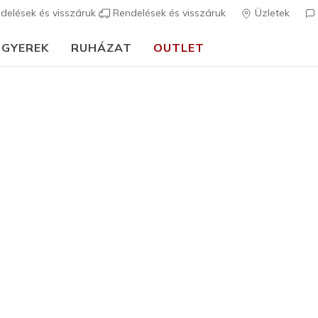
delések és visszáruk
Rendelések és visszáruk
Üzletek
GYEREK
RUHÁZAT
OUTLET
🎒 Útmutató az iskolakezdéshez:
VÁSÁROLJ MOST
Lány
Kollaborációk
Skechers 
Love
2
5 az 5-ből ügyfé
25.490 