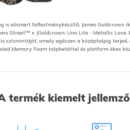
eg is elismert falfestménykészítő, James Goldcrown 
hers Street™ x JGoldcrown: Uno Lite - Metallic Love. 
 szívmintáját, amely egészen a középtalpig terjed, e
-Cooled Memory Foam talpbetéttel és platform ékes kö
A termék kiemelt jellemző