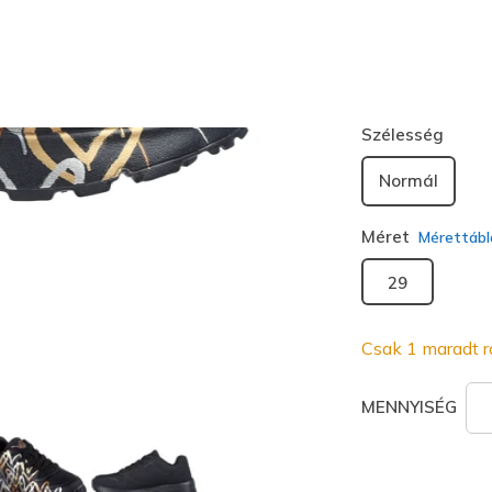
Szín
Fekete / A
kiválaszt
Szélesség
Normál
Méret
Mérettábl
29
Csak 1 maradt r
MENNYISÉG