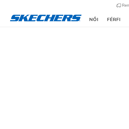
Ren
NŐI
FÉRFI
Gyerek
Lány
Cipők