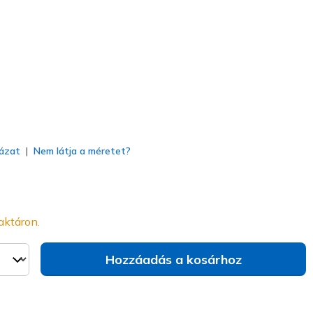
rany
(#
314067L
BKGD
)
va
ázat
Nem látja a méretet?
aktáron.
Hozzáadás a kosárhoz