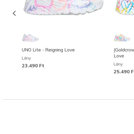
UNO Lite - Reigning Love
JGoldcrow
Love
Lány
Lány
23.490 Ft
25.490 F