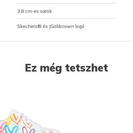
3,8 cm-es sarok
Skechers® és JGoldcrown logó
Ez még tetszhet