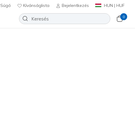
Súgó
Kívánságlista
Bejelentkezés
HUN | HUF
0
x JGoldcrown: UNO Lite - Metallic
Hozzáadás a kívánságlistához
 beszámoló
lértékelés
Ft
beleértve a következőket: Áfa