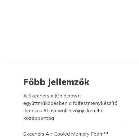
Főbb jellemzők
A Skechers x JGoldcrown
együttműködésben a falfestménykészítő
ikonikus #Lovewall dizájnja került a
középpontba
Skechers Air-Cooled Memory Foam™