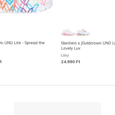
n: UNO Lite - Spread the
Skechers x JGoldcrown: UNO Li
Lovely Luv
Lány
t
24.990 Ft