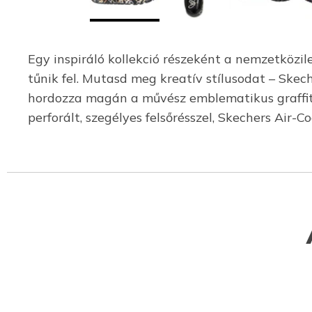
Egy inspiráló kollekció részeként a nemzetközil
tűnik fel. Mutasd meg kreatív stílusodat – Skec
hordozza magán a művész emblematikus graffitis
perforált, szegélyes felsőrésszel, Skechers Air