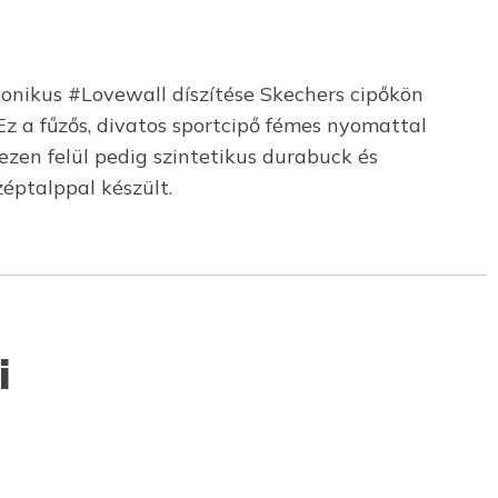
ikonikus #Lovewall díszítése Skechers cipőkön
Ez a fűzős, divatos sportcipő fémes nyomattal
zen felül pedig szintetikus durabuck és
zéptalppal készült.
i