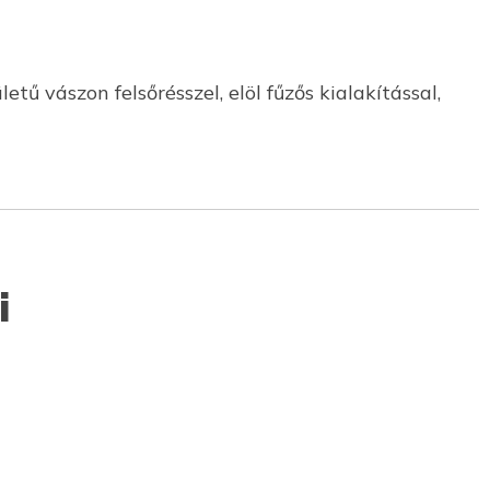
tű vászon felsőrésszel, elöl fűzős kialakítással,
i