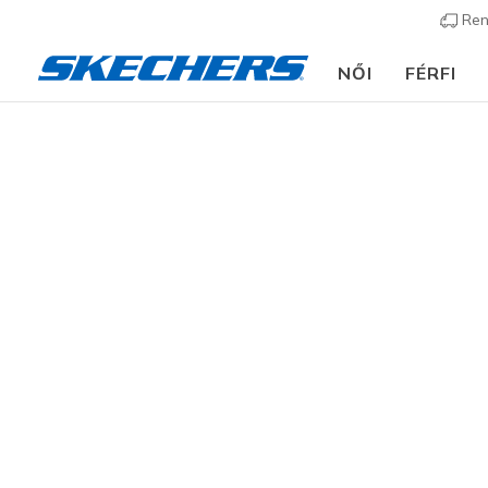
Ren
NŐI
FÉRFI
Gyerek
Lány
Csizmák