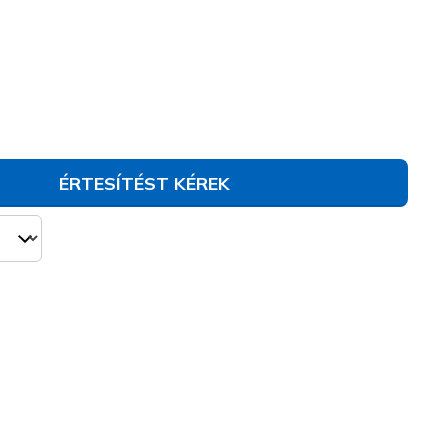
310253L
BBK
)
va
ÉRTESÍTÉST KÉREK