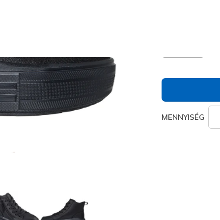
Szín
Fekete
(#
kiválaszt
MENNYISÉG