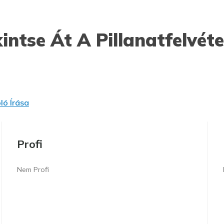
intse Át A Pillanatfelvéte
ó Írása
Profi
Nem Profi