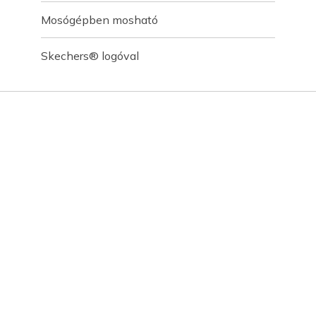
Mosógépben mosható
Skechers® logóval