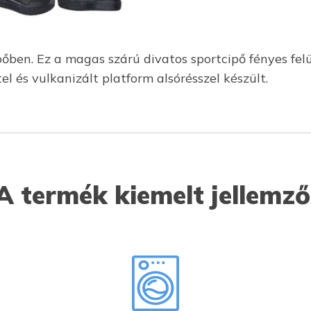
őben. Ez a magas szárú divatos sportcipő fényes felüle
el és vulkanizált platform alsórésszel készült.
A termék kiemelt jellemző