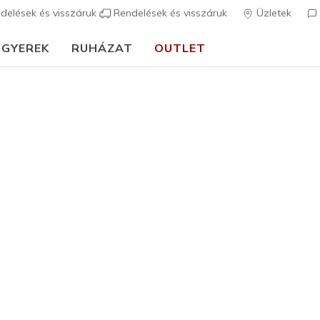
delések és visszáruk
Rendelések és visszáruk
Üzletek
GYEREK
RUHÁZAT
OUTLET
⭐
Lány
Best sellers
Hyperlift
4
5 az 5-ből ügyfé
Az ár a 
19.990 F
ELFOGYOTT