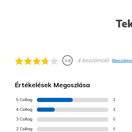
Tek
4 beszámoló
Beszámol
3.8
Értékelések Megoszlása
5 Csillag
2
4 Csillag
1
3 Csillag
0
2 Csillag
0