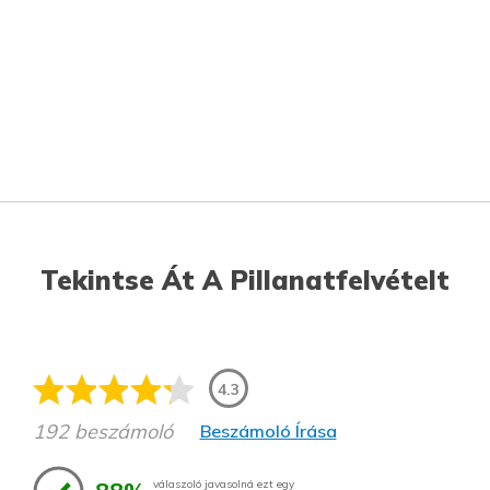
Tekintse Át A Pillanatfelvételt
4.3
192 beszámoló
Beszámoló Írása
válaszoló javasolná ezt egy