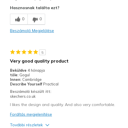
Attractive Design
Hasznosnak találta ezt?
Comfortable
0
0
Stylish
Beszámoló Megjelölése
Legjobb használat
Casual Wear
5
Running and/or walking
Very good quality product
Width
Feels true to width
Beküldve
4 hónapja
tőle:
Gogul
Sizing
Feels true to size
Innen:
Cambridge
View On Shoes
Shoes are for Wearing
Describe Yourself
Practical
Beszámoló készült itt:
skechers.co.uk
I likes the design and quality. And also very comfortable.
Fordítás megjelenítése
További részletek