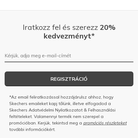
Iratkozz fel és szerezz
20%
kedvezményt*
E-mail-cím
REGISZTRÁCIÓ
*Az email feliratkozással hozzájárulsz ahhoz, hogy
Skechers emaileket kapj tőlünk, illetve elfogadod a
Skechers
Adatvédelmi Nyilatkozatot
&
Felhasználási
feltételeket.
Valamennyi termék nem szerepel a
promócióban. Kerjük, tekintsd meg a
promóciós részleteket
további információkért.