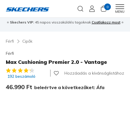
0
Men
MENU
⭐
Skechers VIP:
45 napos visszaküldés tagoknak
Csatlakozz most
⭐
Férfi
Cipők
Férfi
Max Cushioning Premier 2.0 - Vantage
4,3 az 5-ből ügyfélértékelés
Hozzáadás a kívánságlistához
192 beszámoló
46.990 Ft
beleértve a következőket: Áfa