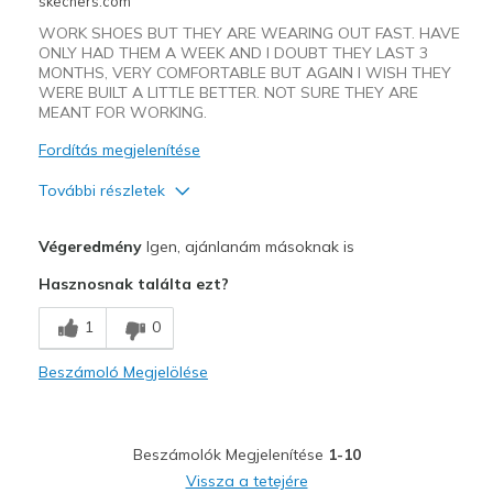
skechers.com
Going Out
WORK SHOES BUT THEY ARE WEARING OUT FAST. HAVE
Special Occasions
ONLY HAD THEM A WEEK AND I DOUBT THEY LAST 3
MONTHS, VERY COMFORTABLE BUT AGAIN I WISH THEY
WERE BUILT A LITTLE BETTER. NOT SURE THEY ARE
Travel
MEANT FOR WORKING.
Width
Feels true to width
Fordítás megjelenítése
Sizing
Feels true to size
További részletek
View On Shoes
Shoes are for Wearing
Profi
Végeredmény
Igen, ajánlanám másoknak is
Attractive Design
Hasznosnak találta ezt?
Breathe Well
1
0
Comfortable
Beszámoló Megjelölése
Kontra
Wear Out Quickly
Beszámolók Megjelenítése
1-10
Width
Feels true to width
Vissza a tetejére