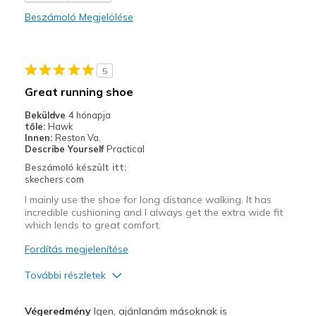
Beszámoló Megjelölése
Wear Out Quickly
Width
Feels too narrow
5
Sizing
Feels true to size
Great running shoe
View On Shoes
Shoes are for Wearing
Beküldve
4 hónapja
tőle:
Hawk
Innen:
Reston Va.
Describe Yourself
Practical
Beszámoló készült itt:
skechers.com
I mainly use the shoe for long distance walking. It has
incredible cushioning and I always get the extra wide fit
which lends to great comfort.
Fordítás megjelenítése
További részletek
Profi
Végeredmény
Igen, ajánlanám másoknak is