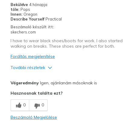
Beküldve
4 hónapja
tőle:
Pops
Innen:
Oregon
Describe Yourself
Practical
Beszámoló készült itt:
skechers.com
I have to wear black shoes/boots for work. I also started
walking on breaks. These shoes are perfect for both.
Fordítás megjelenítése
További részletek
Profi
Végeredmény
Igen, ajánlanám másoknak is
Breathe Well
Hasznosnak találta ezt?
Comfortable
0
0
Durable
Beszámoló Megjelölése
Legjobb használat
Casual Wear