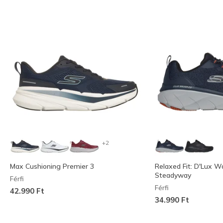
+2
Max Cushioning Premier 3
Relaxed Fit: D'Lux Wa
Steadyway
Férfi
Férfi
42.990 Ft
34.990 Ft