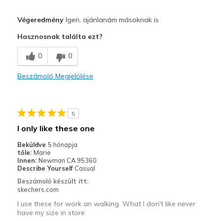
Profi
Végeredmény
Igen, ajánlanám másoknak is
Comfortable
Hasznosnak találta ezt?
Legjobb használat
0
0
Casual Wear
Beszámoló Megjelölése
Width
Feels true to width
Sizing
Feels true to size
View On Shoes
I'm Into Shoes
5
I only like these one
Beküldve
5 hónapja
tőle:
Marie
Innen:
Newman CA 95360
Describe Yourself
Casual
Beszámoló készült itt:
skechers.com
I use these for work an walking. What I don't like never
have my size in store