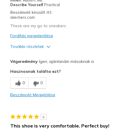
Describe Yourself
Practical
Sizing
Feels true to size
Beszámoló készült itt:
View On Shoes
Shoes are for Wearing
skechers.com
These are my go to sneakers
Fordítás megjelenítése
További részletek
Profi
Végeredmény
Igen, ajánlanám másoknak is
Breathe Well
Hasznosnak találta ezt?
Comfortable
0
0
Durable
Beszámoló Megjelölése
Legjobb használat
Casual Wear
5
Width
Feels true to width
This shoe is very comfortable. Perfect buy!
Sizing
Feels true to size