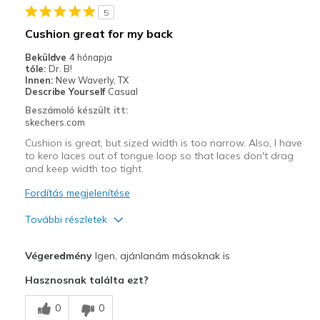
5
Work
Cushion great for my back
Width
Feels true to width
Beküldve
4 hónapja
tőle:
Dr. B!
Sizing
Feels true to size
Innen:
New Waverly, TX
View On Shoes
Shoes are for Wearing
Describe Yourself
Casual
Beszámoló készült itt:
skechers.com
Cushion is great, but sized width is too narrow. Also, I have
to kero laces out of tongue loop so that laces don't drag
and keep width too tight.
Fordítás megjelenítése
További részletek
Profi
Végeredmény
Igen, ajánlanám másoknak is
Comfortable
Hasznosnak találta ezt?
Kontra
0
0
Had to order extra wide, instead of my usual.