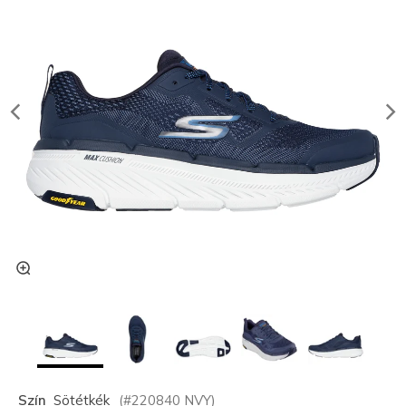
Szín
Sötétkék
(#
220840
NVY
)