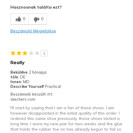
Attractive Design
Hasznosnak találta ezt?
Breathe Well
0
0
Comfortable
Beszámoló Megjelölése
Durable
Stylish
3
Kontra
Really
Wear Out Quickly
Beküldve
2 hónapja
tőle:
DE
Legjobb használat
Innen:
MD.
Describe Yourself
Practical
Casual Wear
Beszámoló készült itt:
skechers.com
Width
Feels true to width
I'll start by saying that I am a fan of these shoes. I am
Sizing
Feels true to size
however disappointed in the initial quality of this order. I
View On Shoes
Shoes are for Wearing
ordered this same shoe previously, those shoes lasted a
long time. I wore my new pair for two weeks and the glue
that holds the rubber toe on has already begun to fail so