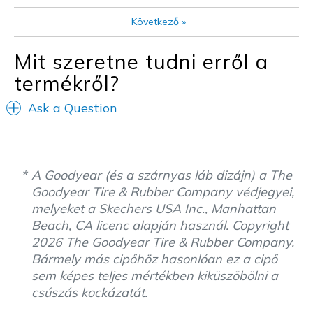
Sizing
Feels true to size
Következő
»
View On Shoes
Shoes are for Wearing
Mit szeretne tudni erről a
termékről?
Ask a Question
A Goodyear (és a szárnyas láb dizájn) a The
Goodyear Tire & Rubber Company védjegyei,
melyeket a Skechers USA Inc., Manhattan
Beach, CA licenc alapján használ. Copyright
2026 The Goodyear Tire & Rubber Company.
Bármely más cipőhöz hasonlóan ez a cipő
sem képes teljes mértékben kiküszöbölni a
csúszás kockázatát.