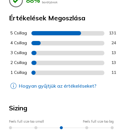
88%
barátjának
Értékelések Megoszlása
5 Csillag
131
4 Csillag
24
3 Csillag
13
2 Csillag
13
1 Csillag
11
Hogyan gyűjtjük az értékeléseket?
Sizing
Feels full size too small
Feels full size too big