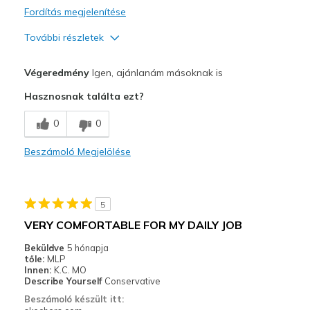
Fordítás megjelenítése
További részletek
Profi
Végeredmény
Igen, ajánlanám másoknak is
Attractive Design
Hasznosnak találta ezt?
Breathe Well
0
0
Comfortable
Beszámoló Megjelölése
Durable
Stylish
5
Kontra
VERY COMFORTABLE FOR MY DAILY JOB
Wear Out Quickly
Beküldve
5 hónapja
tőle:
MLP
Legjobb használat
Innen:
K.C. MO
Describe Yourself
Conservative
Casual Wear
Beszámoló készült itt: