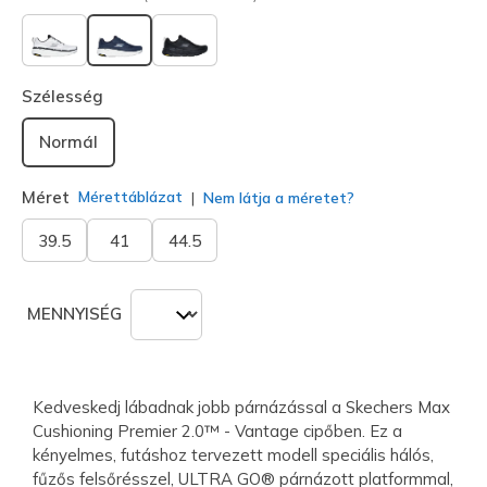
kiválasztva
Szélesség
Normál
Méret
Mérettáblázat
Nem látja a méretet?
39.5
41
44.5
MENNYISÉG
Kedveskedj lábadnak jobb párnázással a Skechers Max
Cushioning Premier 2.0™ - Vantage cipőben. Ez a
kényelmes, futáshoz tervezett modell speciális hálós,
fűzős felsőrésszel, ULTRA GO® párnázott platformmal,