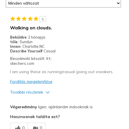
5
Walking on clouds.
Beküldve
2 hónapja
tőle:
Sundun
Innen:
Charlotte,NC
Describe Yourself
Casual
Beszámoló készült itt:
skechers.com
I am using these as running/casual going out sneakers.
Fordítás megjelenítése
További részletek
Profi
Végeredmény
Igen, ajánlanám másoknak is
Comfortable
Hasznosnak találta ezt?
Legjobb használat
0
0