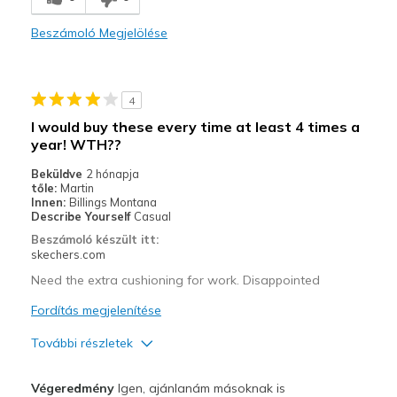
Casual Wear
Beszámoló Megjelölése
Width
Feels true to width
Sizing
Feels true to size
View On Shoes
I'm Really Into Shoes
4
I would buy these every time at least 4 times a
year! WTH??
Beküldve
2 hónapja
tőle:
Martin
Innen:
Billings Montana
Describe Yourself
Casual
Beszámoló készült itt:
skechers.com
Need the extra cushioning for work. Disappointed
Fordítás megjelenítése
További részletek
Profi
Végeredmény
Igen, ajánlanám másoknak is