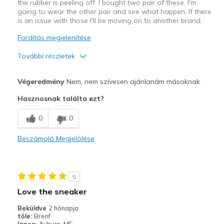
the rubber is peeling off. I bought two pair of these, I'm
going to wear the other pair and see what happen. If there
is an issue with those I'll be moving on to another brand.
Fordítás megjelenítése
További részletek
Profi
Végeredmény
Nem, nem szívesen ajánlanám másoknak
Attractive Design
Hasznosnak találta ezt?
Breathe Well
0
0
Comfortable
Beszámoló Megjelölése
Kontra
Poor Quality
5
Legjobb használat
Love the sneaker
Casual Wear
Beküldve
2 hónapja
tőle:
Brenf
Width
Feels true to width
Innen:
Auburn, ME