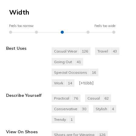
Width
Feels too narrow
Feels too wide
Best Uses
Casual Wear
126
Travel
43
Going Out
41
Special Occasions
16
[+
több
]
Work
14
Describe Yourself
Practical
76
Casual
62
Conservative
30
Stylish
4
Trendy
1
View On Shoes
Shoes are for Wearing
126