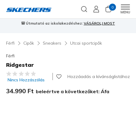
0
Men
MENU
🎒 Útmutató az iskolakezdéshez:
VÁSÁROLJ MOST
⭐
S
Férfi
Cipők
Sneakers
Utcai sportcipők
Férfi
Ridgestar
3,5 az 5-ből ügyfélértékelés
Hozzáadás a kívánságlistához
Nincs Hozzászólás
34.990 Ft
beleértve a következőket: Áfa