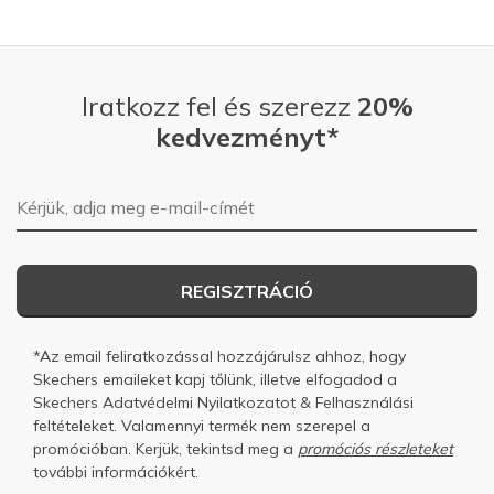
Iratkozz fel és szerezz
20%
kedvezményt*
E-mail-cím
REGISZTRÁCIÓ
*Az email feliratkozással hozzájárulsz ahhoz, hogy
Skechers emaileket kapj tőlünk, illetve elfogadod a
Skechers
Adatvédelmi Nyilatkozatot
&
Felhasználási
feltételeket.
Valamennyi termék nem szerepel a
promócióban. Kerjük, tekintsd meg a
promóciós részleteket
további információkért.