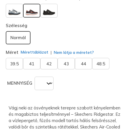
kiválasztva
Szélesség
Normál
Méret
Mérettáblázat
Nem látja a méretet?
39.5
41
42
43
44
48.5
MENNYISÉG
Vágj neki az ösvényeknek terepre szabott kényelemben
és magabiztos teljesítménnyel – Skechers Ridgestar. Ez
a vízlepergető, fűzős modell tartós hálós felsőrésszel,
valódi bőr és szintetikus rátétekkel, Skechers Air-Cooled