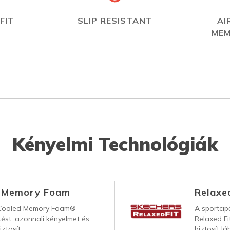
FIT
SLIP RESISTANT
AI
MEM
Kényelmi Technológiák
d Memory Foam
Relaxed
-Cooled Memory Foam®
A sportcip
st, azonnali kényelmet és
Relaxed Fi
ztosít.
biztosít l