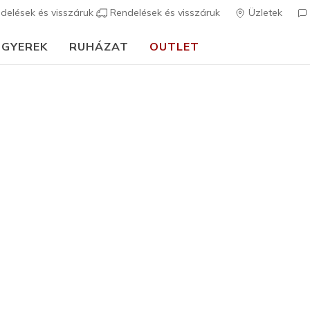
delések és visszáruk
Rendelések és visszáruk
Üzletek
GYEREK
RUHÁZAT
OUTLET
lj és élvezd az ingyenes szállítást 39 990 Ft feletti vásárlás esetén
Csatla
Férfi
Work Rela
Fourche 
5
3,2 az 5-ből ügy
36.990 