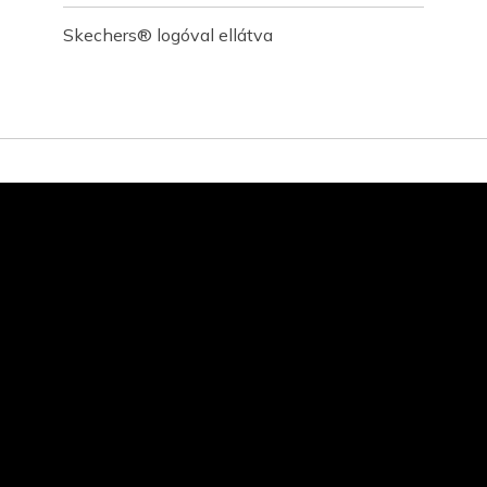
Skechers® logóval ellátva