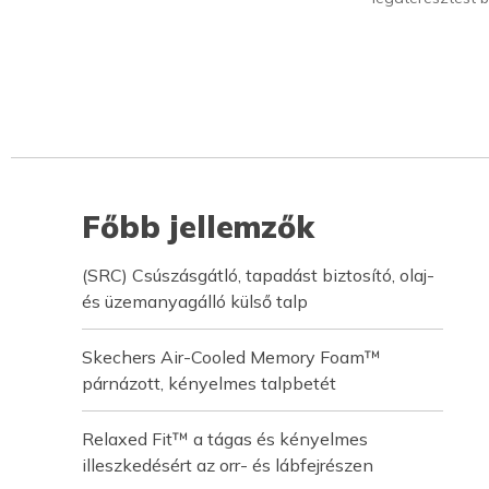
Főbb jellemzők
(SRC) Csúszásgátló, tapadást biztosító, olaj-
és üzemanyagálló külső talp
Skechers Air-Cooled Memory Foam™
párnázott, kényelmes talpbetét
Relaxed Fit™ a tágas és kényelmes
illeszkedésért az orr- és lábfejrészen