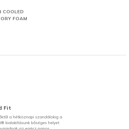
R COOLED
ORY FOAM
 Fit
őktől a hétköznapi szandálokig a
t® kialakításunk bőséges helyet
ábujjaidnak az egész napos