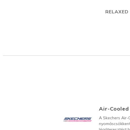
RELAXED 
Air-Coole
A Skechers Air
nyomáscsökkenté
légáteresztést bi