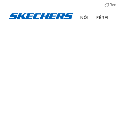
Ren
NŐI
FÉRFI
🎁 Regisztrá
Férfi
Cipők
Munkavédelmi cipő