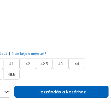
77513EC
BLK
)
va
ázat
Nem látja a méretet?
41
42
42.5
43
44
48.5
Hozzáadás a kosárhoz