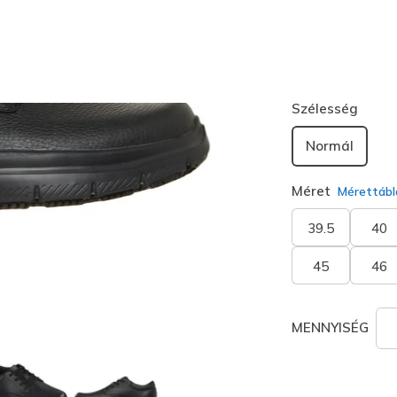
Szín
Fekete
(#
kiválaszt
Szélesség
Normál
Méret
Mérettábl
39.5
40
45
46
MENNYISÉG