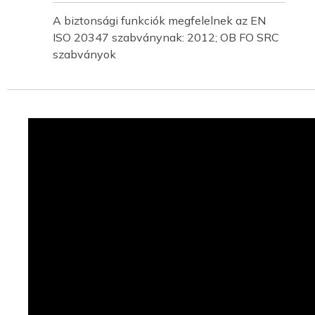
A biztonsági funkciók megfelelnek az EN
ISO 20347 szabványnak: 2012; OB FO SRC
szabványok