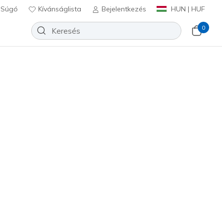
Súgó
Kívánságlista
Bejelentkezés
HUN | HUF
0
kozz most
🎁
xed Fit: Flex Advantage -
SR
Hozzáadás a kívánságlistához
 beszámoló
félértékelés
Ft
beleértve a következőket: Áfa