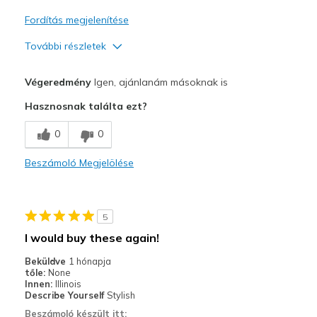
Fordítás megjelenítése
További részletek
Profi
Végeredmény
Igen, ajánlanám másoknak is
Attractive Design
Hasznosnak találta ezt?
Comfortable
0
0
Stylish
Beszámoló Megjelölése
Legjobb használat
Casual Wear
5
Travel
I would buy these again!
Width
Feels true to width
Beküldve
1 hónapja
tőle:
None
Sizing
Feels true to size
Innen:
Illinois
View On Shoes
I'm Really Into Shoes
Describe Yourself
Stylish
Beszámoló készült itt: