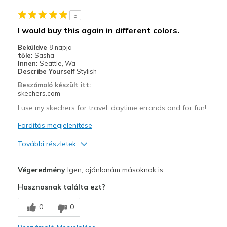
Kontra
5
Need Break In
I would buy this again in different colors.
Legjobb használat
Beküldve
8 napja
tőle:
Sasha
Casual Wear
Innen:
Seattle, Wa
Describe Yourself
Stylish
Travel
Beszámoló készült itt:
skechers.com
Width
Feels true to width
I use my skechers for travel, daytime errands and for fun!
Sizing
Feels true to size
View On Shoes
Fordítás megjelenítése
Shoes are for Wearing
További részletek
Profi
Végeredmény
Igen, ajánlanám másoknak is
Attractive Design
Hasznosnak találta ezt?
Breathe Well
0
0
Comfortable