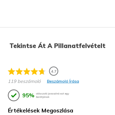
Tekintse Át A Pillanatfelvételt
4.7
119 beszámoló
Beszámoló Írása
95%
válaszoló javasolná ezt egy
barátjának
Értékelések Megoszlása