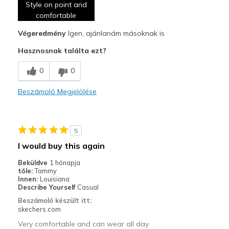
Style on point and
Comfortable
comfortable
Végeredmény
Igen, ajánlanám másoknak is
Durable
Hasznosnak találta ezt?
Stylish
0
0
Legjobb használat
Casual Wear
Beszámoló Megjelölése
Travel
5
Width
Feels true to width
Sizing
I would buy this again
Feels true to size
View On Shoes
I'm Really Into Shoes
Beküldve
1 hónapja
tőle:
Tammy
Innen:
Louisiana
Describe Yourself
Casual
Beszámoló készült itt:
skechers.com
Very comfortable and can wear all day