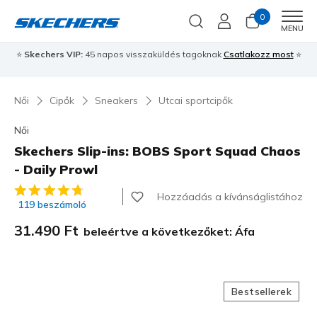
0
Men
MENU
⭐
Skechers VIP:
45 napos visszaküldés tagoknak
Csatlakozz most
⭐
Női
Cipők
Sneakers
Utcai sportcipők
Női
Skechers Slip-ins: BOBS Sport Squad Chaos
- Daily Prowl
4,2 az 5-ből ügyfélértékelés
Hozzáadás a kívánságlistához
119 beszámoló
31.490 Ft
beleértve a következőket: Áfa
Bestsellerek