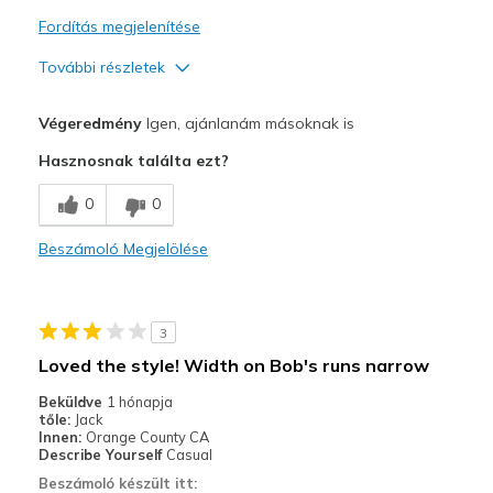
Fordítás megjelenítése
További részletek
Profi
Végeredmény
Igen, ajánlanám másoknak is
Comfortable
Hasznosnak találta ezt?
Stylish
0
0
Legjobb használat
Beszámoló Megjelölése
Casual Wear
Width
Feels true to width
3
Sizing
Feels true to size
Loved the style! Width on Bob's runs narrow
View On Shoes
I'm Into Shoes
Beküldve
1 hónapja
tőle:
Jack
Innen:
Orange County CA
Describe Yourself
Casual
Beszámoló készült itt: