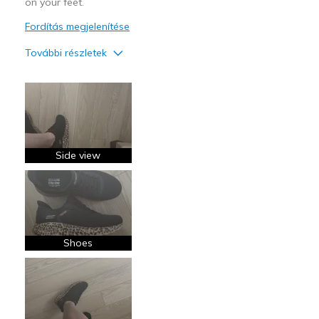
on your feet.
Fordítás megjelenítése
További részletek
Profi
Attractive Design
Breathe Well
Stylish
Side view
Kontra
Poor Cushioning
Legjobb használat
Shoes
Casual Wear
Width
Feels true to width
Sizing
Feels true to size