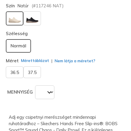
Szín
Natúr
(#
117246
NAT
)
kiválasztva
Szélesség
Normál
Méret
Mérettáblázat
Nem látja a méretet?
36.5
37.5
MENNYISÉG
Adj egy csipetnyi merészséget mindennapi
ruhatáradhoz – Skechers Hands Free Slip-ins®: BOBS
Sport™ Squad Chaos - Daily Prowl. Ez a különleges