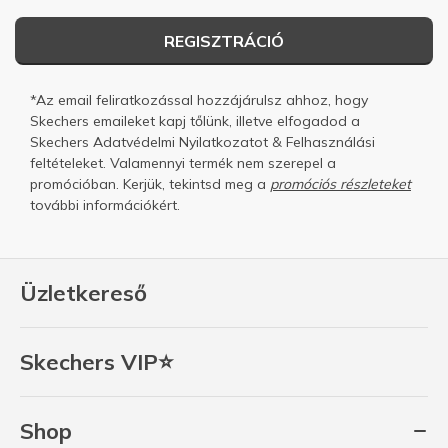
REGISZTRÁCIÓ
*Az email feliratkozással hozzájárulsz ahhoz, hogy
Skechers emaileket kapj tőlünk, illetve elfogadod a
Skechers
Adatvédelmi Nyilatkozatot
&
Felhasználási
feltételeket.
Valamennyi termék nem szerepel a
promócióban. Kerjük, tekintsd meg a
promóciós részleteket
további információkért.
Üzletkereső
Skechers VIP⭐
Shop