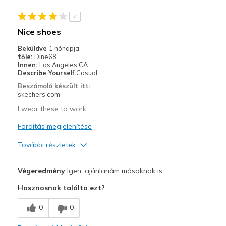
Travel
4
Nice shoes
Width
Feels true to width
Beküldve
1 hónapja
Sizing
Feels true to size
tőle:
Dine68
View On Shoes
I'm Into Shoes
Innen:
Los Angeles CA
Describe Yourself
Casual
Beszámoló készült itt:
skechers.com
I wear these to work
Fordítás megjelenítése
További részletek
Profi
Végeredmény
Igen, ajánlanám másoknak is
Attractive Design
Hasznosnak találta ezt?
Comfortable
0
0
Stylish