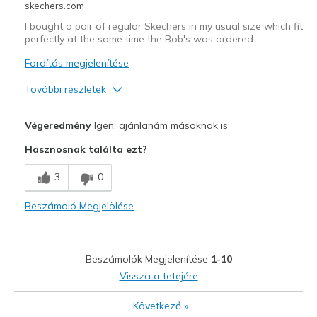
skechers.com
I bought a pair of regular Skechers in my usual size which fit
perfectly at the same time the Bob's was ordered.
Fordítás megjelenítése
További részletek
Profi
Végeredmény
Igen, ajánlanám másoknak is
Attractive Design
Hasznosnak találta ezt?
Kontra
3
0
will be returning for different style
Beszámoló Megjelölése
Width
Feels too narrow
Sizing
Feels half size too small
View On Shoes
Shoes are for Wearing
Beszámolók Megjelenítése
1-10
Vissza a tetejére
Következő
»