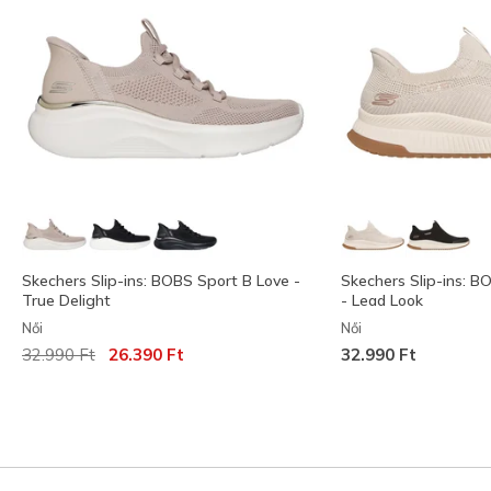
Skechers Slip-ins: BOBS Sport B Love -
Skechers Slip-ins: B
True Delight
- Lead Look
Női
Női
Az ár a következőhöz képest csökkent:
címzett:
32.990 Ft
26.390 Ft
32.990 Ft