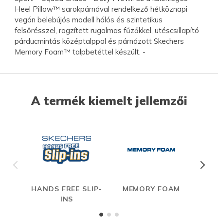
Heel Pillow™ sarokpárnával rendelkező hétköznapi
vegán belebújós modell hálós és szintetikus
felsőrésszel, rögzített rugalmas fűzőkkel, ütéscsillapító
párducmintás középtalppal és párnázott Skechers
Memory Foam™ talpbetéttel készült. -
A termék kiemelt jellemzői
HANDS FREE SLIP-
MEMORY FOAM
INS