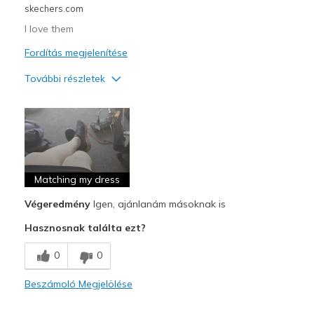
skechers.com
I love them
Fordítás megjelenítése
További részletek
Profi
Attractive Design
Breathe Well
Comfortable
Matching my dress
Végeredmény
Igen, ajánlanám másoknak is
Durable
Hasznosnak találta ezt?
Stylish
0
0
Legjobb használat
Casual Wear
Beszámoló Megjelölése
Going Out