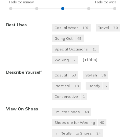
Feels too narrow
Feels too wide
Best Uses
Casual Wear
107
Travel
70
Going Out
48
Special Occasions
13
[+
több
]
Walking
2
Describe Yourself
Casual
53
Stylish
36
Practical
18
Trendy
5
Conservative
1
View On Shoes
I'm Into Shoes
48
Shoes are for Wearing
40
I'm Really Into Shoes
24