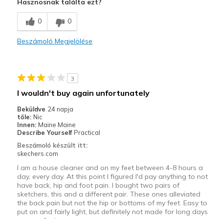
Hasznosnak találta ezt?
Breathe Well
0
0
Comfortable
Beszámoló Megjelölése
Durable
Stylish
3
Legjobb használat
I wouldn't buy again unfortunately
Casual Wear
Beküldve
24 napja
tőle:
Nic
Going Out
Innen:
Maine Maine
Describe Yourself
Practical
Travel
Beszámoló készült itt:
skechers.com
Width
Feels true to width
I am a house cleaner and on my feet between 4-8 hours a
Sizing
Feels true to size
day, every day. At this point I figured I'd pay anything to not
have back, hip and foot pain. I bought two pairs of
View On Shoes
Shoes are for Wearing
sketchers, this and a different pair. These ones alleviated
the back pain but not the hip or bottoms of my feet. Easy to
put on and fairly light, but definitely not made for long days