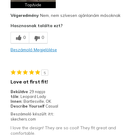
View On Shoes
I'm Into Shoes
Top/side
Végeredmény
Nem, nem szívesen ajánlanám másoknak
Hasznosnak találta ezt?
0
0
Beszámoló Megjelölése
5
Love at first fit!
Beküldve
29 napja
tőle:
Leopard Lady
Innen:
Bartlesville, OK
Describe Yourself
Casual
Beszámoló készült itt:
skechers.com
I love the design! They are so cool! They fit great and
comfortable.