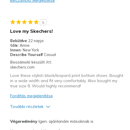
Beszámoló Megjelölése
Durable
Stylish
5
Legjobb használat
Love my Skechers!
Casual Wear
Beküldve
22 napja
tőle:
Annie
Going Out
Innen:
New York
Describe Yourself
Casual
Travel
Beszámoló készült itt:
skechers.com
Width
Feels true to width
Love these stylish black/leopard print bottom shoes. Bought
Sizing
Feels true to size
in a wide width and fit very comfortably. Also bought my
true size 8. Would highly recommend!
View On Shoes
I'm Really Into Shoes
Fordítás megjelenítése
További részletek
Profi
Végeredmény
Igen, ajánlanám másoknak is
Attractive Design