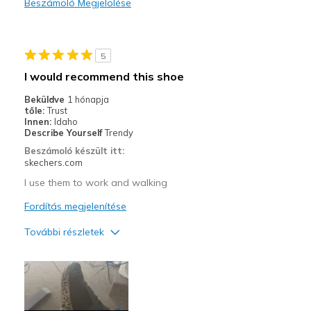
Beszámoló Megjelölése
Kontra
Need Break In
5
Legjobb használat
I would recommend this shoe
Casual Wear
Beküldve
1 hónapja
tőle:
Trust
Width
Feels true to width
Innen:
Idaho
Describe Yourself
Trendy
Sizing
Feels true to size
Beszámoló készült itt:
View On Shoes
Shoes are for Wearing
skechers.com
I use them to work and walking
Fordítás megjelenítése
További részletek
Profi
Attractive Design
Breathe Well