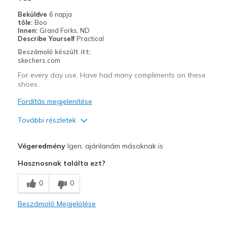
Beküldve
6 napja
tőle:
Boo
Innen:
Grand Forks, ND
Describe Yourself
Practical
Beszámoló készült itt:
skechers.com
For every day use. Have had many compliments on these
shoes.
Fordítás megjelenítése
További részletek
Profi
Végeredmény
Igen, ajánlanám másoknak is
Attractive Design
Hasznosnak találta ezt?
Breathe Well
0
0
Comfortable
Beszámoló Megjelölése
Stylish