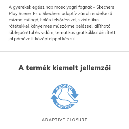
A gyerekek egész nap mosolyogni fognak – Skechers
Play Scene. Ez a Skechers adaptív zárral rendelkező
csizma csillogó, hálós felsőrésszel, szintetikus
rátétekkel, kényelmes műszőrme béléssel, állítható
lábfejpánttal és vidám, tematikus grafikákkal díszített,
jól párnázott középtalppal készül.
A termék kiemelt jellemzői
ADAPTIVE CLOSURE