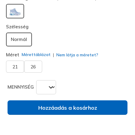
kiválasztva
Szélesség
Normál
Méret
Mérettáblázat
Nem látja a méretet?
21
26
MENNYISÉG
Hozzáadás a kosárhoz