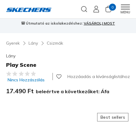
0
Men
MENU
🎒 Útmutató az iskolakezdéshez:
VÁSÁROLJ MOST
⭐
S
Gyerek
Lány
Csizmák
Lány
Play Scene
3,1 az 5-ből ügyfélértékelés
Hozzáadás a kívánságlistához
Nincs Hozzászólás
17.490 Ft
beleértve a következőket: Áfa
Best sellers