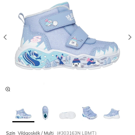
Szín
Világoskék / Multi
(#
303163N
LBMT
)