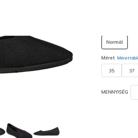
kiválaszt
Szélesség
Normál
Méret
Mérettábl
35
37
MENNYISÉG