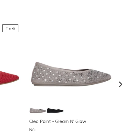
Trendi
Cleo Point - Gleam N' Glow
Skecher
Gemm
Női