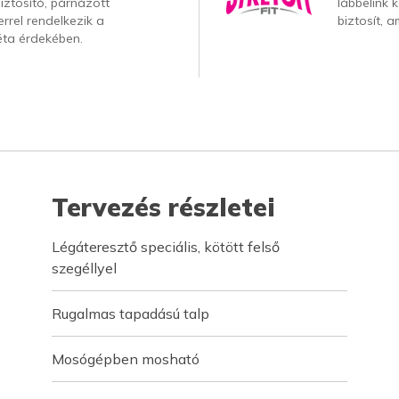
iztosító, párnázott
lábbelink 
rrel rendelkezik a
biztosít, a
ta érdekében.
Tervezés részletei
Légáteresztő speciális, kötött felső
szegéllyel
Rugalmas tapadású talp
Mosógépben mosható