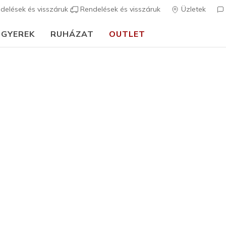
delések és visszáruk
Rendelések és visszáruk
Üzletek
GYEREK
RUHÁZAT
OUTLET
kezdéshez:
VÁSÁROLJ MOST
Női
Arch Fit 
4
5 az 5-ből ügyfé
27.990 
Szín
Fekete
(#