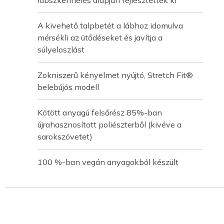
lábszkennelés alapján fejlesztettek ki
A kivehető talpbetét a lábhoz idomulva
mérsékli az ütődéseket és javítja a
súlyeloszlást
Zokniszerű kényelmet nyújtó, Stretch Fit®
belebújós modell
Kötött anyagú felsőrész 85%-ban
újrahasznosított poliészterből (kivéve a
sarokszövetet)
100 %-ban vegán anyagokból készült