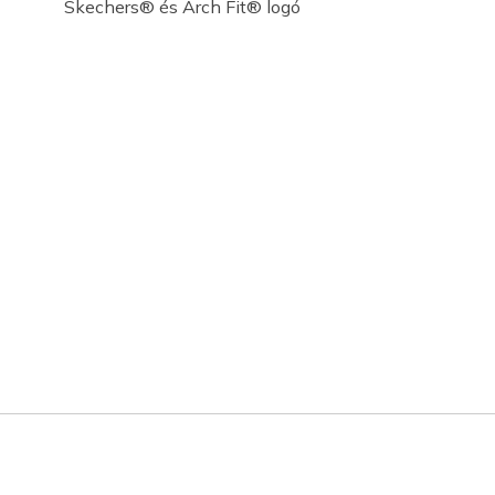
Skechers® és Arch Fit® logó