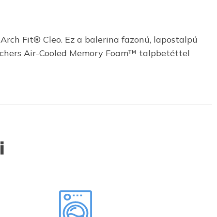
rch Fit® Cleo. Ez a balerina fazonú, lapostalpú
 Skechers Air-Cooled Memory Foam™ talpbetéttel
i