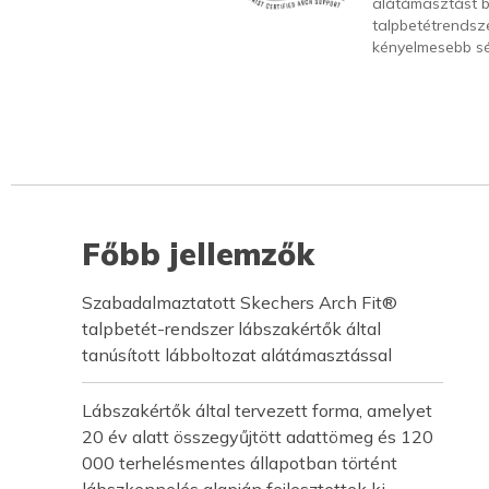
alátámasztást b
talpbetétrendsze
kényelmesebb sé
Főbb jellemzők
Szabadalmaztatott Skechers Arch Fit®
talpbetét-rendszer lábszakértők által
tanúsított lábboltozat alátámasztással
Lábszakértők által tervezett forma, amelyet
20 év alatt összegyűjtött adattömeg és 120
000 terhelésmentes állapotban történt