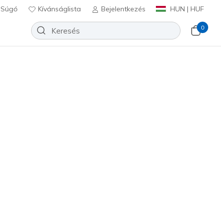
Súgó
Kívánságlista
Bejelentkezés
HUN | HUF
0
Cleo
Hozzáadás a kívánságlistához
2 beszámoló
lértékelés
Ft
beleértve a következőket: Áfa
158501
BLK
)