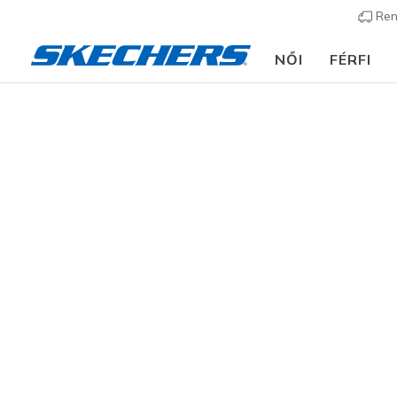
Ren
NŐI
FÉRFI
🎒 Útmutató az iskola
Női
Cipők