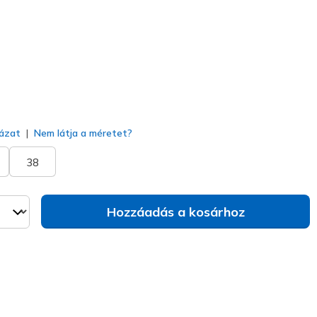
va
ázat
Nem látja a méretet?
38
Hozzáadás a kosárhoz