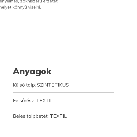
kényelmes, zokniszerű érzetet
melyet könnyű viselni.
Anyagok
Külső talp: SZINTETIKUS
Felsőrész: TEXTIL
Bélés talpbetét: TEXTIL