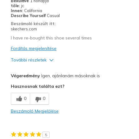
Beküldve
1 hónapja
View On Shoes
I'm Really Into Shoes
tőle:
jc
Innen:
California
Describe Yourself
Casual
Beszámoló készült itt:
skechers.com
I have re-bought this shoe several times
Fordítás megjelenítése
További részletek
Profi
Végeredmény
Igen, ajánlanám másoknak is
Comfortable
Hasznosnak találta ezt?
Durable
0
0
Legjobb használat
Beszámoló Megjelölése
Casual Wear
Width
Feels true to width
5
Sizing
Feels true to size