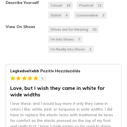
Describe Yourself
Casual
19
Practical
13
Stylish
4
Conservative
3
View On Shoes
Shoes are for Wearing
30
I'm Into Shoes
7
I'm Really Into Shoes
2
Legkedveltebb Pozitív Hozzászólás
5
Love, but I wish they came in white for
wide widths
I love these, and I would buy more if only they came in
colors I like: white, pink, or turquoise in wide widths. I did
have to replace the elastic laces with traditional tie laces
for comfort as the elastic pressed on the top of my foot
and really hurt. I have a high instep so I'm used to doing