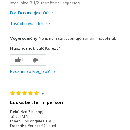
style, size 8 1/2, that fit as I expected.
Fordítás megjelenítése
További részletek
Width
Feels true to width
Végeredmény
Nem, nem szívesen ajánlanám másoknak
Sizing
Feels half size too big
Hasznosnak találta ezt?
View On Shoes
Shoes are for Wearing
5
1
Beszámoló Megjelölése
5
Looks better in person
Beküldve
3 hónapja
tőle:
TM75
Innen:
Los Angeles, CA
Describe Yourself
Casual