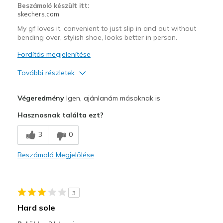
Beszámoló készült itt:
skechers.com
My gf loves it, convenient to just slip in and out without
bending over, stylish shoe, looks better in person.
Fordítás megjelenítése
További részletek
Profi
Végeredmény
Igen, ajánlanám másoknak is
Attractive Design
Hasznosnak találta ezt?
Comfortable
3
0
Stylish
Beszámoló Megjelölése
Legjobb használat
Casual Wear
3
Going Out
Hard sole
Travel