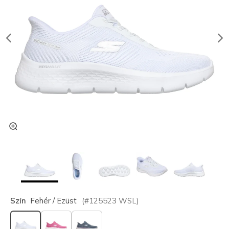
Szín
Fehér / Ezüst
(#
125523
WSL
)