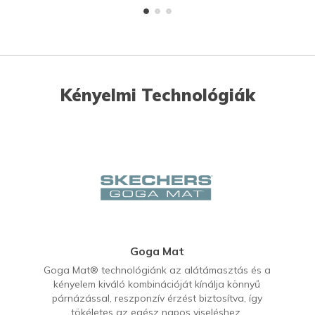
Kényelmi Technológiák
Goga Mat
Goga Mat® technológiánk az alátámasztás és a
kényelem kiváló kombinációját kínálja könnyű
párnázással, reszponzív érzést biztosítva, így
tökéletes az egész napos viseléshez.