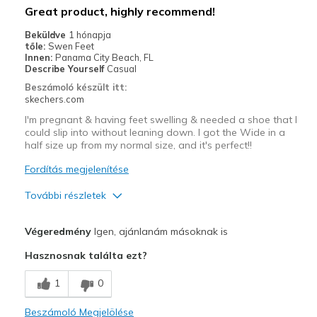
Great product, highly recommend!
View On Shoes
Shoes are for Wearing
Beküldve
1 hónapja
tőle:
Swen Feet
Innen:
Panama City Beach, FL
Describe Yourself
Casual
Beszámoló készült itt:
skechers.com
I'm pregnant & having feet swelling & needed a shoe that I
could slip into without leaning down. I got the Wide in a
half size up from my normal size, and it's perfect!!
Fordítás megjelenítése
További részletek
Profi
Végeredmény
Igen, ajánlanám másoknak is
Attractive Design
Hasznosnak találta ezt?
Breathe Well
1
0
Comfortable
Beszámoló Megjelölése