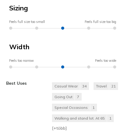
Sizing
Feels full size too small
Feels full size too big
Width
Feels too narrow
Feels too wide
Best Uses
Casual Wear
34
Travel
21
Going Out
7
Special Occasions
1
Walking and stand lot. At 65
1
[+
több
]