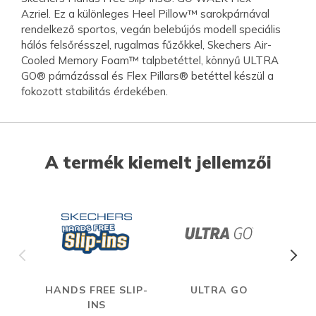
Azriel. Ez a különleges Heel Pillow™ sarokpárnával
rendelkező sportos, vegán belebújós modell speciális
hálós felsőrésszel, rugalmas fűzőkkel, Skechers Air-
Cooled Memory Foam™ talpbetéttel, könnyű ULTRA
GO® párnázással és Flex Pillars® betéttel készül a
fokozott stabilitás érdekében.
A termék kiemelt jellemzői
HANDS FREE SLIP-
ULTRA GO
A
INS
ME