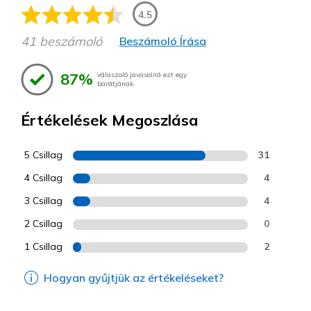
4.5
41 beszámoló
Beszámoló Írása
87%
válaszoló javasolná ezt egy
barátjának
Értékelések Megoszlása
5 Csillag
31
4 Csillag
4
3 Csillag
4
2 Csillag
0
1 Csillag
2
Hogyan gyűjtjük az értékeléseket?