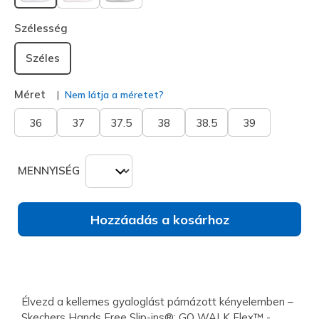
kiválasztva
Szélesség
Széles
Méret
Nem látja a méretet?
36
37
37.5
38
38.5
39
MENNYISÉG
Hozzáadás a kosárhoz
Élvezd a kellemes gyaloglást párnázott kényelemben –
Skechers Hands Free Slip-ins®: GO WALK Flex™ -