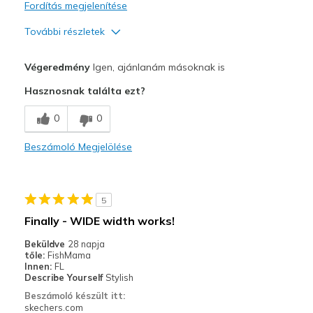
Fordítás megjelenítése
További részletek
Profi
Végeredmény
Igen, ajánlanám másoknak is
Breathe Well
Hasznosnak találta ezt?
Comfortable
0
0
Stylish
Beszámoló Megjelölése
Legjobb használat
Casual Wear
5
Travel
Finally - WIDE width works!
Width
Feels true to width
Beküldve
28 napja
tőle:
FishMama
Sizing
Feels true to size
Innen:
FL
View On Shoes
Shoes are for Wearing
Describe Yourself
Stylish
Beszámoló készült itt:
skechers.com