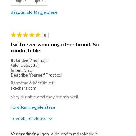
Stylish
Beszámoló Megjelölése
Legjobb használat
Casual Wear
5
Travel
I will never wear any other brand. So
comfortable.
Width
Feels true to width
Sizing
Feels true to size
Beküldve
2 hónapja
tőle:
LisaLattan
View On Shoes
Shoes are for Wearing
Innen:
Ohio
Describe Yourself
Practical
Beszámoló készült itt:
skechers.com
Very durable and they breath well.
Fordítás megjelenítése
További részletek
Profi
Végeredmény
Igen, ajánlanám másoknak is