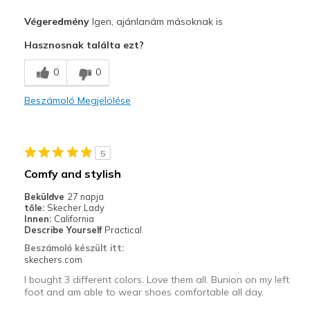
Profi
Végeredmény
Igen, ajánlanám másoknak is
Attractive Design
Hasznosnak találta ezt?
Breathe Well
0
0
Comfortable
Beszámoló Megjelölése
Durable
Legjobb használat
5
Casual Wear
Comfy and stylish
Travel
Beküldve
27 napja
tőle:
Skecher Lady
Width
Feels true to width
Innen:
California
Describe Yourself
Practical
Sizing
Feels true to size
Beszámoló készült itt:
View On Shoes
Shoes are for Wearing
skechers.com
I bought 3 different colors. Love them all. Bunion on my left
foot and am able to wear shoes comfortable all day.