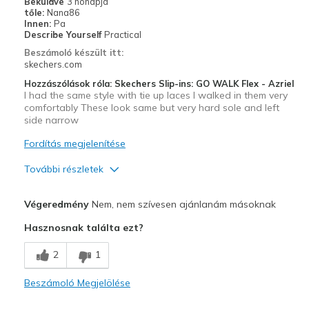
Beküldve
3 hónapja
tőle:
Nana86
Width
Feels true to width
Innen:
Pa
Describe Yourself
Practical
Sizing
Feels true to size
Beszámoló készült itt:
View On Shoes
Shoes are for Wearing
skechers.com
Hozzászólások róla: Skechers Slip-ins: GO WALK Flex - Azriel
I had the same style with tie up laces I walked in them very
comfortably These look same but very hard sole and left
side narrow
Fordítás megjelenítése
További részletek
Kontra
Végeredmény
Nem, nem szívesen ajánlanám másoknak
Not for walking
Hasznosnak találta ezt?
Poor Cushioning
2
1
Poor Quality
Beszámoló Megjelölése
Legjobb használat