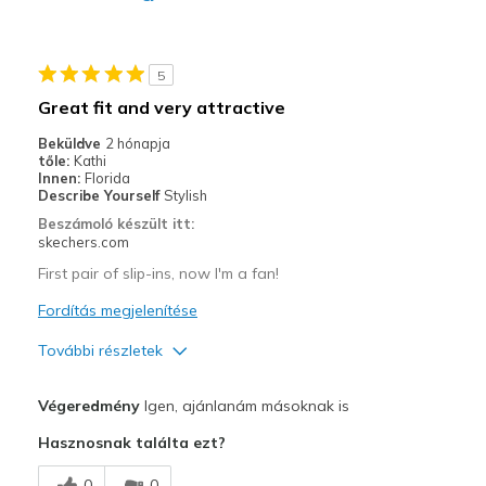
Stylish
Kontra
5
Poor Cushioning
Great fit and very attractive
Legjobb használat
Beküldve
2 hónapja
tőle:
Kathi
Casual Wear
Innen:
Florida
Describe Yourself
Stylish
Travel
Beszámoló készült itt:
skechers.com
Width
Feels true to width
First pair of slip-ins, now I'm a fan!
Sizing
Feels true to size
View On Shoes
Fordítás megjelenítése
Shoes are for Wearing
További részletek
Profi
Végeredmény
Igen, ajánlanám másoknak is
Attractive Design
Hasznosnak találta ezt?
Comfortable
0
0