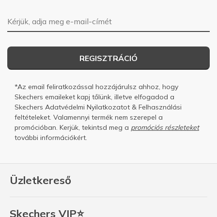
E-mail-cím
REGISZTRÁCIÓ
*Az email feliratkozással hozzájárulsz ahhoz, hogy
Skechers emaileket kapj tőlünk, illetve elfogadod a
Skechers
Adatvédelmi Nyilatkozatot
&
Felhasználási
feltételeket.
Valamennyi termék nem szerepel a
promócióban. Kerjük, tekintsd meg a
promóciós részleteket
további információkért.
Üzletkereső
Skechers VIP⭐