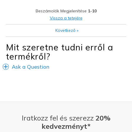
Walking and stand lot. At 65
Beszámolók Megjelenítése
1-10
Width
Feels too narrow
Vissza a tetejére
Sizing
Feels true to size
Következő
»
View On Shoes
I'm Really Into Shoes
Mit szeretne tudni erről a
termékről?
Ask a Question
Iratkozz fel és szerezz
20%
kedvezményt*