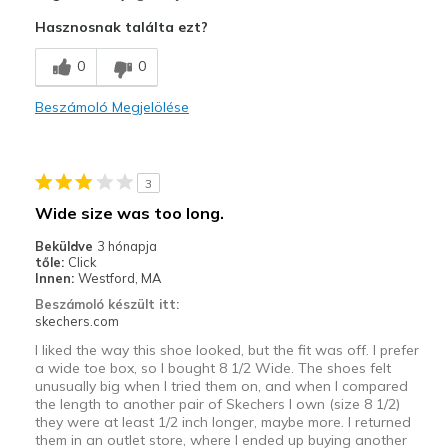
Attractive Design
Hasznosnak találta ezt?
Breathe Well
0
0
Comfortable
Beszámoló Megjelölése
Durable
Stylish
3
Legjobb használat
Wide size was too long.
Casual Wear
Beküldve
3 hónapja
tőle:
Click
Travel
Innen:
Westford, MA
Beszámoló készült itt:
Width
Feels true to width
skechers.com
Sizing
Feels true to size
I liked the way this shoe looked, but the fit was off. I prefer
a wide toe box, so I bought 8 1/2 Wide. The shoes felt
unusually big when I tried them on, and when I compared
the length to another pair of Skechers I own (size 8 1/2)
they were at least 1/2 inch longer, maybe more. I returned
them in an outlet store, where I ended up buying another