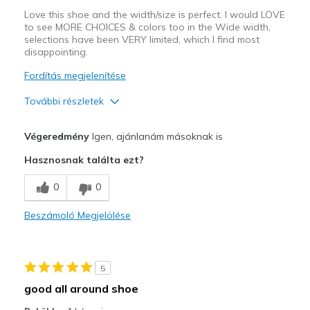
Love this shoe and the width/size is perfect. I would LOVE
to see MORE CHOICES & colors too in the Wide width,
selections have been VERY limited, which I find most
disappointing.
Fordítás megjelenítése
További részletek
Profi
Végeredmény
Igen, ajánlanám másoknak is
Attractive Design
Hasznosnak találta ezt?
Breathe Well
0
0
Comfortable
Beszámoló Megjelölése
Durable
Stylish
5
Width
Feels true to width
good all around shoe
Sizing
Feels true to size