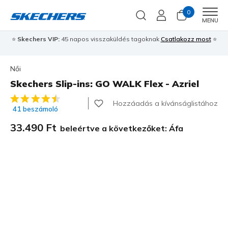
0
Men
MENU
⭐
Skechers VIP:
45 napos visszaküldés tagoknak
Csatlakozz most
⭐
Női
Skechers Slip-ins: GO WALK Flex - Azriel
3,7 az 5-ből ügyfélértékelés
Hozzáadás a kívánságlistához
41 beszámoló
33.490 Ft
beleértve a következőket: Áfa