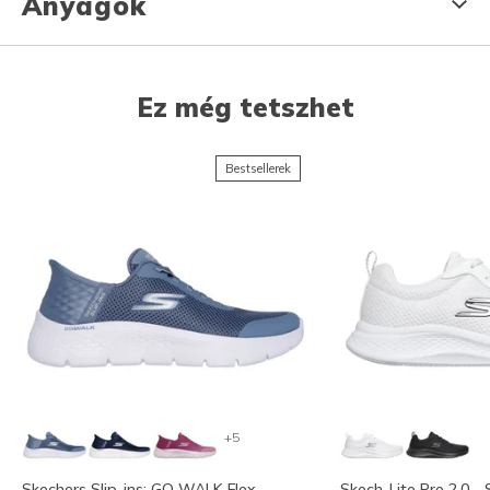
Anyagok
Ez még tetszhet
Bestsellerek
+5
Skechers Slip-ins: GO WALK Flex -
Skech-Lite Pro 2.0 -