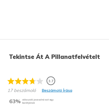
Tekintse Át A Pillanatfelvételt
3.7
17 beszámoló
Beszámoló Írása
63%
válaszoló javasolná ezt egy
barátjának