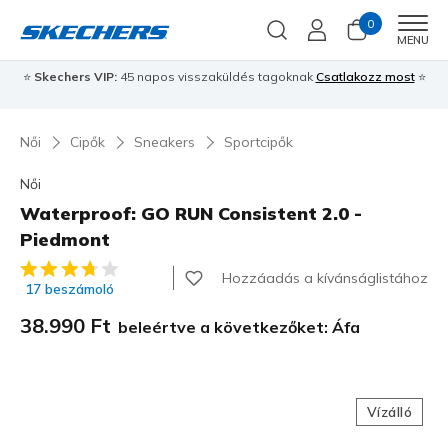
0
Men
MENU
⭐
Skechers VIP:
45 napos visszaküldés tagoknak
Csatlakozz most
⭐
Női
Cipők
Sneakers
Sportcipők
Női
Waterproof: GO RUN Consistent 2.0 -
Piedmont
5 az 5-ből ügyfélértékelés
Hozzáadás a kívánságlistához
17 beszámoló
38.990 Ft
beleértve a következőket: Áfa
Vízálló