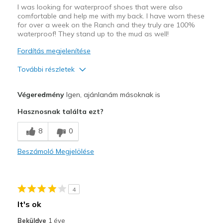
I was looking for waterproof shoes that were also
comfortable and help me with my back. I have worn these
for over a week on the Ranch and they truly are 100%
waterproof! They stand up to the mud as well!
Fordítás megjelenítése
További részletek
Profi
Végeredmény
Igen, ajánlanám másoknak is
Attractive Design
Hasznosnak találta ezt?
Breathe Well
8
0
Comfortable
Beszámoló Megjelölése
Durable
Legjobb használat
4
Ranch working shoe
It's ok
Width
Feels true to width
Beküldve
1 éve