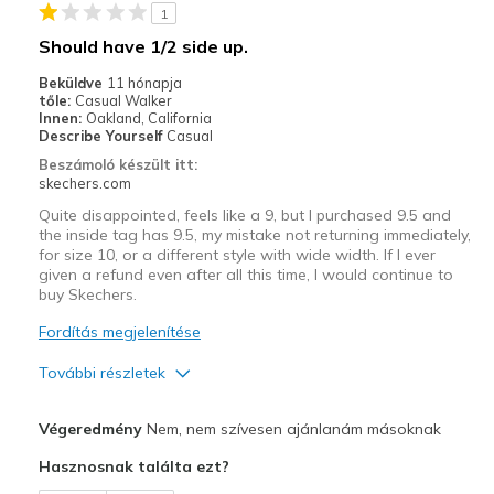
1
Legjobb használat
Should have 1/2 side up.
Casual Wear
Beküldve
11 hónapja
tőle:
Casual Walker
Width
Feels too narrow
Innen:
Oakland, California
Describe Yourself
Casual
Sizing
Feels true to size
Beszámoló készült itt:
View On Shoes
Shoes are for Wearing
skechers.com
Quite disappointed, feels like a 9, but I purchased 9.5 and
the inside tag has 9.5, my mistake not returning immediately,
for size 10, or a different style with wide width. If I ever
given a refund even after all this time, I would continue to
buy Skechers.
Fordítás megjelenítése
További részletek
Kontra
Végeredmény
Nem, nem szívesen ajánlanám másoknak
Too small
Hasznosnak találta ezt?
Legjobb használat