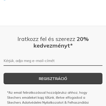
Iratkozz fel és szerezz
20%
kedvezményt*
E-mail-cím
REGISZTRÁCIÓ
*Az email feliratkozással hozzájárulsz ahhoz, hogy
Skechers emaileket kapj tőlünk, illetve elfogadod a
Skechers
Adatvédelmi Nyilatkozatot
&
Felhasználási