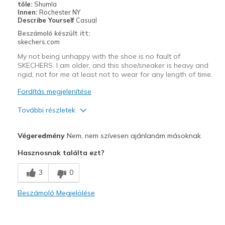
tőle:
Shumla
Innen:
Rochester NY
Describe Yourself
Casual
Beszámoló készült itt:
skechers.com
My not being unhappy with the shoe is no fault of
SKECHERS. I am older, and this shoe/sneaker is heavy and
rigid, not for me at least not to wear for any length of time.
Fordítás megjelenítése
További részletek
Profi
Végeredmény
Nem, nem szívesen ajánlanám másoknak
Attractive Design
Hasznosnak találta ezt?
Durable
3
0
Kontra
Beszámoló Megjelölése
Heavy
Need Break In