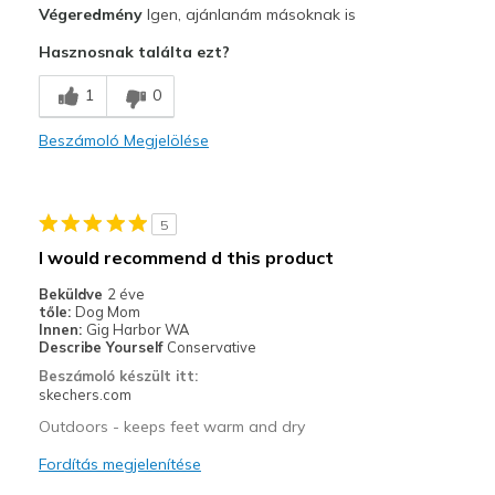
Végeredmény
Igen, ajánlanám másoknak is
Attractive Design
Hasznosnak találta ezt?
Breathe Well
1
0
Comfortable
Beszámoló Megjelölése
Durable
Stylish
5
Legjobb használat
I would recommend d this product
Casual Wear
Beküldve
2 éve
tőle:
Dog Mom
Running/Walking
Innen:
Gig Harbor WA
Describe Yourself
Conservative
Width
Feels true to width
Beszámoló készült itt:
skechers.com
Sizing
Feels half size too big
View On Shoes
Shoes are for Wearing
Outdoors - keeps feet warm and dry
Fordítás megjelenítése