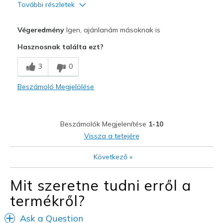
További részletek
Profi
Végeredmény
Igen, ajánlanám másoknak is
Comfortable
Hasznosnak találta ezt?
Durable
3
0
Legjobb használat
Beszámoló Megjelölése
Casual Wear
Width
Feels true to width
Beszámolók Megjelenítése
1-10
Sizing
Feels true to size
Vissza a tetejére
View On Shoes
Shoes are for Wearing
Következő
»
Mit szeretne tudni erről a
termékről?
Ask a Question