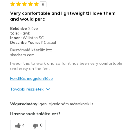
View On Shoes
Shoes are for Wearing
5
Very comfortable and lightweight! I love them
and would purc
Beküldve
2 éve
tőle:
Hawk
Innen:
Williston SC
Describe Yourself
Casual
Beszámoló készült itt:
skechers.com
I wear this to work and so far it has been very comfortable
and easy on the feet
Fordítás megjelenítése
További részletek
Profi
Végeredmény
Igen, ajánlanám másoknak is
Attractive Design
Hasznosnak találta ezt?
Breathe Well
4
0