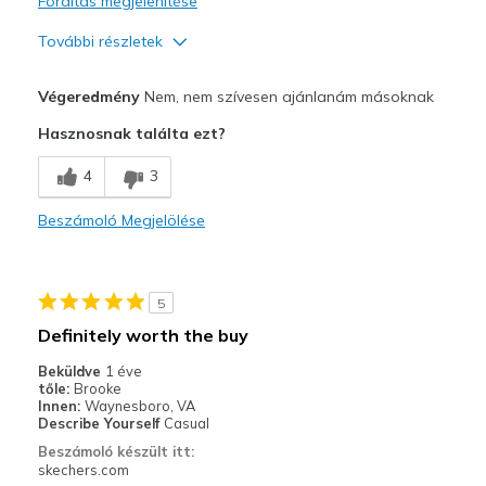
Fordítás megjelenítése
További részletek
Profi
Végeredmény
Nem, nem szívesen ajánlanám másoknak
Comfortable
Hasznosnak találta ezt?
Kontra
4
3
Poor Quality
Beszámoló Megjelölése
Wear Out Quickly
Legjobb használat
5
Casual Wear
Definitely worth the buy
Width
Feels too narrow
Beküldve
1 éve
Sizing
Feels full size too small
tőle:
Brooke
Innen:
Waynesboro, VA
View On Shoes
I'm Into Shoes
Describe Yourself
Casual
Beszámoló készült itt:
skechers.com