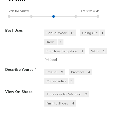
Feels too narrow
Feels too wide
Best Uses
Casual Wear
11
Going Out
1
Travel
1
Ranch working shoe
1
Work
1
[+
több
]
Describe Yourself
Casual
9
Practical
4
Conservative
3
View On Shoes
Shoes are for Wearing
9
I'm Into Shoes
4