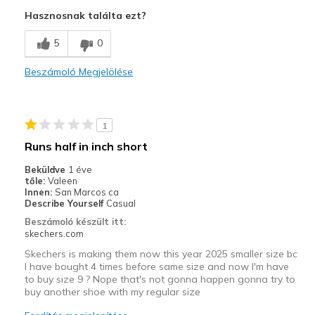
Sloppy fit.
Hasznosnak találta ezt?
Legjobb használat
5
0
Casual Wear
Beszámoló Megjelölése
Width
Feels too narrow
Sizing
Feels full size too big
View On Shoes
Shoes are for Wearing
1
Runs half in inch short
Beküldve
1 éve
tőle:
Valeen
Innen:
San Marcos ca
Describe Yourself
Casual
Beszámoló készült itt:
skechers.com
Skechers is making them now this year 2025 smaller size bc
I have bought 4 times before same size and now I'm have
to buy size 9 ? Nope that's not gonna happen gonna try to
buy another shoe with my regular size