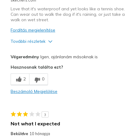
Love that it's waterproof and yet looks like a tennis shoe.
Can wear out to walk the dog if it's raining, or just take a
walk on wet street.
Fordítás megjelenítése
További részletek
Legjobb használat
Végeredmény
Igen, ajánlanám másoknak is
Casual Wear
Hasznosnak találta ezt?
Going Out
2
0
Travel
Beszámoló Megjelölése
Width
Feels true to width
Sizing
Feels half size too big
View On Shoes
I'm Into Shoes
3
Not what I expected
Beküldve
10 hónapja