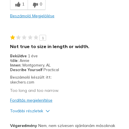
1
0
Casual Wear
Beszámoló Megjelölése
Width
Feels too narrow
Sizing
Feels half size too small
1
Not true to size in length or width.
Beküldve
1 éve
tőle:
Annie
Innen:
Montgomery, AL
Describe Yourself
Practical
Beszámoló készült itt:
skechers.com
Too long and too narrow.
Fordítás megjelenítése
További részletek
Profi
Végeredmény
Nem, nem szívesen ajánlanám másoknak