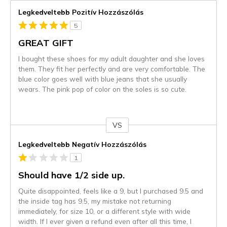
Legkedveltebb Pozitív Hozzászólás
5
GREAT GIFT
I bought these shoes for my adult daughter and she loves
them. They fit her perfectly and are very comfortable. The
blue color goes well with blue jeans that she usually
wears. The pink pop of color on the soles is so cute.
VS
Kontra
Legkedveltebb Negatív Hozzászólás
1
Should have 1/2 side up.
Quite disappointed, feels like a 9, but I purchased 9.5 and
the inside tag has 9.5, my mistake not returning
immediately, for size 10, or a different style with wide
width. If I ever given a refund even after all this time, I