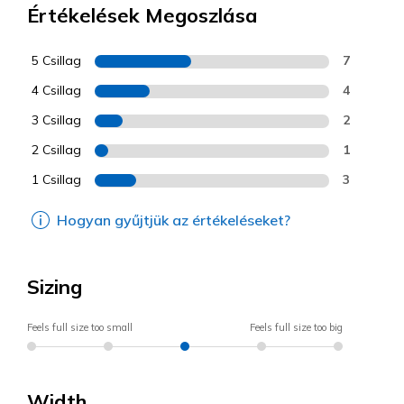
Értékelések Megoszlása
5 Csillag
7
4 Csillag
4
3 Csillag
2
2 Csillag
1
1 Csillag
3
Hogyan gyűjtjük az értékeléseket?
Sizing
Feels full size too small
Feels full size too big
Width