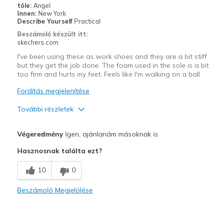
tőle:
Angel
Sizing
Feels true to size
Innen:
New York
View On Shoes
Shoes are for Wearing
Describe Yourself
Practical
Beszámoló készült itt:
skechers.com
I've been using these as work shoes and they are a bit stiff
but they get the job done. The foam used in the sole is a bit
too firm and hurts my feet. Feels like I'm walking on a ball.
Fordítás megjelenítése
További részletek
Profi
Végeredmény
Igen, ajánlanám másoknak is
Durable
Hasznosnak találta ezt?
Kontra
10
0
Need Break In
Beszámoló Megjelölése
Width
Feels true to width
Sizing
Feels true to size