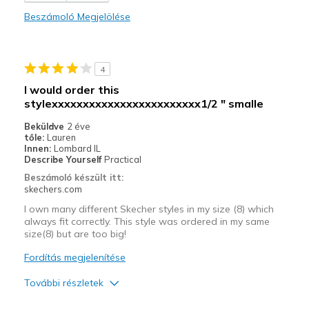
Comfortable
Beszámoló Megjelölése
Stylish
Legjobb használat
4
Casual Wear
I would order this
stylexxxxxxxxxxxxxxxxxxxxxxxx1/2 " smalle
Work
Beküldve
2 éve
Width
Feels true to width
tőle:
Lauren
Innen:
Lombard IL
Sizing
Feels true to size
Describe Yourself
Practical
View On Shoes
Shoes are for Wearing
Beszámoló készült itt:
skechers.com
I own many different Skecher styles in my size (8) which
always fit correctly. This style was ordered in my same
size(8) but are too big!
Fordítás megjelenítése
További részletek
Profi