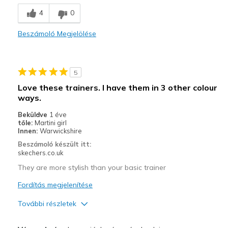
4
0
Beszámoló Megjelölése
5
Love these trainers. I have them in 3 other colour
ways.
Beküldve
1 éve
tőle:
Martini girl
Innen:
Warwickshire
Beszámoló készült itt:
skechers.co.uk
They are more stylish than your basic trainer
Fordítás megjelenítése
További részletek
View On Shoes
Shoes are for Wearing