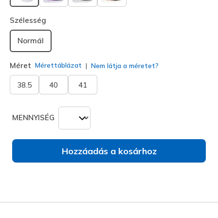
kiválasztva
Szélesség
Normál
Méret
Mérettáblázat
Nem látja a méretet?
38.5
40
41
MENNYISÉG
Hozzáadás a kosárhoz