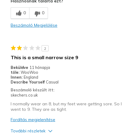
Hasznosnak találta ezt?
Kontra
0
0
Remek minőség
Beszámoló Megjelölése
Szélesség
Érződik a szélességhez
Méretezés
Mérethűnek érzi magát
Nézetek a cipőkről
A cipő viselésre való
2
This is a small narrow size 9
Beküldve
11 hónapja
tőle:
WooWoo
Innen:
England
Describe Yourself
Casual
Beszámoló készült itt:
skechers.co.uk
I normally wear an 8, but my feet were getting sore. So I
went to 9. They are as tight.
Fordítás megjelenítése
További részletek