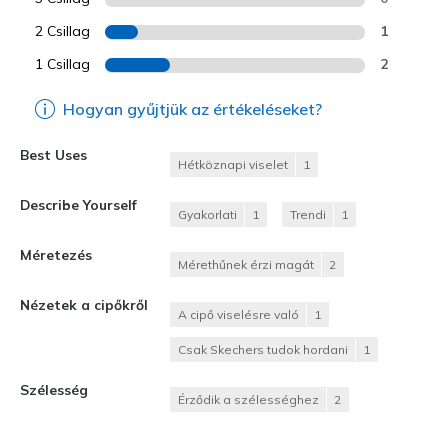
2 Csillag
1
1 Csillag
2
Hogyan gyűjtjük az értékeléseket?
Best Uses
Hétköznapi viselet
1
Describe Yourself
Gyakorlati
1
Trendi
1
Méretezés
Mérethűnek érzi magát
2
Nézetek a cipőkről
A cipő viselésre való
1
Csak Skechers tudok hordani
1
Szélesség
Érződik a szélességhez
2