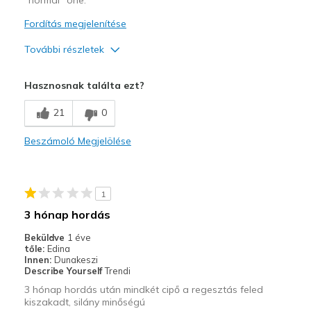
Fordítás megjelenítése
További részletek
Kontra
Hasznosnak találta ezt?
Poor Cushioning
21
0
Legjobb használat
Beszámoló Megjelölése
Going Out
View On Shoes
Shoes are for Wearing
1
3 hónap hordás
Beküldve
1 éve
tőle:
Edina
Innen:
Dunakeszi
Describe Yourself
Trendi
3 hónap hordás után mindkét cipő a regesztás feled
kiszakadt, silány minőségú