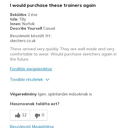
Stylish
I would purchase these trainers again
Washable
Beküldve
2 éve
tőle:
Tilly
Innen:
Norfolk
Kontra
Describe Yourself
Casual
There are no cons in my opinion
Beszámoló készült itt:
skechers.co.uk
Legjobb használat
These arrived very quickly. They are well made and very
Casual Wear
comfortable to wear. Would purchase sketchers again in
the future.
Going Out
Fordítás megjelenítése
Special Occasions
További részletek
Travel
Profi
Végeredmény
Igen, ajánlanám másoknak is
Width
Attractive Design
Feels true to width
Hasznosnak találta ezt?
Sizing
Feels true to size
Breathe Well
View On Shoes
I'm Really Into Shoes
12
0
Comfortable
Beszámoló Megjelölése