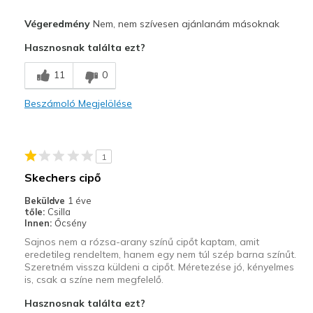
Kontra
Végeredmény
Nem, nem szívesen ajánlanám másoknak
Need Break In
Hasznosnak találta ezt?
Legjobb használat
11
0
Casual Wear
Beszámoló Megjelölése
Width
Feels too narrow
Sizing
Feels half size too small
View On Shoes
Shoes are for Wearing
1
Skechers cipő
Beküldve
1 éve
tőle:
Csilla
Innen:
Őcsény
Sajnos nem a rózsa-arany színű cipőt kaptam, amit
eredetileg rendeltem, hanem egy nem túl szép barna színűt.
Szeretném vissza küldeni a cipőt. Méretezése jó, kényelmes
is, csak a színe nem megfelelő.
Hasznosnak találta ezt?