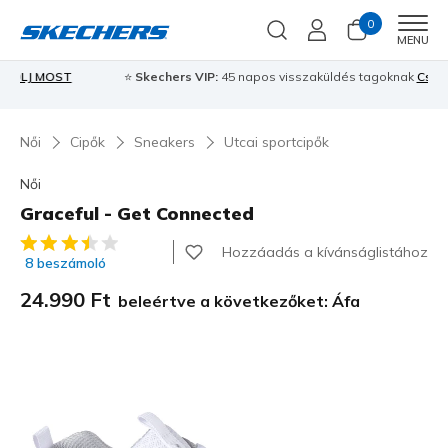
0
Men
MENU
⭐
Skechers VIP:
45 napos visszaküldés tagoknak
Csatlakozz most
⭐
Női
Cipők
Sneakers
Utcai sportcipők
Női
Graceful - Get Connected
3,6 az 5-ből ügyfélértékelés
Hozzáadás a kívánságlistához
8 beszámoló
24.990 Ft
beleértve a következőket: Áfa