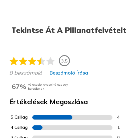
Tekintse Át A Pillanatfelvételt
3.5
8 beszámoló
Beszámoló Írása
67%
válaszoló javasolná ezt egy
barátjának
Értékelések Megoszlása
5 Csillag
4
4 Csillag
1
3 Csillag
0