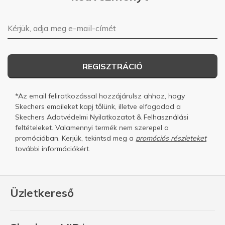
E-mail-cím
REGISZTRÁCIÓ
*Az email feliratkozással hozzájárulsz ahhoz, hogy
Skechers emaileket kapj tőlünk, illetve elfogadod a
Skechers
Adatvédelmi Nyilatkozatot
&
Felhasználási
feltételeket.
Valamennyi termék nem szerepel a
promócióban. Kerjük, tekintsd meg a
promóciós részleteket
további információkért.
Üzletkereső