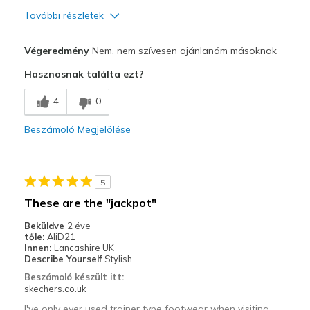
További részletek
Profi
Végeredmény
Nem, nem szívesen ajánlanám másoknak
Kényelmes
Hasznosnak találta ezt?
Kontra
4
0
3 hónap után kiszakadt
Beszámoló Megjelölése
Gyenge minőségű
Legjobb használat
5
Hétköznapi viselet
These are the "jackpot"
Szélesség
Érződik a szélességhez
Beküldve
2 éve
Méretezés
Mérethűnek érzi magát
tőle:
AliD21
Innen:
Lancashire UK
Nézetek a cipőkről
Csak Skechers tudok hordani
Describe Yourself
Stylish
Beszámoló készült itt:
skechers.co.uk
I've only ever used trainer type footwear when visiting