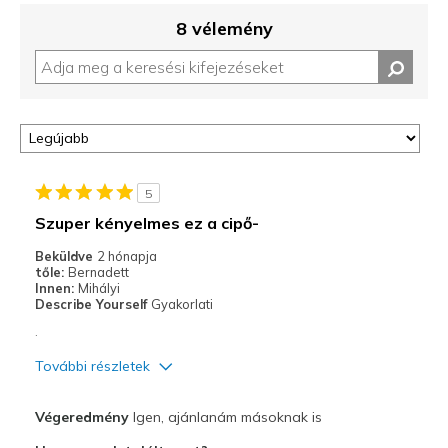
8 vélemény
5
Szuper kényelmes ez a cipő-
Beküldve
2 hónapja
tőle:
Bernadett
Innen:
Mihályi
Describe Yourself
Gyakorlati
.
További részletek
Profi
Végeredmény
Igen, ajánlanám másoknak is
Kényelmes