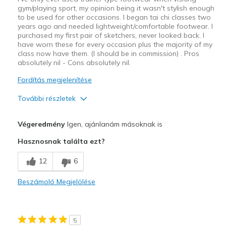
gym/playing sport, my opinion being it wasn't stylish enough
to be used for other occasions. I began tai chi classes two
years ago and needed lightweight/comfortable footwear. I
purchased my first pair of sketchers, never looked back. I
have worn these for every occasion plus the majority of my
class now have them. (I should be in commission) . Pros
absolutely nil - Cons absolutely nil.
Fordítás megjelenítése
További részletek
Profi
Végeredmény
Igen, ajánlanám másoknak is
Attractive Design
Hasznosnak találta ezt?
Breathe Well
12
6
Comfortable
Beszámoló Megjelölése
Durable
Lightweight
5