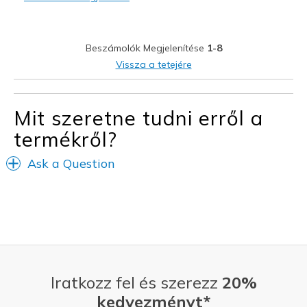
Durable
Stylish
Beszámolók Megjelenítése
1-8
Legjobb használat
Vissza a tetejére
Casual Wear
Travel
Mit szeretne tudni erről a
termékről?
Width
Feels true to width
Sizing
Feels true to size
Ask a Question
View On Shoes
Shoes are for Wearing
Iratkozz fel és szerezz
20%
kedvezményt*