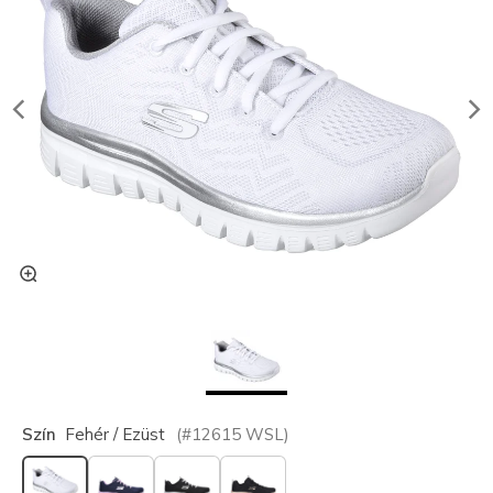
Szín
Fehér / Ezüst
(#
12615
WSL
)