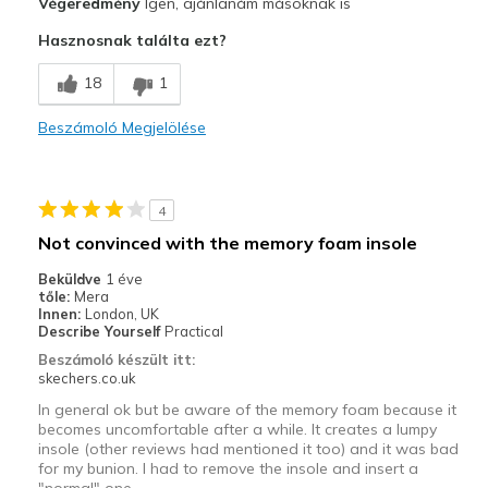
Végeredmény
Igen, ajánlanám másoknak is
Hasznosnak találta ezt?
18
1
Beszámoló Megjelölése
4
Not convinced with the memory foam insole
Beküldve
1 éve
tőle:
Mera
Innen:
London, UK
Describe Yourself
Practical
Beszámoló készült itt:
skechers.co.uk
In general ok but be aware of the memory foam because it
becomes uncomfortable after a while. It creates a lumpy
insole (other reviews had mentioned it too) and it was bad
for my bunion. I had to remove the insole and insert a
"normal" one.