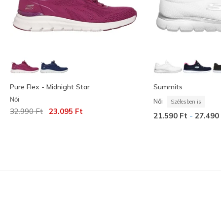
Pure Flex - Midnight Star
Summits
Női
Női
Szélesben is
Az ár a következőhöz képest csökkent:
címzett:
32.990 Ft
23.095 Ft
-
21.590 Ft
27.490