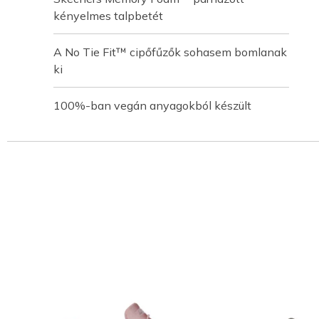
kényelmes talpbetét
A No Tie Fit™ cipőfűzők sohasem bomlanak
ki
100%-ban vegán anyagokból készült