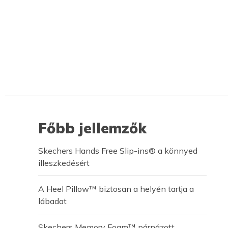
Főbb jellemzők
Skechers Hands Free Slip-ins® a könnyed
illeszkedésért
A Heel Pillow™ biztosan a helyén tartja a
lábadat
Skechers Memory Foam™ párnázott