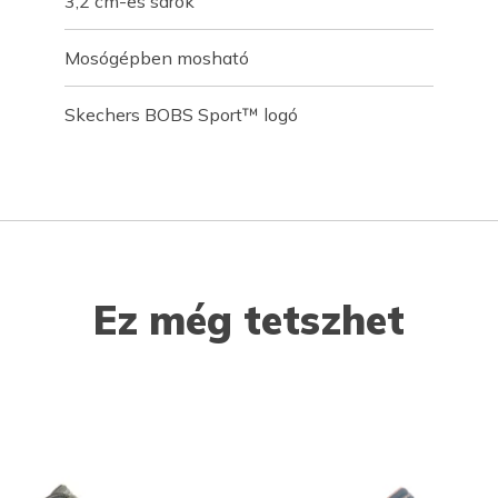
3,2 cm-es sarok
Mosógépben mosható
Skechers BOBS Sport™ logó
Ez még tetszhet