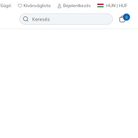
Súgó
Kívánságlista
Bejelentkezés
HUN | HUF
0
Slip-ins: BOBS Sport B Flex - Flex
Hozzáadás a kívánságlistához
7 beszámoló
félértékelés
Ft
beleértve a következőket: Áfa