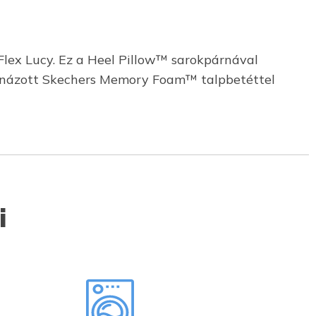
Flex Lucy. Ez a Heel Pillow™ sarokpárnával
 párnázott Skechers Memory Foam™ talpbetéttel
i