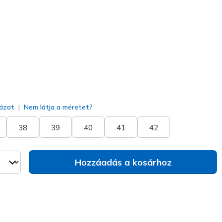
na
(#
117324
TPE
)
va
ázat
Nem látja a méretet?
38
39
40
41
42
Hozzáadás a kosárhoz