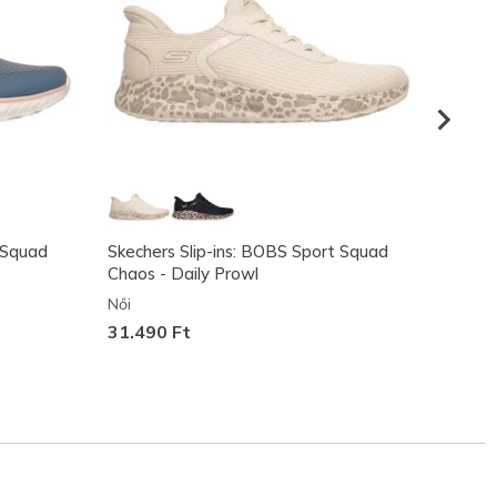
 Squad
Skechers Slip-ins: BOBS Sport Squad
BOBS 
Chaos - Daily Prowl
Női
Női
23.49
31.490 Ft