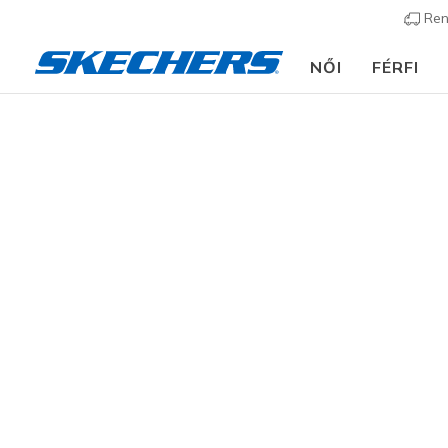
Ren
NŐI
FÉRFI
Női
Cipők
Sneakers
Utcai sportcipők