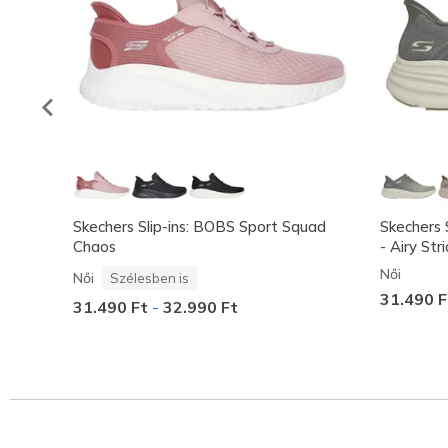
Skechers Slip-ins: BOBS Sport Squad
Skechers S
Chaos
- Airy Str
Női
Női
Szélesben is
31.490 F
31.490 Ft
-
32.990 Ft