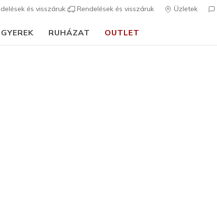
delések és visszáruk
Rendelések és visszáruk
Üzletek
GYEREK
RUHÁZAT
OUTLET
⭐
Skechers VIP:
45 napos visszaküldés tagoknak
Csatlakozz most
⭐
Női
Skechers 
Lucy
1
4,5 az 5-ből ügy
29.490 