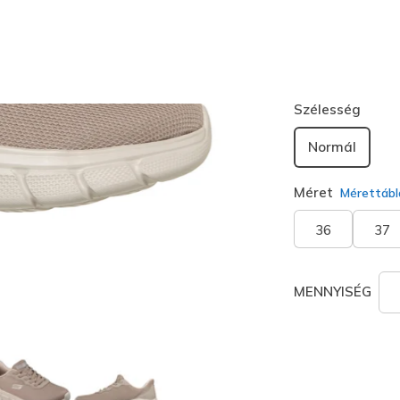
Szín
Szürkésbar
kiválaszt
Szélesség
Normál
Méret
Mérettábl
36
37
MENNYISÉG