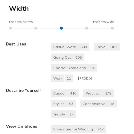
Width
Feels too narrow
Feels too wide
Best Uses
Casual Wear
680
Travel
383
Going Out
205
Special Occasions
64
[+
több
]
Work
11
Describe Yourself
Casual
416
Practical
179
Stylish
93
Conservative
48
Trendy
14
View On Shoes
Shoes are for Wearing
417