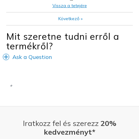
Legjobb használat
Vissza a tetejére
Casual Wear
Következő
»
Travel
Mit szeretne tudni erről a
Width
Feels true to width
termékről?
Sizing
Feels true to size
Ask a Question
Iratkozz fel és szerezz
20%
kedvezményt*