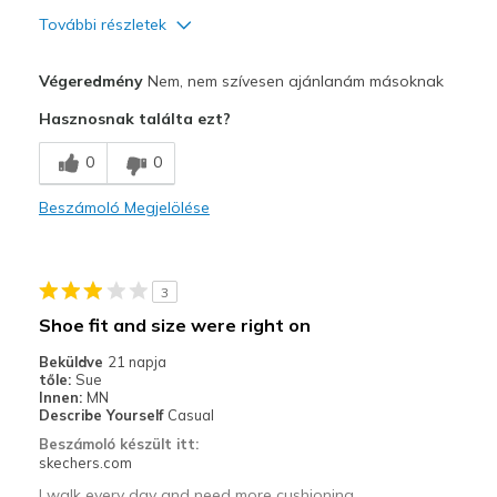
További részletek
Kontra
Végeredmény
Nem, nem szívesen ajánlanám másoknak
Need Break In
Hasznosnak találta ezt?
Poor Cushioning
0
0
Legjobb használat
Beszámoló Megjelölése
Casual Wear
Width
Feels true to width
3
Sizing
Feels half size too big
Shoe fit and size were right on
View On Shoes
Shoes are for Wearing
Beküldve
21 napja
tőle:
Sue
Innen:
MN
Describe Yourself
Casual
Beszámoló készült itt:
skechers.com
I walk every day and need more cushioning