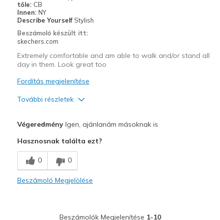
tőle:
CB
Special Occasions
Innen:
NY
Describe Yourself
Stylish
Travel
Beszámoló készült itt:
skechers.com
Width
Feels true to width
Extremely comfortable and am able to walk and/or stand all
Sizing
Feels true to size
day in them. Look great too
View On Shoes
I'm Into Shoes
Fordítás megjelenítése
További részletek
Profi
Végeredmény
Igen, ajánlanám másoknak is
Attractive Design
Hasznosnak találta ezt?
Breathe Well
0
0
Comfortable
Beszámoló Megjelölése
Durable
Stylish
Beszámolók Megjelenítése
1-10