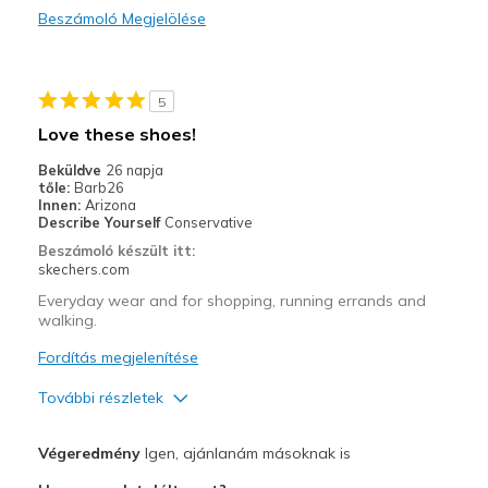
Beszámoló Megjelölése
Durable
Stylish
5
Legjobb használat
Love these shoes!
Casual Wear
Beküldve
26 napja
tőle:
Barb26
Going Out
Innen:
Arizona
Describe Yourself
Conservative
Special Occasions
Beszámoló készült itt:
skechers.com
Travel
Everyday wear and for shopping, running errands and
walking.
Width
Feels true to width
Sizing
Feels true to size
Fordítás megjelenítése
View On Shoes
Shoes are for Wearing
További részletek
Profi
Végeredmény
Igen, ajánlanám másoknak is
Attractive Design