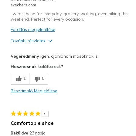
Sizing
Feels true to size
skechers.com
View On Shoes
Shoes are for Wearing
I wear these for everyday, grocery, walking, even hiking this
weekend. Perfect for every occasion.
Fordítás megjelenítése
További részletek
Profi
Végeredmény
Igen, ajánlanám másoknak is
Attractive Design
Hasznosnak találta ezt?
Breathe Well
1
0
Comfortable
Beszámoló Megjelölése
Durable
Legjobb használat
5
Casual Wear
Comfortable shoe
Travel
Beküldve
23 napja