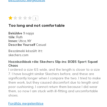
Legjobb használat
Casual Wear
1
Travel
Too long and not comfortable
Width
Feels true to width
Beküldve
9 napja
tőle:
Ruth
Sizing
Feels true to size
Innen:
Utica, NY
View On Shoes
Shoes are for Wearing
Describe Yourself
Casual
Beszámoló készült itt:
skechers.com
Hozzászólások róla: Skechers Slip-ins: BOBS Sport Squad
Chaos
I ordered a size 6.5 wide, and the length is closer to a size
7. I have bought similar Skechers before, and these are
significantly longer when I compare the two. I tried to make
them work, but they caused discomfort due to length and
poor cushioning. I cannot return them because I did wear
them, so now I am stuck with ill-fitting and uncomfortable
shoes.
Fordítás megjelenítése