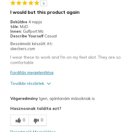
5
I would but this product again
Beküldve
4 napja
tőle:
MzD
Innen:
Gulfport Ms
Describe Yourself
Casual
Beszámoló készült itt:
skechers.com
I wear these to work and I'm on my feet alot. They are so
comfortable
Fordítás megjelenítése
További részletek
Profi
Végeredmény
Igen, ajánlanám másoknak is
Attractive Design
Hasznosnak találta ezt?
Comfortable
0
0
Stylish
Beszámoló Megjelölése