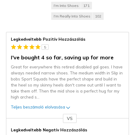
I'm Into Shoes
171
I'm Really Into Shoes
102
Legkedveltebb Pozitív Hozzászólás
5
I've bought 4 so far, saving up for more
Great for everywhere this retired disabled gal goes. I have
always needed narrow shoes. The medium width in Slip in
bobs Sport Squads have the perfect shape and build in
the heel so my skinny heels don't come out until I want to
take them off. Then the mid shoe is a perfect hug for my
high arched s
...
Teljes beszámoló elolvasása
VS
Kontra
Legkedveltebb Negatív Hozzászólás