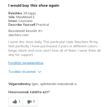
Casual Wear
I would buy this shoe again
Travel
Beküldve
24 napja
tőle:
MawMaw53
Width
Feels true to width
Innen:
Louisiana
Describe Yourself
Practical
Sizing
Feels true to size
Beszámoló készült itt:
View On Shoes
Shoes are for Wearing
skechers.com
I wear this shoe daily. This particular style Skechers fit my
feet perfectly. I have purchased 3 pairs in different colors -
beige, black and rose-and I love all of them. I wear them all
day for support.
Fordítás megjelenítése
További részletek
Profi
Végeredmény
Igen, ajánlanám másoknak is
Attractive Design
Hasznosnak találta ezt?
Breathe Well
1
0
Comfortable