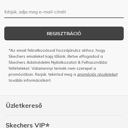
E-mail-cím
REGISZTRÁCIÓ
*Az email feliratkozással hozzájárulsz ahhoz, hogy
Skechers emaileket kapj tőlünk, illetve elfogadod a
Skechers
Adatvédelmi Nyilatkozatot
&
Felhasználási
feltételeket.
Valamennyi termék nem szerepel a
promócióban. Kerjük, tekintsd meg a
promóciós részleteket
további információkért.
Üzletkereső
Skechers VIP⭐