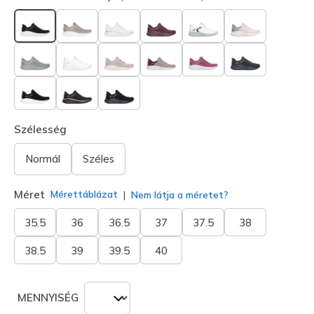
kiválasztva
Szélesség
Normál
Széles
Méret
Mérettáblázat
Nem látja a méretet?
35.5
36
36.5
37
37.5
38
38.5
39
39.5
40
MENNYISÉG