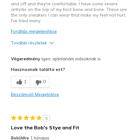
and off and they're comfortable. I have some severe
arthritis on the top of my foot bone and bone. These are
the only sneakers I can wear that make my feet not hurt.
I've tried many.
Fordítás megjelenítése
További részletek
Profi
Végeredmény
Igen, ajánlanám másoknak is
Attractive Design
Hasznosnak találta ezt?
Breathe Well
1
0
Comfortable
Beszámoló Megjelölése
Stylish
Legjobb használat
5
Casual Wear
Love the Bob's Stye and Fit
Going Out
Beküldve
1 hónapja