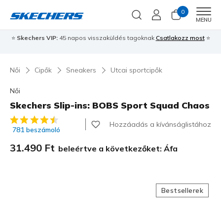
0
Men
MENU
⭐
Skechers VIP:
45 napos visszaküldés tagoknak
Csatlakozz most
⭐
Női
Cipők
Sneakers
Utcai sportcipők
Női
Skechers Slip-ins: BOBS Sport Squad Chaos
5 az 5-ből ügyfélértékelés
Hozzáadás a kívánságlistához
781 beszámoló
31.490 Ft
beleértve a következőket: Áfa
Bestsellerek