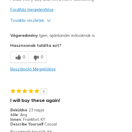
Fordítás megjelenítése
További részletek
Profi
Végeredmény
Igen, ajánlanám másoknak is
Attractive Design
Hasznosnak találta ezt?
Breathe Well
0
0
Comfortable
Beszámoló Megjelölése
Stylish
Kontra
5
Poor Cushioning
I will buy these again!
Legjobb használat
Beküldve
23 napja
tőle:
Ang
Casual Wear
Innen:
Frankfort, KY
Describe Yourself
Casual
Width
Feels true to width
Beszámoló készült itt: