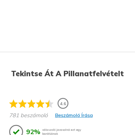
Tekintse Át A Pillanatfelvételt
4.6
781 beszámoló
Beszámoló Írása
92%
válaszoló javasolná ezt egy
barátjának