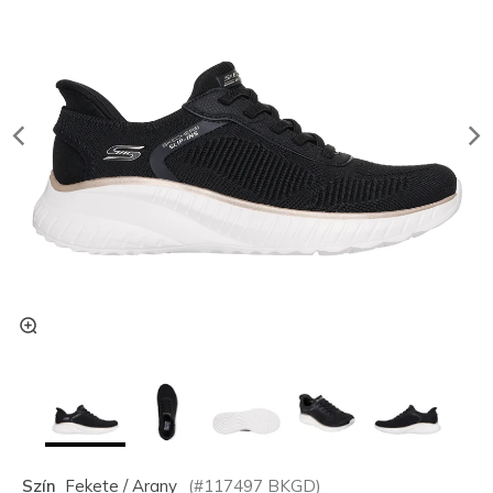
Szín
Fekete / Arany
(#
117497
BKGD
)