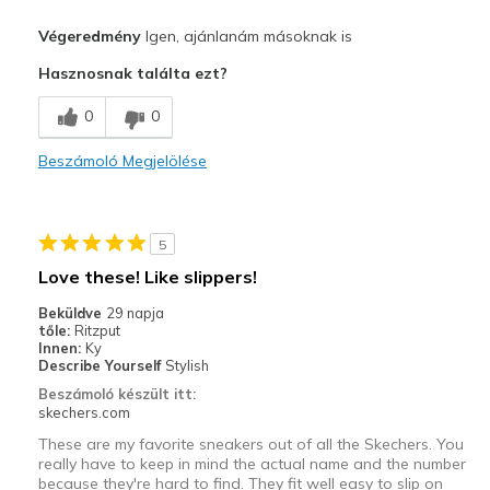
Profi
Végeredmény
Igen, ajánlanám másoknak is
Attractive Design
Hasznosnak találta ezt?
Breathe Well
0
0
Comfortable
Beszámoló Megjelölése
Durable
Stylish
5
Legjobb használat
Love these! Like slippers!
Casual Wear
Beküldve
29 napja
tőle:
Ritzput
Going Out
Innen:
Ky
Describe Yourself
Stylish
Width
Feels true to width
Beszámoló készült itt:
skechers.com
Sizing
Feels true to size
View On Shoes
I'm Into Shoes
These are my favorite sneakers out of all the Skechers. You
really have to keep in mind the actual name and the number
because they're hard to find. They fit well easy to slip on