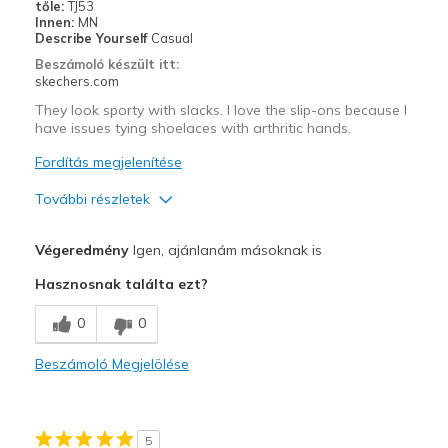
tőle:
TJ53
Width
Feels true to width
Innen:
MN
Describe Yourself
Casual
Sizing
Feels true to size
Beszámoló készült itt:
View On Shoes
Shoes are for Wearing
skechers.com
They look sporty with slacks. I love the slip-ons because I
have issues tying shoelaces with arthritic hands.
Fordítás megjelenítése
További részletek
Profi
Végeredmény
Igen, ajánlanám másoknak is
Attractive Design
Hasznosnak találta ezt?
Breathe Well
0
0
Comfortable
Beszámoló Megjelölése
Stylish
Legjobb használat
5