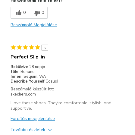
Hasznosnak találta ezt?
Breathe Well
0
0
Comfortable
Beszámoló Megjelölése
Durable
Stylish
5
Legjobb használat
Perfect Slip-in
Casual Wear
Beküldve
28 napja
tőle:
Banana
Travel
Innen:
Sequim, WA
Describe Yourself
Casual
Width
Feels true to width
Beszámoló készült itt:
skechers.com
Sizing
Feels true to size
View On Shoes
I'm Into Shoes
I love these shoes. They're comfortable, stylish, and
supportive.
Fordítás megjelenítése
További részletek