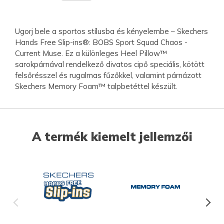
Ugorj bele a sportos stílusba és kényelembe – Skechers
Hands Free Slip-ins®: BOBS Sport Squad Chaos -
Current Muse. Ez a különleges Heel Pillow™
sarokpárnával rendelkező divatos cipő speciális, kötött
felsőrésszel és rugalmas fűzőkkel, valamint párnázott
Skechers Memory Foam™ talpbetéttel készült.
A termék kiemelt jellemzői