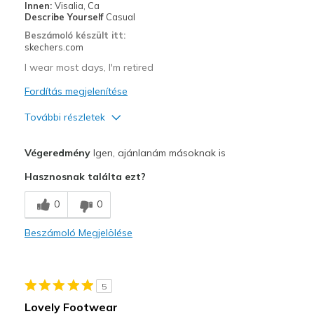
Travel
Innen:
Visalia, Ca
Describe Yourself
Casual
Width
Feels true to width
Beszámoló készült itt:
skechers.com
Sizing
Feels true to size
View On Shoes
I'm Into Shoes
I wear most days, I'm retired
Fordítás megjelenítése
További részletek
Profi
Végeredmény
Igen, ajánlanám másoknak is
Attractive Design
Hasznosnak találta ezt?
Breathe Well
0
0
Comfortable
Beszámoló Megjelölése
Stylish
Legjobb használat
5
Casual Wear
Lovely Footwear