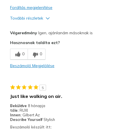
Fordítás megjelenítése
További részletek
Profi
Végeredmény
Igen, ajánlanám másoknak is
Attractive Design
Hasznosnak találta ezt?
Comfortable
0
0
Legjobb használat
Beszámoló Megjelölése
Casual Wear
Sizing
Feels true to size
5
View On Shoes
Shoes are for Wearing
Just like walking on air.
Beküldve
8 hónapja
tőle:
RUXI
Innen:
Gilbert Az
Describe Yourself
Stylish
Beszámoló készült itt: