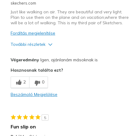
skechers.com
Just like walking on air. They are beautiful and very light.
Plan to use them on the plane and on vacation,where there
will be a lot of walking. This is my third pair of Sketchers.
Fordítás megjelenítése
További részletek
Profi
Végeredmény
Igen, ajánlanám másoknak is
Attractive Design
Hasznosnak találta ezt?
Breathe Well
2
0
Comfortable
Beszámoló Megjelölése
Stylish
Legjobb használat
5
Casual Wear
Fun slip on
Travel