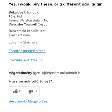
Yes, I would buy these, or a different pair, again
Beküldve
8 hónapja
tőle:
Pat
Innen:
Winston Salem, NC
Describe Yourself
Casual
Beszámoló készült itt:
skechers.com
Love my Skechers!
Fordítás megjelenítése
További részletek
Profi
Végeredmény
Igen, ajánlanám másoknak is
Attractive Design
Hasznosnak találta ezt?
Comfortable
0
0
Durable
Beszámoló Megjelölése
Stylish