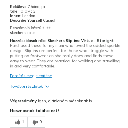
Travel
Beküldve
7 hónapja
tőle:
JOJOMcG
Width
Feels true to width
Innen:
London
Describe Yourself
Casual
Sizing
Feels true to size
Beszámoló készült itt:
View On Shoes
Shoes are for Wearing
skechers.co.uk
Hozzászólások róla: Skechers Slip-ins: Virtue - Starlight
Purchased these for my mum who loved the added sparkle
design. Slip-ins are perfect for those who struggle with
putting on footwear as she really does and finds these
easy to wear. They are practical for walking and travelling
in and very comfortable.
Fordítás megjelenítése
További részletek
Profi
Végeredmény
Igen, ajánlanám másoknak is
Attractive Design
Hasznosnak találta ezt?
Breathe Well
1
0
Comfortable