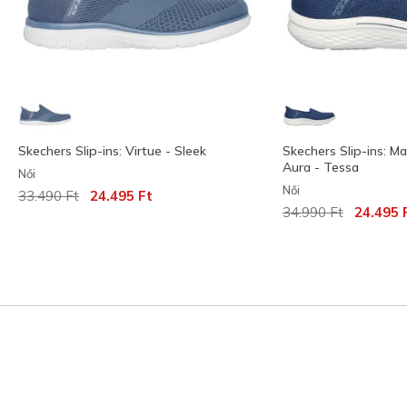
Skechers Slip-ins: Virtue - Sleek
Skechers Slip-ins: Ma
Aura - Tessa
Női
Női
Az ár a következőhöz képest csökkent:
címzett:
33.490 Ft
24.495 Ft
Az ár a következőh
címzett:
34.990 Ft
24.495 