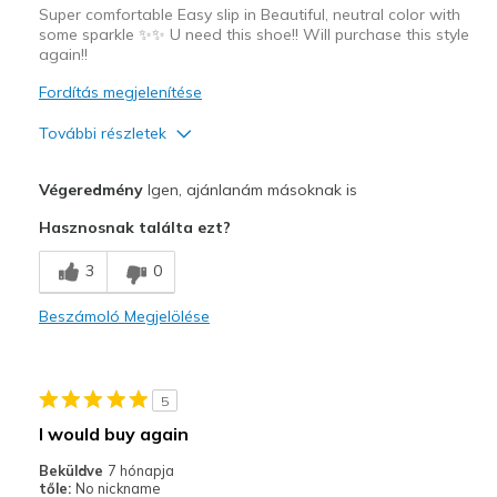
Super comfortable Easy slip in Beautiful, neutral color with
some sparkle ✨✨ U need this shoe!! Will purchase this style
again!!
Fordítás megjelenítése
További részletek
Profi
Végeredmény
Igen, ajánlanám másoknak is
Attractive Design
Hasznosnak találta ezt?
Breathe Well
3
0
Comfortable
Beszámoló Megjelölése
Durable
Stylish
5
Legjobb használat
I would buy again
Casual Wear
Beküldve
7 hónapja
tőle:
No nickname