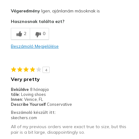
Profi
Végeredmény
Igen, ajánlanám másoknak is
Attractive Design
Hasznosnak találta ezt?
Comfortable
2
0
Stylish
Beszámoló Megjelölése
Legjobb használat
Casual Wear
4
Travel
Very pretty
Width
Feels true to width
Beküldve
8 hónapja
tőle:
Loving shoes
Sizing
Feels true to size
Innen:
Venice, FL
View On Shoes
Shoes are for Wearing
Describe Yourself
Conservative
Beszámoló készült itt:
skechers.com
All of my previous orders were exact true to size, but this
pair is a bit large, disappointingly so.