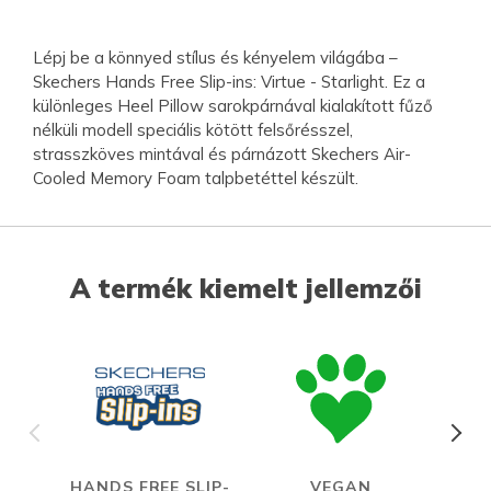
Lépj be a könnyed stílus és kényelem világába –
Skechers Hands Free Slip-ins: Virtue - Starlight. Ez a
különleges Heel Pillow sarokpárnával kialakított fűző
nélküli modell speciális kötött felsőrésszel,
strasszköves mintával és párnázott Skechers Air-
Cooled Memory Foam talpbetéttel készült.
A termék kiemelt jellemzői
HANDS FREE SLIP-
VEGAN
A