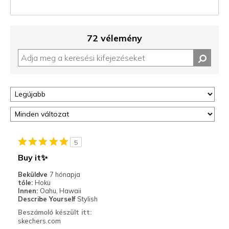
72 vélemény
5
Buy it✨
Beküldve
7 hónapja
tőle:
Hoku
Innen:
Oahu, Hawaii
Describe Yourself
Stylish
Beszámoló készült itt:
skechers.com