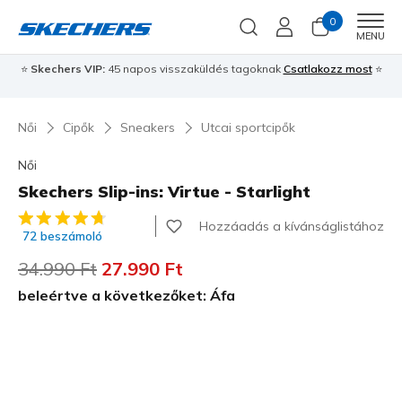
0
Men
MENU
⭐
Skechers VIP:
45 napos visszaküldés tagoknak
Csatlakozz most
⭐
Női
Cipők
Sneakers
Utcai sportcipők
Női
Skechers Slip-ins: Virtue - Starlight
4,5 az 5-ből ügyfélértékelés
Hozzáadás a kívánságlistához
72 beszámoló
Az ár a következőhöz képest csökkent:
34.990 Ft
címzett:
27.990 Ft
beleértve a következőket: Áfa