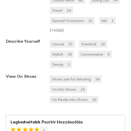
Casual Wear
60
Going Out
34
Travel
34
Special Occasions
22
N/a
1
[+
több
]
Describe Yourself
Casual
27
Practical
19
Stylish
19
Conservative
5
Trendy
1
View On Shoes
Shoes are for Wearing
34
I'm Into Shoes
23
I'm Really Into Shoes
10
Legkedveltebb Pozitív Hozzászólás
5