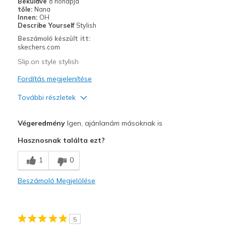
Beküldve
8 hónapja
tőle:
Nana
Width
Feels true to width
Innen:
OH
Describe Yourself
Stylish
Sizing
Feels true to size
Beszámoló készült itt:
skechers.com
Slip.on style stylish
Fordítás megjelenítése
További részletek
Profi
Végeredmény
Igen, ajánlanám másoknak is
Attractive Design
Hasznosnak találta ezt?
Legjobb használat
1
0
Casual Wear
Beszámoló Megjelölése
Width
Feels true to width
Sizing
Feels true to size
View On Shoes
I'm Into Shoes
5