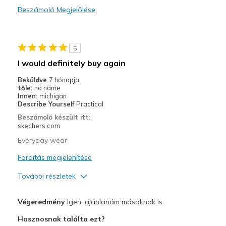
Beszámoló Megjelölése
Durable
Stylish
5
Legjobb használat
I would definitely buy again
Casual Wear
Beküldve
7 hónapja
tőle:
no name
Travel
Innen:
michigan
Describe Yourself
Practical
Width
Feels true to width
Beszámoló készült itt:
skechers.com
Sizing
Feels true to size
View On Shoes
Shoes are for Wearing
Everyday wear
Fordítás megjelenítése
További részletek
Profi
Végeredmény
Igen, ajánlanám másoknak is
Attractive Design
Hasznosnak találta ezt?