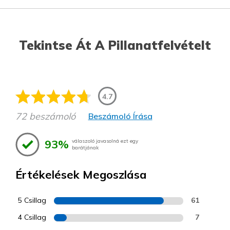
Tekintse Át A Pillanatfelvételt
4.7
72 beszámoló
Beszámoló Írása
93%
válaszoló javasolná ezt egy
barátjának
Értékelések Megoszlása
5 Csillag
61
4 Csillag
7