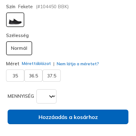
Szín
Fekete
(#
104450
BBK
)
kiválasztva
Szélesség
Normál
Méret
Mérettáblázat
Nem látja a méretet?
35
36.5
37.5
MENNYISÉG
Hozzáadás a kosárhoz