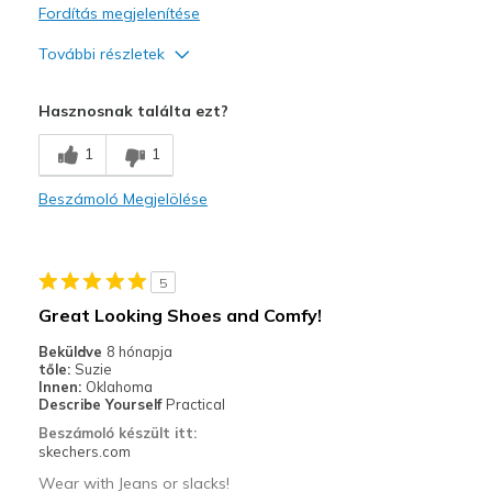
Fordítás megjelenítése
További részletek
Profi
Hasznosnak találta ezt?
Attractive Design
1
1
Breathe Well
Beszámoló Megjelölése
Comfortable
Stylish
5
Legjobb használat
Great Looking Shoes and Comfy!
Casual Wear
Beküldve
8 hónapja
tőle:
Suzie
Sizing
Feels half size too big
Innen:
Oklahoma
Describe Yourself
Practical
View On Shoes
I'm Into Shoes
Beszámoló készült itt:
skechers.com
Wear with Jeans or slacks!