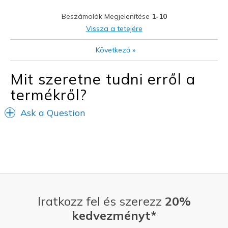
Kontra
Beszámolók Megjelenítése
1-10
nothing wrong
Vissza a tetejére
Legjobb használat
Következő
»
Casual Wear
Mit szeretne tudni erről a
Going Out
termékről?
Special Occasions
Ask a Question
Travel
Width
Feels true to width
Sizing
Feels true to size
View On Shoes
Shoes are for Wearing
Iratkozz fel és szerezz
20%
kedvezményt*