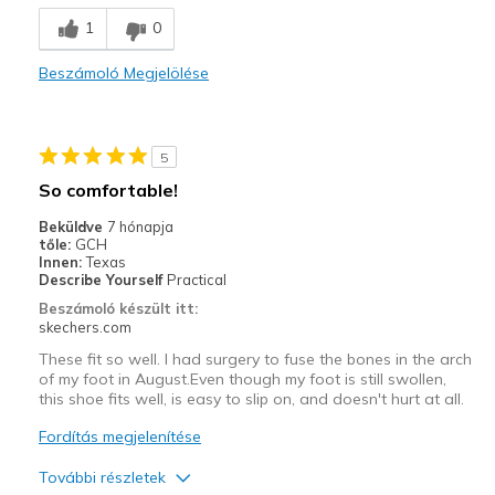
Comfortable
1
0
Stylish
Beszámoló Megjelölése
Legjobb használat
Casual Wear
5
Width
Feels true to width
So comfortable!
Sizing
Feels true to size
Beküldve
7 hónapja
View On Shoes
Shoes are for Wearing
tőle:
GCH
Innen:
Texas
Describe Yourself
Practical
Beszámoló készült itt:
skechers.com
These fit so well. I had surgery to fuse the bones in the arch
of my foot in August.Even though my foot is still swollen,
this shoe fits well, is easy to slip on, and doesn't hurt at all.
Fordítás megjelenítése
További részletek