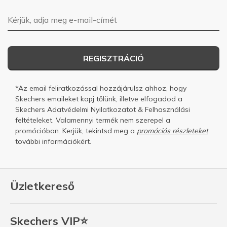
E-mail-cím
REGISZTRÁCIÓ
*Az email feliratkozással hozzájárulsz ahhoz, hogy
Skechers emaileket kapj tőlünk, illetve elfogadod a
Skechers
Adatvédelmi Nyilatkozatot
&
Felhasználási
feltételeket.
Valamennyi termék nem szerepel a
promócióban. Kerjük, tekintsd meg a
promóciós részleteket
további információkért.
Üzletkereső
Skechers VIP⭐