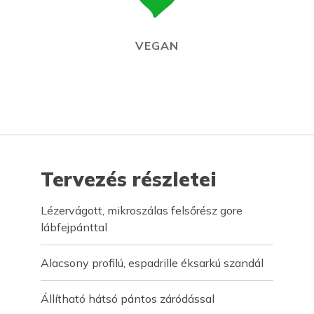
VEGAN
Tervezés részletei
Lézervágott, mikroszálas felsőrész gore
lábfejpánttal
Alacsony profilú, espadrille éksarkú szandál
Állítható hátsó pántos záródással