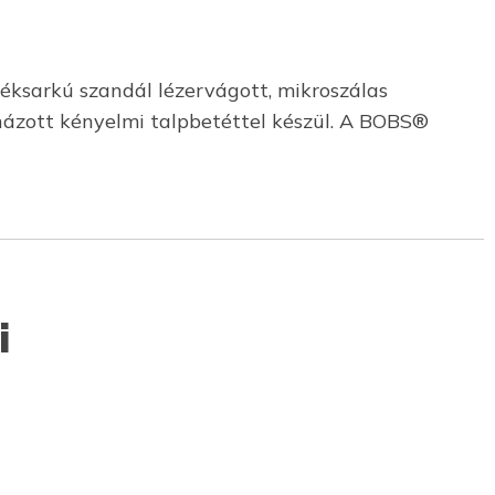
, éksarkú szandál lézervágott, mikroszálas
rnázott kényelmi talpbetéttel készül. A BOBS®
i