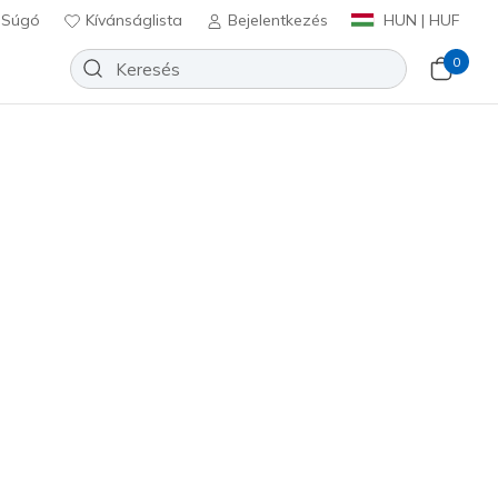
Súgó
Kívánságlista
Bejelentkezés
HUN | HUF
0
ert Kiss
Hozzáadás a kívánságlistához
26 beszámoló
félértékelés
Ft
beleértve a következőket: Áfa
31440
BLK
)