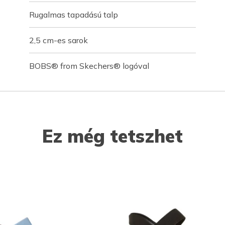
Rugalmas tapadású talp
2,5 cm-es sarok
BOBS® from Skechers® logóval
Ez még tetszhet