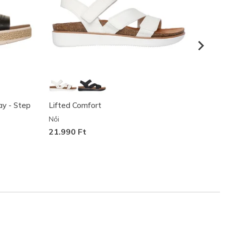
ay - Step
Lifted Comfort
Skeche
- Glim
Női
Női
21.990 Ft
27.49