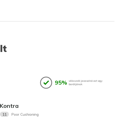
lt
95%
válaszoló javasolná ezt egy
barátjának
Kontra
11
Poor Cushioning