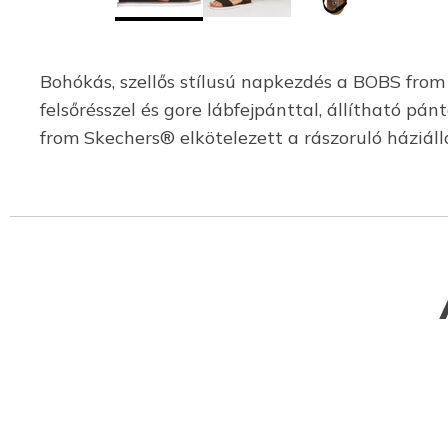
Bohókás, szellős stílusú napkezdés a BOBS from 
felsőrésszel és gore lábfejpánttal, állítható 
from Skechers® elkötelezett a rászoruló háziál