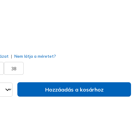
va
ázat
Nem látja a méretet?
38
Hozzáadás a kosárhoz