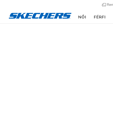
Ren
NŐI
FÉRFI
Női
Cipők
Szandálok