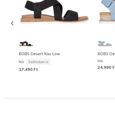
BOBS Desert Kiss Low
BOBS Dese
Női
Női
Szélesben is
24.990 F
17.490 Ft