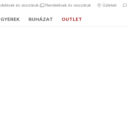
delések és visszáruk
Rendelések és visszáruk
Üzletek
GYEREK
RUHÁZAT
OUTLET
⭐
Skechers VIP:
45 napos visszaküldés tagoknak
Csatlakozz most
⭐
…
Női
BOBS Des
3
3,3 az 5-ből ügy
17.990 
Szín
Fekete
(#