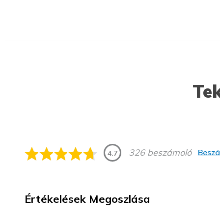
Tek
326 beszámoló
Beszá
4.7
Értékelések Megoszlása