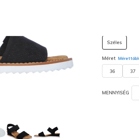
kiválaszt
Szélesség
Széles
Méret
Mérettábl
36
37
MENNYISÉG