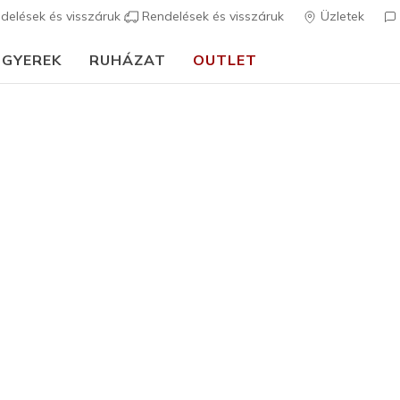
delések és visszáruk
Rendelések és visszáruk
Üzletek
GYEREK
RUHÁZAT
OUTLET
⭐
Skechers VIP:
45 napos visszaküldés tagoknak
Csatlakozz most
⭐
Női
GO WALK F
1
4,1 az 5-ből ügy
23.490 
Szín
Natúr
(#
14