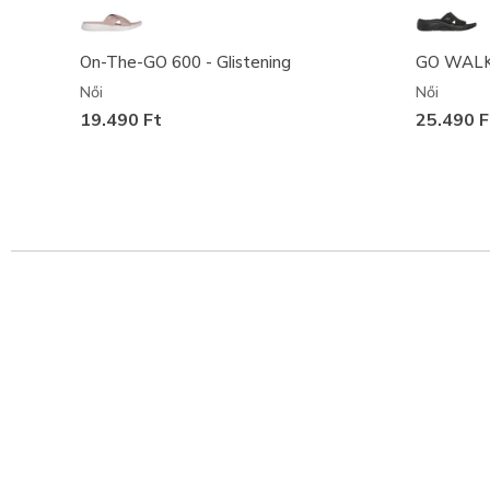
On-The-GO 600 - Glistening
GO WALK A
Női
Női
19.490 Ft
25.490 F