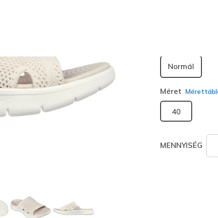
kiválaszt
Szélesség
Normál
Méret
Mérettábl
40
MENNYISÉG