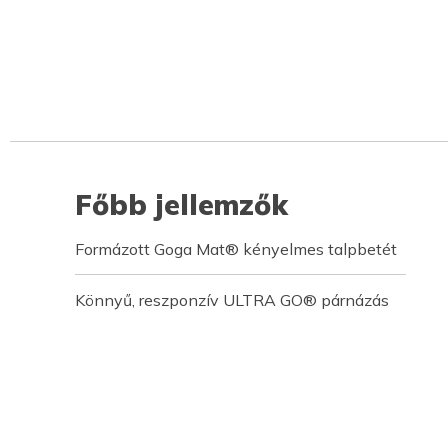
Főbb jellemzők
Formázott Goga Mat® kényelmes talpbetét
Könnyű, reszponzív ULTRA GO® párnázás