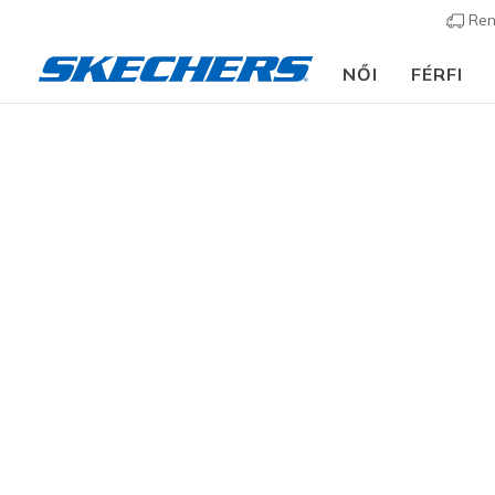
Ren
NŐI
FÉRFI
Női
Cipők
Szandálok