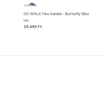
GO WALK Flex Sandal - Butterfly Bliss
GO WA
Női
Női
19.490 Ft
19.49