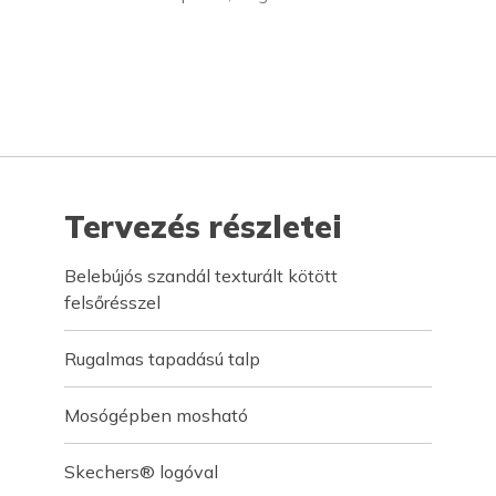
Tervezés részletei
Belebújós szandál texturált kötött
felsőrésszel
Rugalmas tapadású talp
Mosógépben mosható
Skechers® logóval