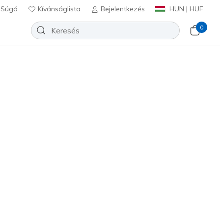
Súgó
Kívánságlista
Bejelentkezés
HUN | HUF
0
lex Sandal - Elation
Hozzáadás a kívánságlistához
06 beszámoló
félértékelés
Ft
beleértve a következőket: Áfa
1425
NAT
)