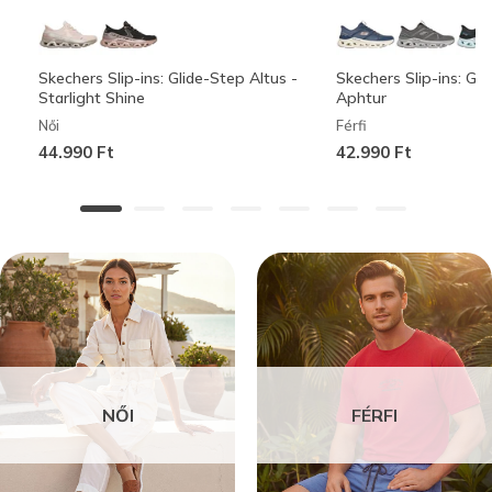
Skechers Slip-ins: Glide-Step Altus -
Skechers Slip-ins: Gli
Starlight Shine
Aphtur
Női
Férfi
44.990 Ft
42.990 Ft
NŐI
FÉRFI