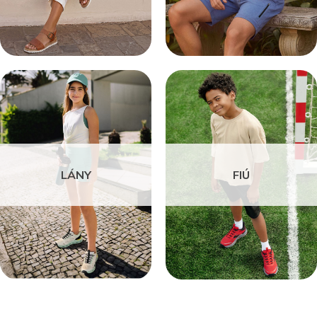
LÁNY
FIÚ