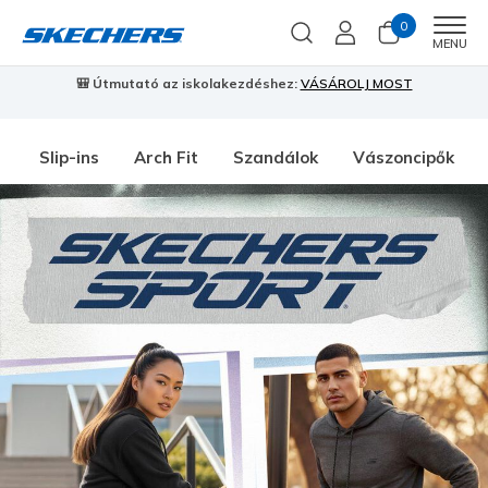
0
Men
MENU
🎒 Útmutató az iskolakezdéshez:
VÁSÁROLJ MOST
⭐
S
Slip-ins
Arch Fit
Szandálok
Vászoncipők