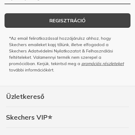
REGISZTRÁCIÓ
*Az email feliratkozással hozzájárulsz ahhoz, hogy
Skechers emaileket kapj tőlünk, illetve elfogadod a
Skechers
Adatvédelmi Nyilatkozatot
&
Felhasználási
feltételeket.
Valamennyi termék nem szerepel a
promócióban. Kerjük, tekintsd meg a
promóciós részleteket
további információkért.
Üzletkereső
Skechers VIP⭐