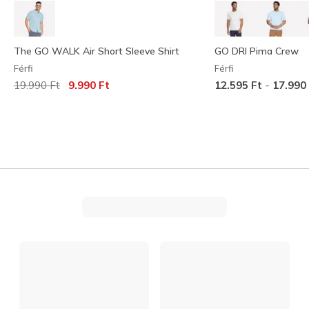
The GO WALK Air Short Sleeve Shirt
GO DRI Pima Crew
Férfi
Férfi
Az ár a következőhöz képest csökkent:
címzett:
-
19.990 Ft
9.990 Ft
12.595 Ft
17.990