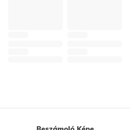
Beszámoló Képe