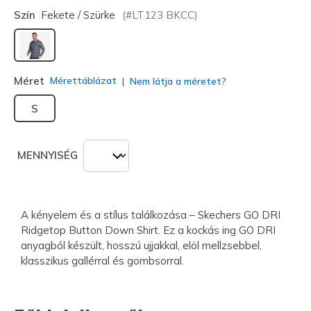
Szín
Fekete / Szürke
(#
LT123
BKCC
)
kiválasztva
Méret
Mérettáblázat
Nem látja a méretet?
S
MENNYISÉG
A kényelem és a stílus találkozása – Skechers GO DRI
Ridgetop Button Down Shirt. Ez a kockás ing GO DRI
anyagból készült, hosszú ujjakkal, elöl mellzsebbel,
klasszikus gallérral és gombsorral.