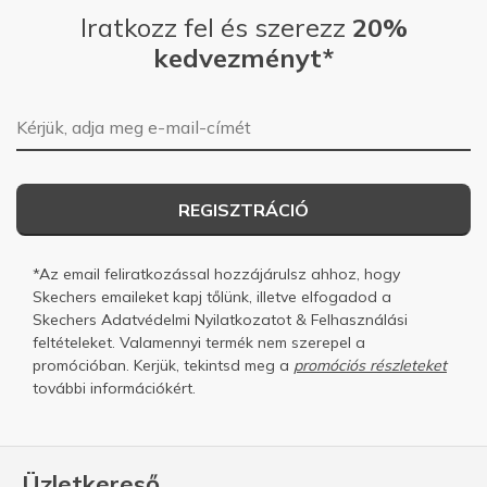
Iratkozz fel és szerezz
20%
kedvezményt*
E-mail-cím
REGISZTRÁCIÓ
*Az email feliratkozással hozzájárulsz ahhoz, hogy
Skechers emaileket kapj tőlünk, illetve elfogadod a
Skechers
Adatvédelmi Nyilatkozatot
&
Felhasználási
feltételeket.
Valamennyi termék nem szerepel a
promócióban. Kerjük, tekintsd meg a
promóciós részleteket
további információkért.
Üzletkereső