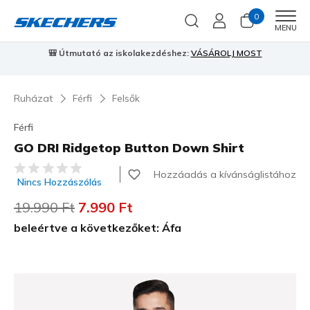
0
Men
MENU
🎒 Útmutató az iskolakezdéshez:
VÁSÁROLJ MOST
⭐
S
Ruházat
Férfi
Felsők
Férfi
GO DRI Ridgetop Button Down Shirt
4,1 az 5-ből ügyfélértékelés
Hozzáadás a kívánságlistához
Nincs Hozzászólás
Az ár a következőhöz képest csökkent:
19.990 Ft
címzett:
7.990 Ft
beleértve a következőket: Áfa