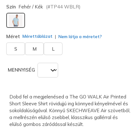
Szín
Fehér / Kék
(#
TP44
WBLR
)
kiválasztva
Méret
Mérettáblázat
Nem látja a méretet?
S
M
L
MENNYISÉG
Dobd fel a megjelenésed a The GO WALK Air Printed
Short Sleeve Shirt rövidujjú ing könnyed kényelmével és
sokoldalúságával. Könnyű SKECHWEAVE Air szövetből,
a mellrészén elülső zsebbel, klasszikus gallérral és
elülső gombos záródással készült.