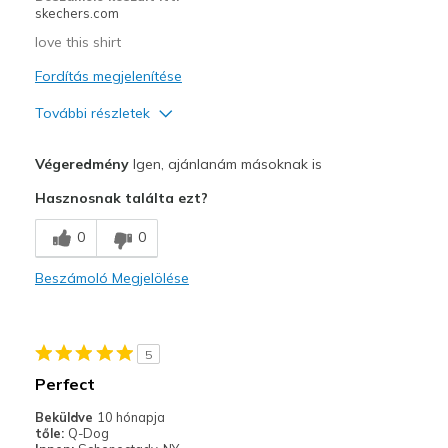
skechers.com
love this shirt
Fordítás megjelenítése
További részletek
Profi
Végeredmény
Igen, ajánlanám másoknak is
Attractive Design
Hasznosnak találta ezt?
Breathe Well
0
0
Comfortable
Beszámoló Megjelölése
Stylish
Legjobb használat
5
Going Out
Perfect
Special Occasions
Beküldve
10 hónapja
tőle:
Q-Dog
Width
Feels true to width