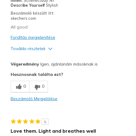
Innen:
Schenectady, NY
Describe Yourself
Stylish
Sizing
Feels true to size
Beszámoló készült itt:
View On Shoes
Shoes are for Wearing
skechers.com
All good
Fordítás megjelenítése
További részletek
Profi
Végeredmény
Igen, ajánlanám másoknak is
Attractive Design
Hasznosnak találta ezt?
Breathe Well
0
0
Comfortable
Beszámoló Megjelölése
Durable
Stylish
5
Legjobb használat
Love them. Light and breathes well