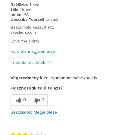
Casual Wear
Beküldve
1 éve
tőle:
Bruce
Going Out
Innen:
PA
Describe Yourself
Casual
Special Occasions
Beszámoló készült itt:
skechers.com
Travel
Love the shirts
Width
Feels true to width
Fordítás megjelenítése
Sizing
Feels true to size
További részletek
Profi
Végeredmény
Igen, ajánlanám másoknak is
Breathe Well
Hasznosnak találta ezt?
Comfortable
0
0
Stylish
Beszámoló Megjelölése
Legjobb használat
Casual Wear