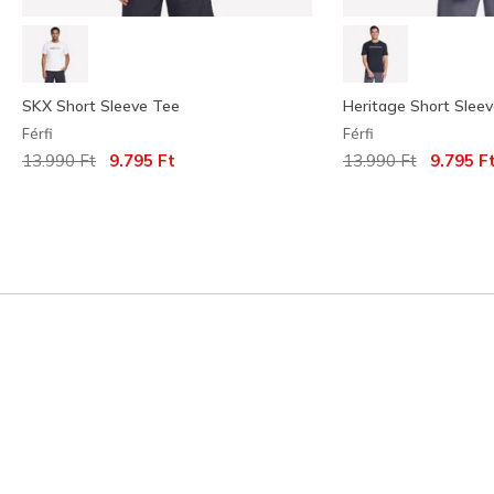
SKX Short Sleeve Tee
Heritage Short Slee
Férfi
Férfi
Az ár a következőhöz képest csökkent:
címzett:
Az ár a következőh
címzett:
13.990 Ft
9.795 Ft
13.990 Ft
9.795 F