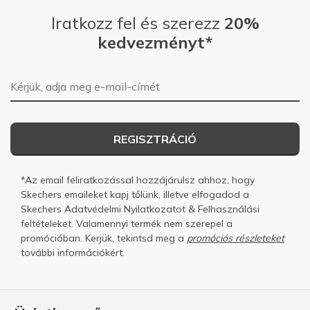
Iratkozz fel és szerezz
20%
kedvezményt*
E-mail-cím
REGISZTRÁCIÓ
*Az email feliratkozással hozzájárulsz ahhoz, hogy
Skechers emaileket kapj tőlünk, illetve elfogadod a
Skechers
Adatvédelmi Nyilatkozatot
&
Felhasználási
feltételeket.
Valamennyi termék nem szerepel a
promócióban. Kerjük, tekintsd meg a
promóciós részleteket
további információkért.