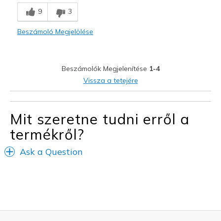
9
3
Comfortable
Beszámoló Megjelölése
Legjobb használat
Casual Wear
Beszámolók Megjelenítése
1-4
Width
Feels true to width
Vissza a tetejére
Sizing
Feels true to size
Mit szeretne tudni erről a
termékről?
Ask a Question