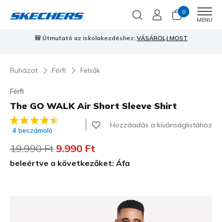
0
Men
MENU
⭐
Skechers VIP:
45 napos visszaküldés tagoknak
Csatlakozz most
Ruházat
Férfi
Felsők
Férfi
The GO WALK Air Short Sleeve Shirt
5 az 5-ből ügyfélértékelés
Hozzáadás a kívánságlistához
4 beszámoló
Az ár a következőhöz képest csökkent:
19.990 Ft
címzett:
9.990 Ft
beleértve a következőket: Áfa