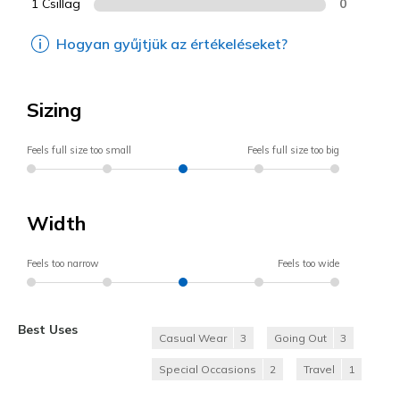
1 Csillag
0
Hogyan gyűjtjük az értékeléseket?
Sizing
Feels full size too small
Feels full size too big
Width
Feels too narrow
Feels too wide
Best Uses
Casual Wear
3
Going Out
3
Special Occasions
2
Travel
1