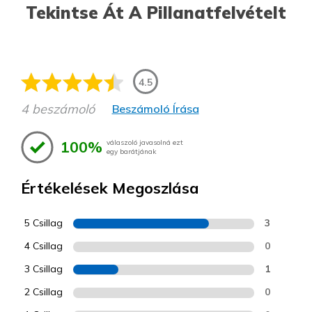
Tekintse Át A Pillanatfelvételt
4.5
4 beszámoló
Beszámoló Írása
100%
válaszoló javasolná ezt
egy barátjának
Értékelések Megoszlása
5 Csillag
3
4 Csillag
0
3 Csillag
1
2 Csillag
0