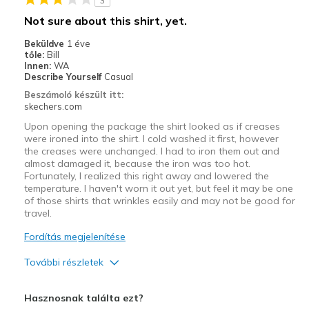
3
Going Out
Not sure about this shirt, yet.
Width
Feels true to width
Beküldve
1 éve
tőle:
Bill
Sizing
Feels true to size
Innen:
WA
View On Shoes
Shoes are for Wearing
Describe Yourself
Casual
Beszámoló készült itt:
skechers.com
Upon opening the package the shirt looked as if creases
were ironed into the shirt. I cold washed it first, however
the creases were unchanged. I had to iron them out and
almost damaged it, because the iron was too hot.
Fortunately, I realized this right away and lowered the
temperature. I haven't worn it out yet, but feel it may be one
of those shirts that wrinkles easily and may not be good for
travel.
Fordítás megjelenítése
További részletek
Profi
Hasznosnak találta ezt?
Breathe Well