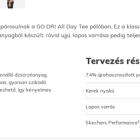
 párosulnak a GO DRI All Day Tee pólóban. Ez a klas
agból készült, rövid ujjú, lapos varrása pedig teljes
Tervezés rés
enálló dzsörzéanyag,
74% újrahasznosított p
mas, gyorsan száradó
emezhető, így kényelmes
Kerek nyakú
Lapos varrás
Skechers Performance