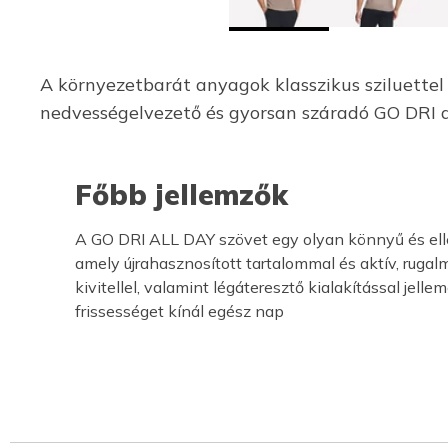
A környezetbarát anyagok klasszikus sziluettel
nedvességelvezető és gyorsan száradó GO DRI any
Főbb jellemzők
A GO DRI ALL DAY szövet egy olyan könnyű és ell
amely újrahasznosított tartalommal és aktív, rugal
kivitellel, valamint légáteresztő kialakítással jell
frissességet kínál egész nap