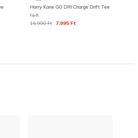
ee
Harry Kane GO DRI Charge Drift Tee
GO DR
Férfi
Férfi
t csökkent:
Az ár a következőhöz képest csökkent:
15.990 Ft
címzett:
7.995 Ft
12.59