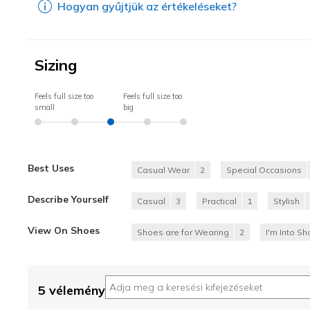
Hogyan gyűjtjük az értékeléseket?
Sizing
Feels full size too
Feels full size too
small
big
Best Uses
Casual Wear
2
Special Occasions
Describe Yourself
Casual
3
Practical
1
Stylish
View On Shoes
Shoes are for Wearing
2
I'm Into S
5 vélemény