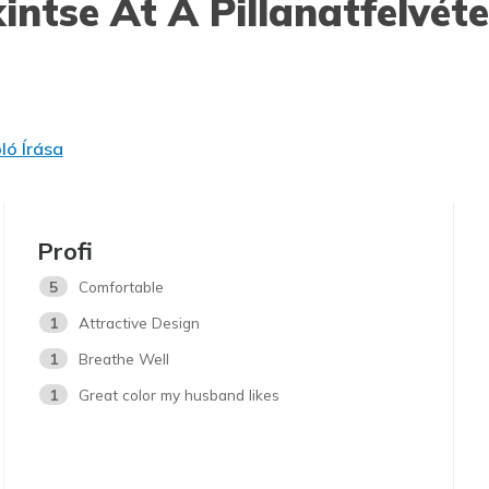
intse Át A Pillanatfelvéte
ó Írása
Profi
5
Comfortable
1
Attractive Design
1
Breathe Well
1
Great color my husband likes