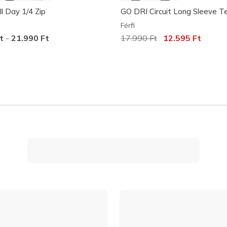
l Day 1/4 Zip
GO DRI Circuit Long Sleeve T
Férfi
Ft
-
21.990 Ft
Az ár a következőhöz képes
17.990 Ft
címzett:
12.595 Ft