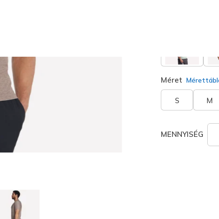
kiválaszt
Méret
Mérettábl
S
M
MENNYISÉG