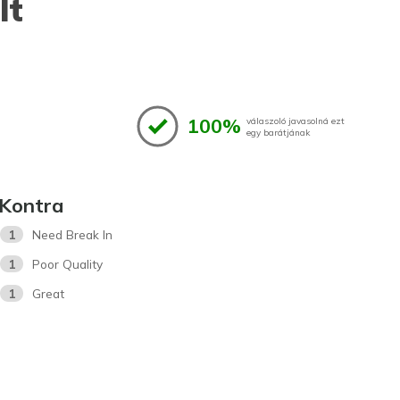
lt
100%
válaszoló javasolná ezt
egy barátjának
Kontra
1
Need Break In
1
Poor Quality
1
Great