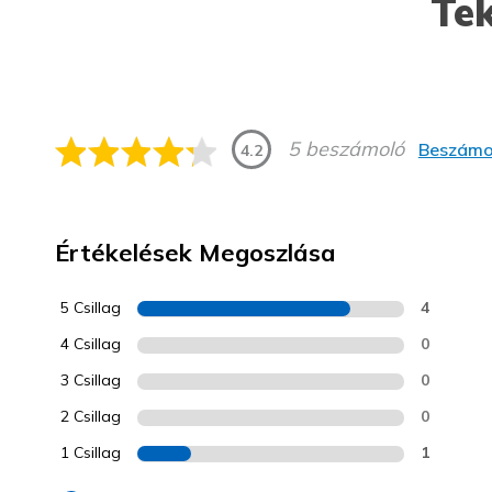
Tek
5 beszámoló
Beszámol
4.2
Értékelések Megoszlása
5 Csillag
4
4 Csillag
0
3 Csillag
0
2 Csillag
0
1 Csillag
1