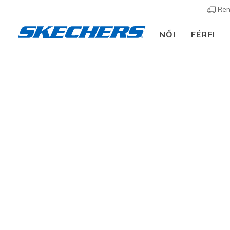
Ren
NŐI
FÉRFI
Ruházat
Férfi
Felsők