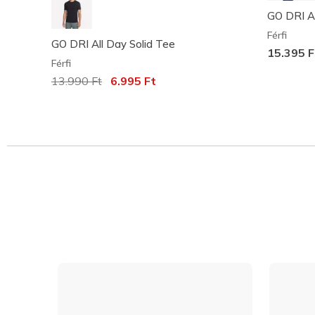
GO DRI Al
Férfi
GO DRI All Day Solid Tee
15.395 
Férfi
Az ár a következőhöz képest csökkent:
13.990 Ft
címzett:
6.995 Ft