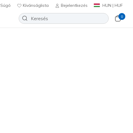
Súgó
Kívánságlista
Bejelentkezés
HUN | HUF
0
l Day Tee
Hozzáadás a kívánságlistához
 beszámoló
lértékelés
Ft
beleértve a következőket: Áfa
(#
TS107
SAND
)