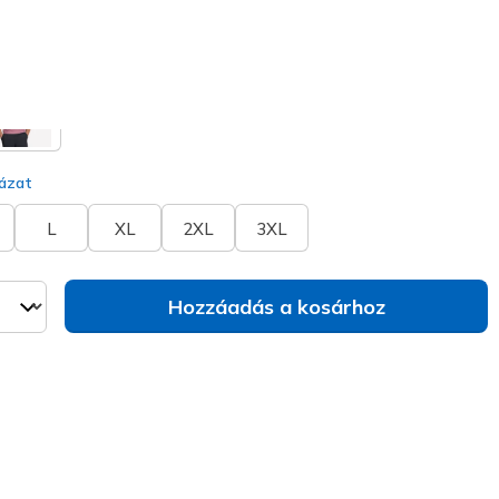
va
ázat
L
XL
2XL
3XL
Hozzáadás a kosárhoz