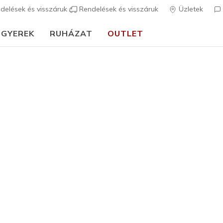
delések és visszáruk
Rendelések és visszáruk
Üzletek
GYEREK
RUHÁZAT
OUTLET
🎒 Útmutató az iskolakezdéshez:
VÁSÁROLJ MOST
Férfi
GO DRI Al
5
5 az 5-ből ügyfé
13.990 
Szín
Homokszín