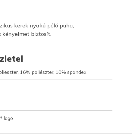
szikus kerek nyakú póló puha,
 kényelmet biztosít.
zletei
oliészter, 16% poliészter, 10% spandex
™ logó