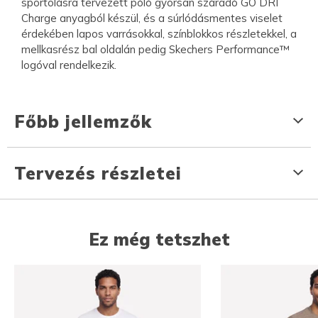
sportolásra tervezett póló gyorsan száradó GO DRI
Charge anyagból készül, és a súrlódásmentes viselet
érdekében lapos varrásokkal, színblokkos részletekkel, a
mellkasrész bal oldalán pedig Skechers Performance™
logóval rendelkezik.
Főbb jellemzők
Tervezés részletei
Ez még tetszhet