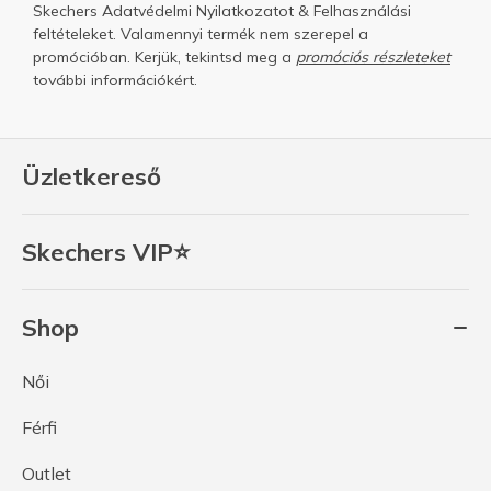
Skechers
Adatvédelmi Nyilatkozatot
&
Felhasználási
feltételeket.
Valamennyi termék nem szerepel a
promócióban. Kerjük, tekintsd meg a
promóciós részleteket
további információkért.
Üzletkereső
Skechers VIP⭐
Shop
Női
Férfi
Outlet