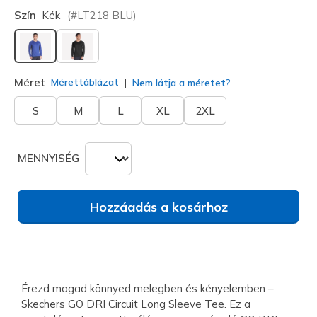
Szín
Kék
(#
LT218
BLU
)
kiválasztva
Méret
Mérettáblázat
Nem látja a méretet?
S
M
L
XL
2XL
MENNYISÉG
Hozzáadás a kosárhoz
Érezd magad könnyed melegben és kényelemben –
Skechers GO DRI Circuit Long Sleeve Tee. Ez a