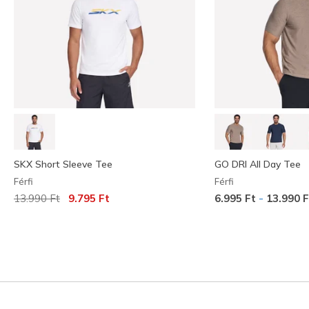
SKX Short Sleeve Tee
GO DRI All Day Tee
Férfi
Férfi
Az ár a következőhöz képest csökkent:
címzett:
-
13.990 Ft
9.795 Ft
6.995 Ft
13.990 F