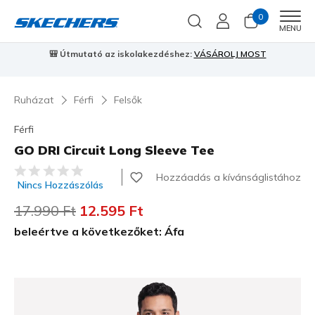
0
Men
MENU
🎒 Útmutató az iskolakezdéshez:
VÁSÁROLJ MOST
⭐
S
Ruházat
Férfi
Felsők
Férfi
GO DRI Circuit Long Sleeve Tee
3,6 az 5-ből ügyfélértékelés
Hozzáadás a kívánságlistához
Nincs Hozzászólás
Az ár a következőhöz képest csökkent:
17.990 Ft
címzett:
12.595 Ft
beleértve a következőket: Áfa