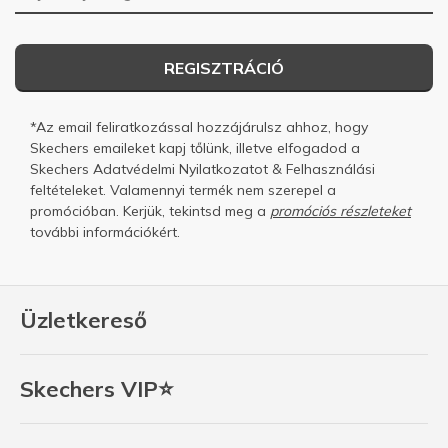
REGISZTRÁCIÓ
*Az email feliratkozással hozzájárulsz ahhoz, hogy
Skechers emaileket kapj tőlünk, illetve elfogadod a
Skechers
Adatvédelmi Nyilatkozatot
&
Felhasználási
feltételeket.
Valamennyi termék nem szerepel a
promócióban. Kerjük, tekintsd meg a
promóciós részleteket
további információkért.
Üzletkereső
Skechers VIP⭐