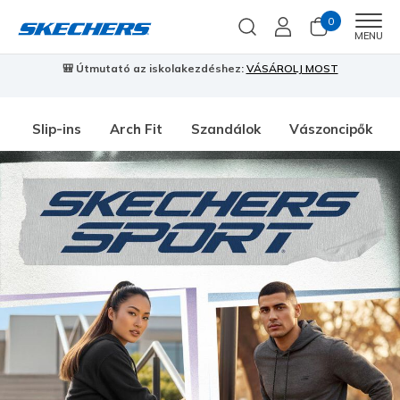
0
Men
MENU
🎒 Útmutató az iskolakezdéshez:
VÁSÁROLJ MOST
⭐
S
Slip-ins
Arch Fit
Szandálok
Vászoncipők