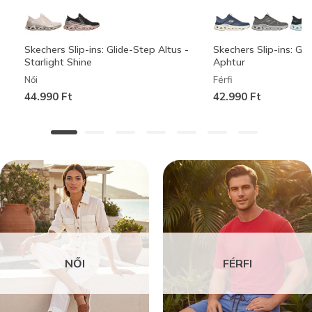
Skechers Slip-ins: Glide-Step Altus -
Skechers Slip-ins: Gli
Starlight Shine
Aphtur
Női
Férfi
44.990 Ft
42.990 Ft
NŐI
FÉRFI