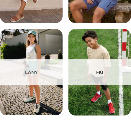
LÁNY
FIÚ