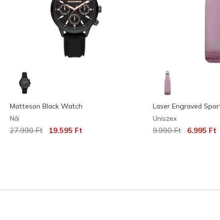
Matteson Black Watch
Laser Engraved Spor
Női
Uniszex
Az ár a következőhöz képest csökkent:
címzett:
Az ár a következőh
címzett:
27.990 Ft
19.595 Ft
9.990 Ft
6.995 Ft