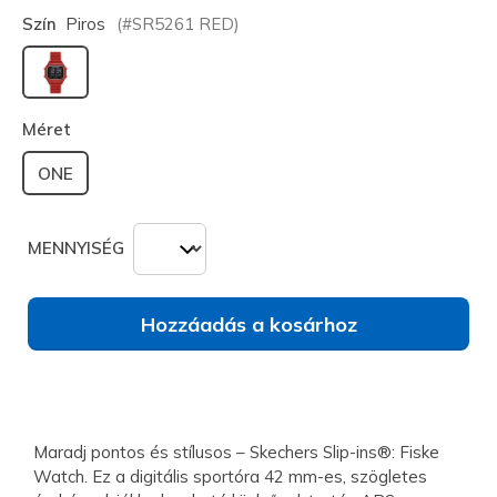
Szín
Piros
(#
SR5261
RED
)
kiválasztva
Méret
ONE
MENNYISÉG
Hozzáadás a kosárhoz
Maradj pontos és stílusos – Skechers Slip-ins®: Fiske
Watch. Ez a digitális sportóra 42 mm-es, szögletes