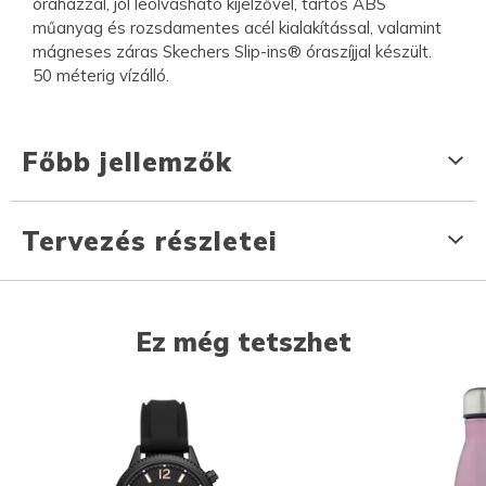
óraházzal, jól leolvasható kijelzővel, tartós ABS
műanyag és rozsdamentes acél kialakítással, valamint
mágneses záras Skechers Slip-ins® óraszíjjal készült.
50 méterig vízálló.
Főbb jellemzők
Tervezés részletei
Ez még tetszhet