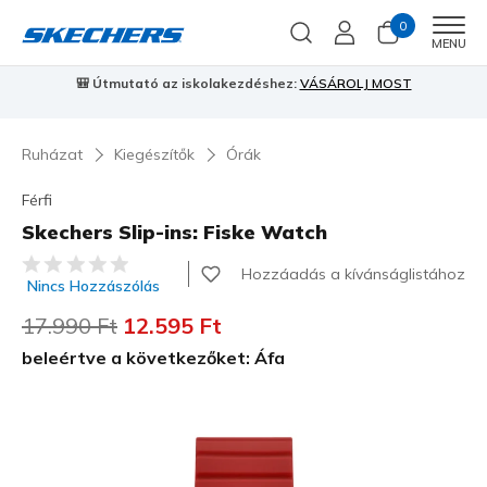
0
Men
MENU
 MOST
⭐
Skechers VIP:
45 napos visszaküldés tagoknak
Csatlakozz
Ruházat
Kiegészítők
Órák
Férfi
Skechers Slip-ins: Fiske Watch
5 az 5-ből ügyfélértékelés
Hozzáadás a kívánságlistához
Nincs Hozzászólás
Az ár a következőhöz képest csökkent:
17.990 Ft
címzett:
12.595 Ft
beleértve a következőket: Áfa