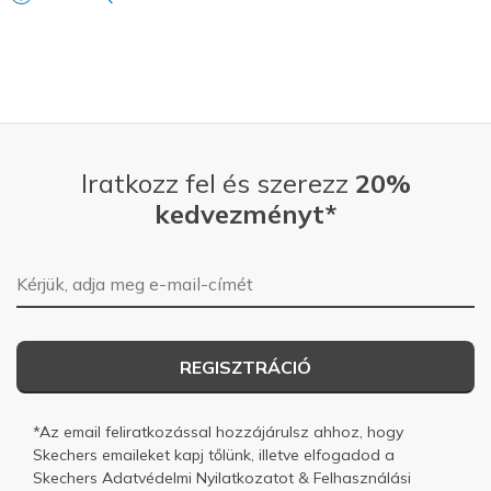
Iratkozz fel és szerezz
20%
kedvezményt*
E-mail-cím
REGISZTRÁCIÓ
*Az email feliratkozással hozzájárulsz ahhoz, hogy
Skechers emaileket kapj tőlünk, illetve elfogadod a
Skechers
Adatvédelmi Nyilatkozatot
&
Felhasználási