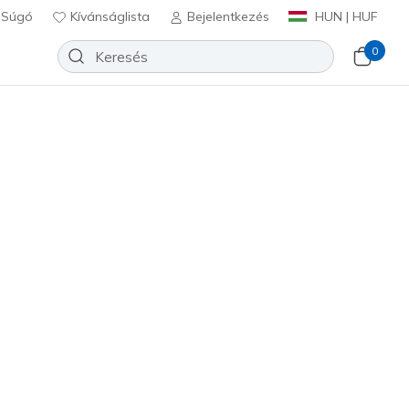
Súgó
Kívánságlista
Bejelentkezés
HUN | HUF
0
ote Bag
Hozzáadás a kívánságlistához
 beszámoló
félértékelés
Ft
beleértve a következőket: Áfa
zsaszín
(#
SKCHD860
LPK
)