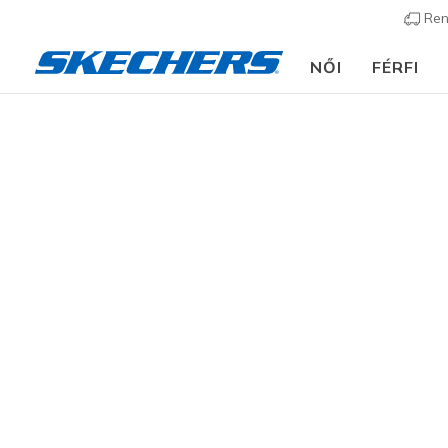
Ren
NŐI
FÉRFI
Ruházat
Kiegészítők
Táskák