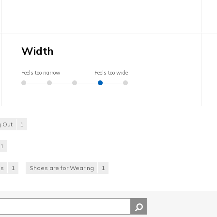
Width
Feels too narrow
Feels too wide
 Out
1
1
es
1
Shoes are for Wearing
1