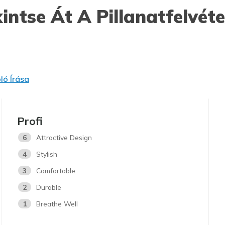
intse Át A Pillanatfelvéte
ó Írása
Profi
6
Attractive Design
4
Stylish
3
Comfortable
2
Durable
1
Breathe Well