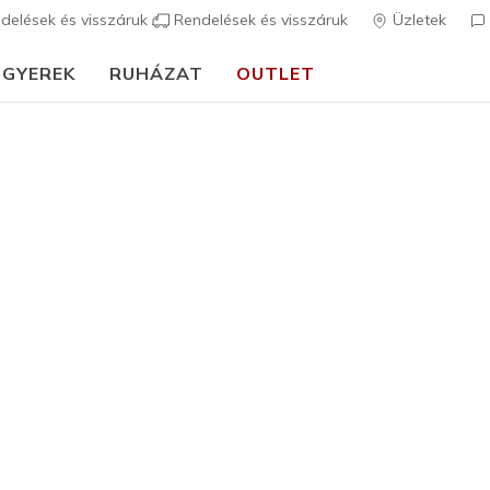
delések és visszáruk
Rendelések és visszáruk
Üzletek
GYEREK
RUHÁZAT
OUTLET
⭐
Skechers VIP:
45 napos visszaküldés tagoknak
Csatlakozz most
⭐
Uniszex
Quilted T
7
3,7 az 5-ből ügy
19.990 
Szín
Világos Ró