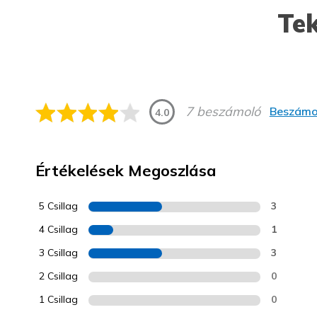
Tek
7 beszámoló
Beszámol
4.0
Értékelések Megoszlása
5 Csillag
3
4 Csillag
1
3 Csillag
3
2 Csillag
0
1 Csillag
0