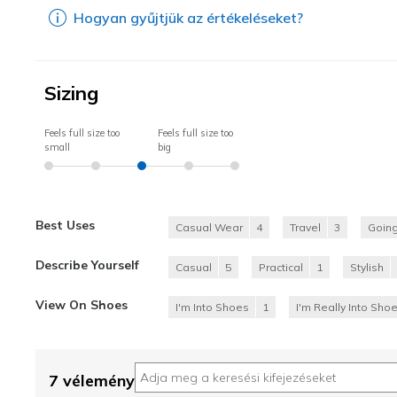
Hogyan gyűjtjük az értékeléseket?
Sizing
Feels full size too
Feels full size too
small
big
Best Uses
Casual Wear
4
Travel
3
Going
Describe Yourself
Casual
5
Practical
1
Stylish
View On Shoes
I'm Into Shoes
1
I'm Really Into Sho
7 vélemény