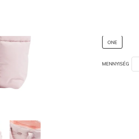
kiválaszt
Méret
ONE
MENNYISÉG