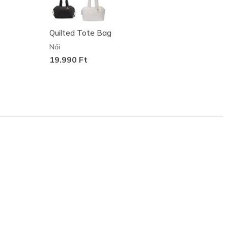
Quilted Tote Bag
Relaxe
Női
Női
19.990 Ft
33.49