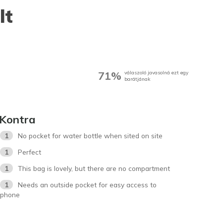
lt
71%
válaszoló javasolná ezt egy
barátjának
Kontra
1
No pocket for water bottle when sited on site
1
Perfect
1
This bag is lovely, but there are no compartment
1
Needs an outside pocket for easy access to
phone