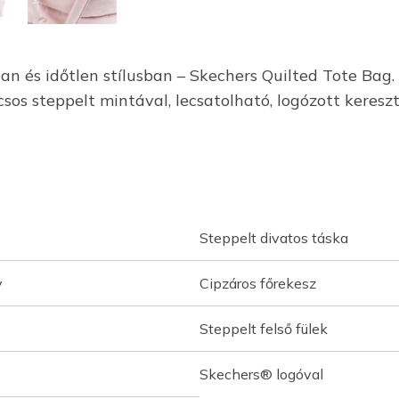
n és időtlen stílusban – Skechers Quilted Tote Bag. 
os steppelt mintával, lecsatolható, logózott kereszt
Steppelt divatos táska
y
Cipzáros főrekesz
Steppelt felső fülek
Skechers® logóval