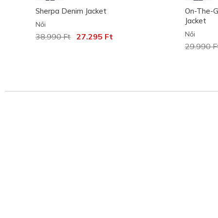
Sherpa Denim Jacket
On-The-GO
Jacket
Női
Női
Az ár a következőhöz képest csökkent:
38.990 Ft
címzett:
27.295 Ft
Az ár a 
29.990 F