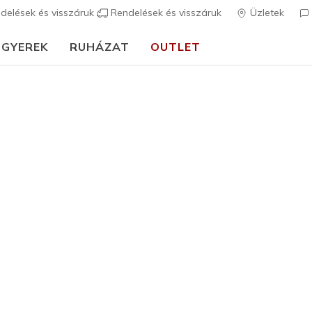
delések és visszáruk
Rendelések és visszáruk
Üzletek
GYEREK
RUHÁZAT
OUTLET
⭐
Skechers VIP:
45 napos visszaküldés tagoknak
Csatlakozz 
Női
Skech-Sh
1
3,5 az 5-ből ügy
21.990 
Szín
Szürkésbar