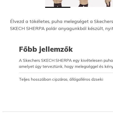
Élvezd a tökéletes, puha melegséget a Skechers 
SKECH SHERPA polár anyagunkból készült, nyito
Főbb jellemzők
A Skechers SKECH SHERPA egy kivételesen puha, 
amelyet úgy terveztünk, hogy melegséggel és kény
Teljes hosszában cipzáras, állógalléros dzseki