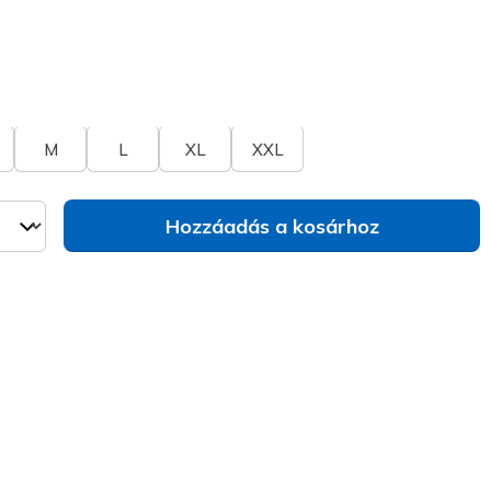
va
ázat
Nem látja a méretet?
M
L
XL
XXL
Hozzáadás a kosárhoz