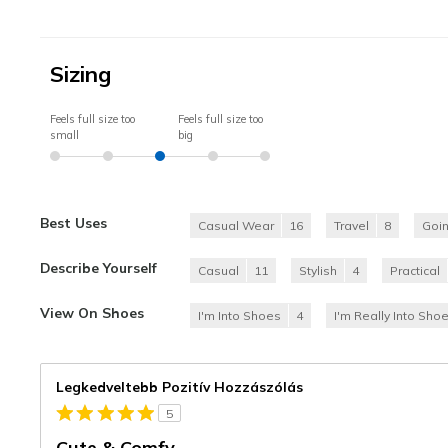
Sizing
Feels full size too
Feels full size too
small
big
Best Uses
Casual Wear
16
Travel
8
Goi
Describe Yourself
Casual
11
Stylish
4
Practical
View On Shoes
I'm Into Shoes
4
I'm Really Into Sho
Legkedveltebb Pozitív Hozzászólás
5
Cute & Comfy