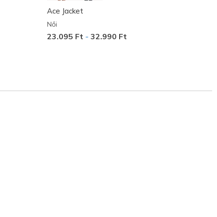
Ace Jacket
GO SN
Női
Női
23.095 Ft
-
32.990 Ft
12.45