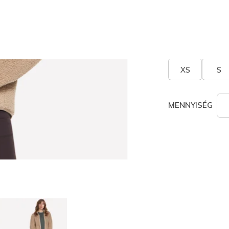
kiválaszt
Méret
Mérettábl
XS
S
MENNYISÉG