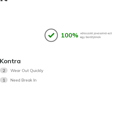
100%
válaszoló javasolná ezt
egy barátjának
Kontra
2
Wear Out Quickly
1
Need Break In