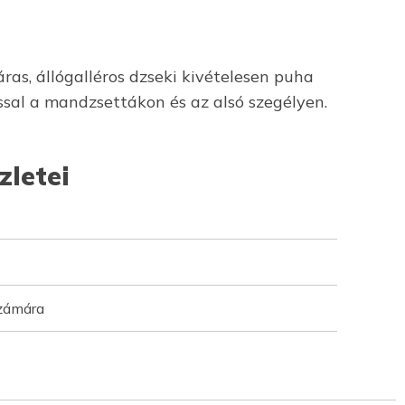
ras, állógalléros dzseki kivételesen puha
sal a mandzsettákon és az alsó szegélyen.
zletei
számára