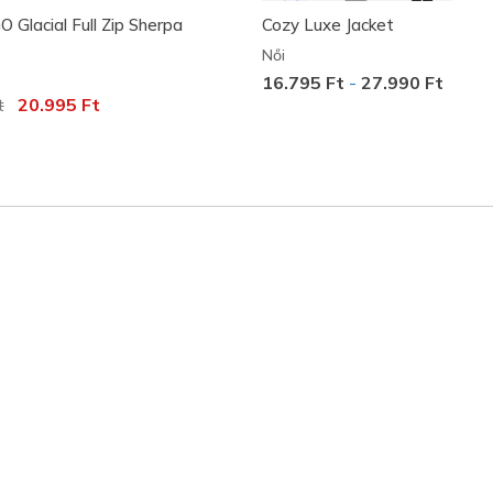
 Glacial Full Zip Sherpa
Cozy Luxe Jacket
Női
16.795 Ft
-
27.990 Ft
következőhöz képest csökkent:
t
címzett:
20.995 Ft