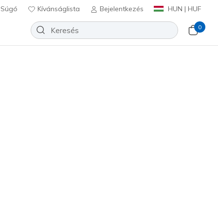
Súgó
Kívánságlista
Bejelentkezés
HUN | HUF
0
most
⭐
erpa Jacket
Hozzáadás a kívánságlistához
7 beszámoló
félértékelés
Ft
beleértve a következőket: Áfa
na / Barna
(#
JA218
TPBR
)