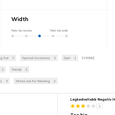
Width
Feels too narrow
Feels too wide
[+
több
]
ng Out
7
Special Occasions
3
Gym
1
1
Trendy
1
es
3
Shoes are for Wearing
2
Kontra
Legkedveltebb Negatív 
3
Too big