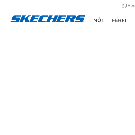
Ren
NŐI
FÉRFI
Ruházat
Női
Dzsekik & Kabátok