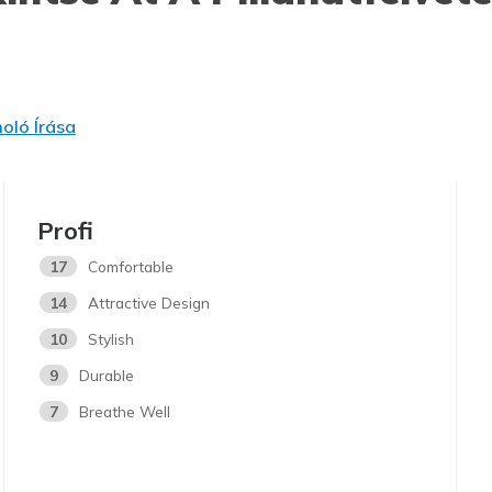
oló Írása
Profi
17
Comfortable
14
Attractive Design
10
Stylish
9
Durable
7
Breathe Well