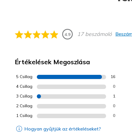
17 beszámoló
Beszám
4.9
Értékelések Megoszlása
5 Csillag
16
4 Csillag
0
3 Csillag
1
2 Csillag
0
1 Csillag
0
Hogyan gyűjtjük az értékeléseket?