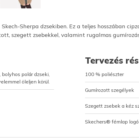
Skech-Sherpa dzsekiben. Ez a teljes hosszában cipzá
tt, szegett zsebekkel, valamint rugalmas gumírozás
Tervezés rés
bolyhos polár dzseki,
100 % poliészter
elemmel öleljen körül.
Gumírozott szegélyek
Szegett zsebek a kéz 
Skechers® fémlap logó