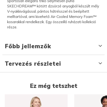
sportosan elegáns trikó selymesen puha
SKECHDREAM™ kötött dzsörzé anyagból készült mély
V-nyakkivágással, pántos hátrésszel és beépített
melltartóval, ami kivehető Air-Cooled Memory Foam™
kosarakkal rendelkezik. Egy összeillő ruházati kollekció
része.
Főbb jellemzők
Tervezés részletei
Ez még tetszhet