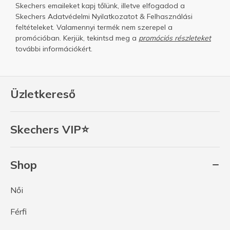
Skechers emaileket kapj tőlünk, illetve elfogadod a
Skechers
Adatvédelmi Nyilatkozatot
&
Felhasználási
feltételeket.
Valamennyi termék nem szerepel a
promócióban. Kerjük, tekintsd meg a
promóciós részleteket
további információkért.
Üzletkereső
Skechers VIP⭐
Shop
Női
Férfi