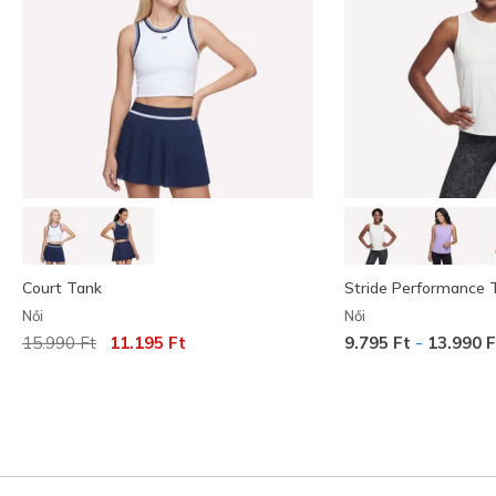
Court Tank
Stride Performance 
Női
Női
Az ár a következőhöz képest csökkent:
címzett:
-
15.990 Ft
11.195 Ft
9.795 Ft
13.990 F