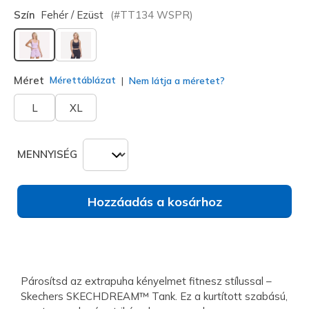
Szín
Fehér / Ezüst
(#
TT134
WSPR
)
kiválasztva
Méret
Mérettáblázat
Nem látja a méretet?
L
XL
MENNYISÉG
Hozzáadás a kosárhoz
Párosítsd az extrapuha kényelmet fitnesz stílussal –
Skechers SKECHDREAM™ Tank. Ez a kurtított szabású,