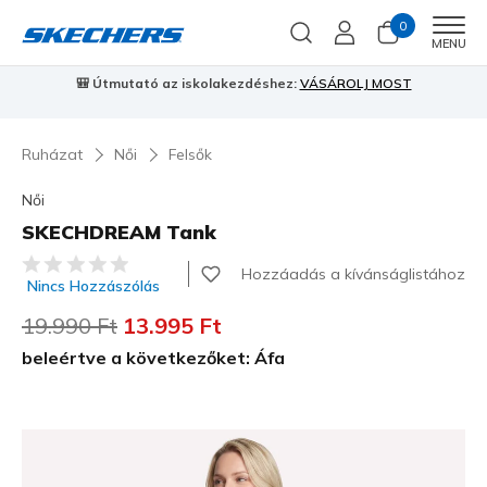
0
Men
MENU
🎒 Útmutató az iskolakezdéshez:
VÁSÁROLJ MOST
⭐
S
Ruházat
Női
Felsők
Női
SKECHDREAM Tank
5 az 5-ből ügyfélértékelés
Hozzáadás a kívánságlistához
Nincs Hozzászólás
Az ár a következőhöz képest csökkent:
19.990 Ft
címzett:
13.995 Ft
beleértve a következőket: Áfa