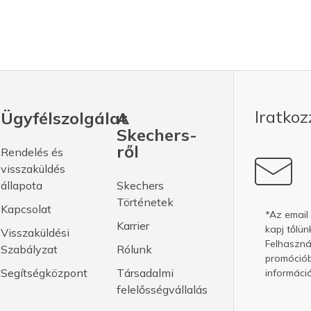
Iratkoz
Ügyfélszolgálat
A
Skechers-
ről
Rendelés és
visszaküldés
állapota
Skechers
Történetek
Kapcsolat
*Az email
Karrier
kapj tőlün
Visszaküldési
Felhasznál
Szabályzat
Rólunk
promóciób
Segítségközpont
Társadalmi
információ
felelősségvállalás