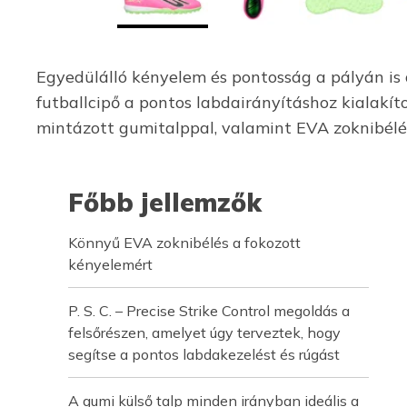
Egyedülálló kényelem és pontosság a pályán is
futballcipő a pontos labdairányításhoz kialakít
mintázott gumitalppal, valamint EVA zoknibélé
Főbb jellemzők
Könnyű EVA zoknibélés a fokozott
kényelemért
P. S. C. – Precise Strike Control megoldás a
felsőrészen, amelyet úgy terveztek, hogy
segítse a pontos labdakezelést és rúgást
A gumi külső talp minden irányban ideális a