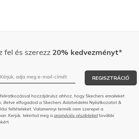
z fel és szerezz
20% kedvezményt*
E-mail-cím
REGISZTRÁCIÓ
 feliratkozással hozzájárulsz ahhoz, hogy Skechers emaileket
k, illetve elfogadod a Skechers
Adatvédelmi Nyilatkozatot
&
ási feltételeket.
Valamennyi termék nem szerepel a
an. Kerjük, tekintsd meg a
promóciós részleteket
további
kért.