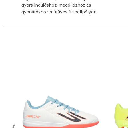
gyors induláshoz, megálláshoz és
gyorsításhoz műfüves futballpályán.