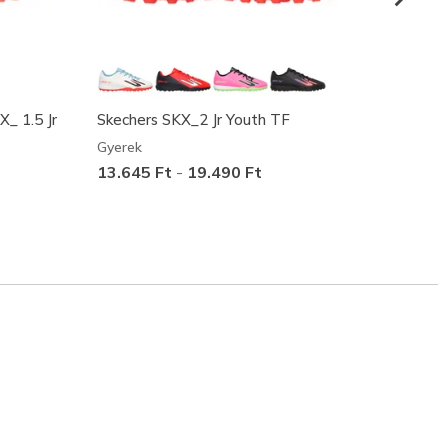
X_ 1.5 Jr
Skechers SKX_2 Jr Youth TF
Skeche
Gyerek
Gyerek
13.645 Ft
-
19.490 Ft
13.99
t csökkent: