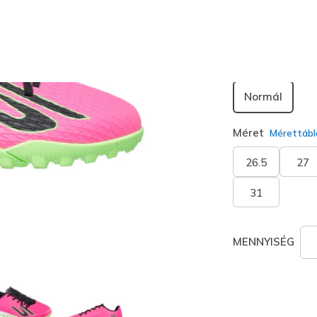
Szélesség
Normál
Méret
Mérettábl
26.5
27
31
MENNYISÉG