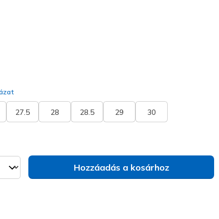
kiválasztva
ázat
27.5
28
28.5
29
30
Hozzáadás a kosárhoz