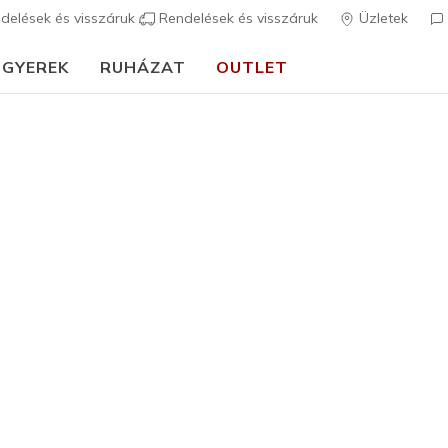
delések és visszáruk
Rendelések és visszáruk
Üzletek
GYEREK
RUHÁZAT
OUTLET
🎒 Útmutató az iskolakezdéshez:
VÁSÁROLJ MOST
Gyerek
Skechers 
N
5 az 5-ből ügyfé
Az ár a 
19.490 F
Szín
Rózsaszín 