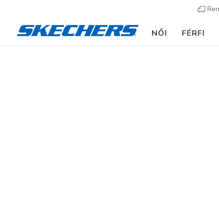
Ren
NŐI
FÉRFI
Gyerek
Fiú
Cipők