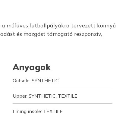
z a műfüves futballpályákra tervezett könnyű
tapadást és mozgást támogató reszponzív,
Anyagok
Outsole: SYNTHETIC
Upper: SYNTHETIC, TEXTILE
Lining insole: TEXTILE