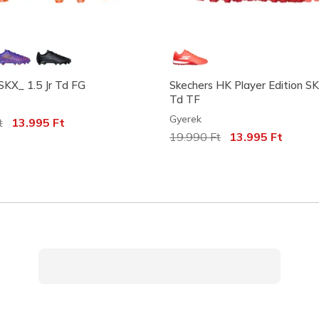
SKX_ 1.5 Jr Td FG
Skechers HK Player Edition SK
Td TF
Gyerek
következőhöz képest csökkent:
t
címzett:
13.995 Ft
Az ár a következőhöz képes
19.990 Ft
címzett:
13.995 Ft