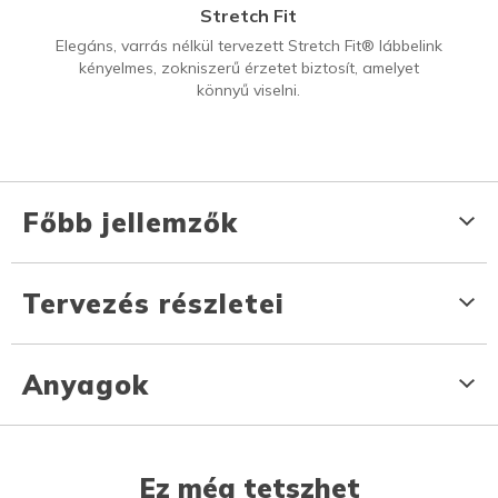
Stretch Fit
Elegáns, varrás nélkül tervezett Stretch Fit® lábbelink
kényelmes, zokniszerű érzetet biztosít, amelyet
könnyű viselni.
Főbb jellemzők
Tervezés részletei
Anyagok
Ez még tetszhet