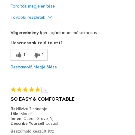
Fordítás megjelenítése
További részletek
Profi
Végeredmény
Igen, ajánlanám másoknak is
Attractive Design
Hasznosnak találta ezt?
Breathe Well
1
1
Comfortable
Beszámoló Megjelölése
Stylish
Kontra
5
The inside heel tends to wear out too soon
SO EASY & COMFORTABLE
Legjobb használat
Beküldve
7 hónapja
tőle:
Mark F
Casual Wear
Innen:
Ocean Grove, NJ
Describe Yourself
Casual
Width
Feels true to width
Beszámoló készült itt: