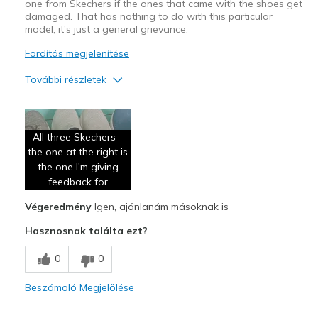
one from Skechers if the ones that came with the shoes get
damaged. That has nothing to do with this particular
model; it's just a general grievance.
Fordítás megjelenítése
További részletek
Profi
Attractive Design
All three Skechers -
the one at the right is
Breathe Well
the one I'm giving
Comfortable
feedback for
Végeredmény
Igen, ajánlanám másoknak is
Durable
Hasznosnak találta ezt?
Stylish
0
0
Kontra
No insole replacement when it's eventually torn
Beszámoló Megjelölése
Legjobb használat