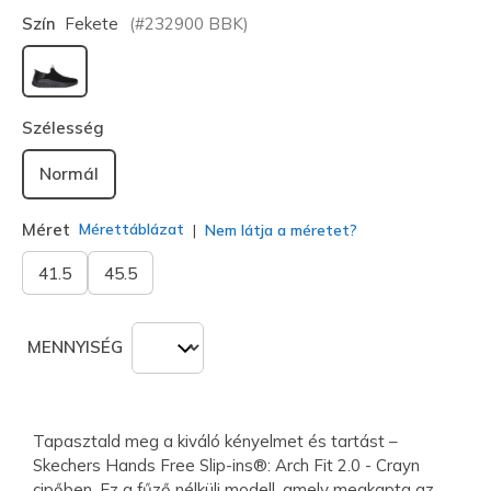
Szín
Fekete
(#
232900
BBK
)
kiválasztva
Szélesség
Normál
Méret
Mérettáblázat
Nem látja a méretet?
41.5
45.5
MENNYISÉG
Tapasztald meg a kiváló kényelmet és tartást –
Skechers Hands Free Slip-ins®: Arch Fit 2.0 - Crayn
cipőben. Ez a fűző nélküli modell, amely megkapta az