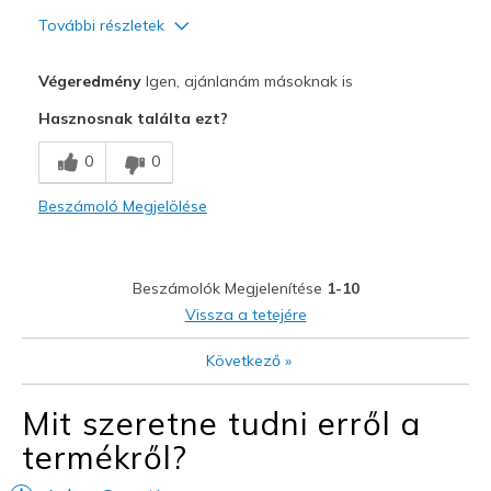
További részletek
Profi
Végeredmény
Igen, ajánlanám másoknak is
Comfortable
Hasznosnak találta ezt?
Kontra
0
0
Not too stylish
Beszámoló Megjelölése
Legjobb használat
Casual Wear
Beszámolók Megjelenítése
1-10
when you need a dark shoe but want comfort
Vissza a tetejére
Width
Feels true to width
Következő
»
Sizing
Feels true to size
Mit szeretne tudni erről a
termékről?