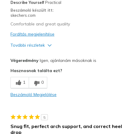
View On Shoes
Shoes are for Wearing
Describe Yourself
Practical
Beszámoló készült itt:
skechers.com
Comfortable and great quality
Fordítás megjelenítése
További részletek
Profi
Végeredmény
Igen, ajánlanám másoknak is
Attractive Design
Hasznosnak találta ezt?
Comfortable
1
0
Durable
Beszámoló Megjelölése
Stylish
Legjobb használat
5
Casual Wear
Snug fit, perfect arch support, and correct heel
drop
Going Out