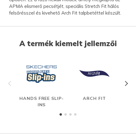
APMA elismerő pecsétjét, speciális Stretch Fit hálós
felsőrésszel és kivehető Arch Fit talpbetéttel készült.
A termék kiemelt jellemzői
HANDS FREE SLIP-
ARCH FIT
S
INS