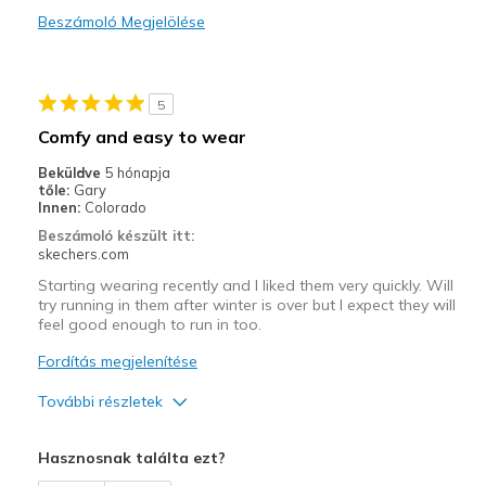
Beszámoló Megjelölése
Durable
Stylish
5
Legjobb használat
Comfy and easy to wear
Casual Wear
Beküldve
5 hónapja
tőle:
Gary
Travel
Innen:
Colorado
Beszámoló készült itt:
Width
Feels true to width
skechers.com
Sizing
Feels true to size
Starting wearing recently and I liked them very quickly. Will
View On Shoes
Shoes are for Wearing
try running in them after winter is over but I expect they will
feel good enough to run in too.
Fordítás megjelenítése
További részletek
Width
Feels true to width
Hasznosnak találta ezt?
Sizing
Feels true to size