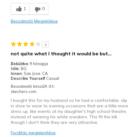
Legjobb használat
1
0
Casual Wear
Beszámoló Megjelölése
Width
Feels true to width
View On Shoes
Shoes are for Wearing
4
not quite what I thought it would be but...
Beküldve
9 hónapja
tőle:
BG
Innen:
San Jose, CA
Describe Yourself
Casual
Beszámoló készült itt:
skechers.com
I bought this for my husband so he had a comfortable, slip
in shoe to wear to evening occasions that are a little more
dress up, like events at my daughter's high school theatre,
instead of wearing his white sneakers. This fit the bill,
though I don't think they are very attractive.
Fordítás megjelenítése