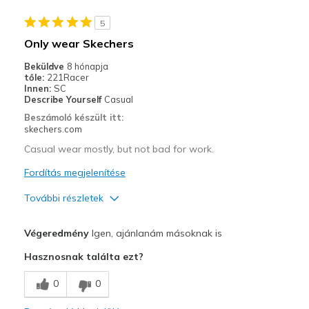
Casual Wear
5
Only wear Skechers
Daily walk
Beküldve
8 hónapja
Going Out
tőle:
221Racer
Innen:
SC
Special Occasions
Describe Yourself
Casual
Beszámoló készült itt:
Travel
skechers.com
Casual wear mostly, but not bad for work.
Width
Feels true to width
Sizing
Feels true to size
Fordítás megjelenítése
View On Shoes
I'm Into Shoes
További részletek
Profi
Végeredmény
Igen, ajánlanám másoknak is
Attractive Design
Hasznosnak találta ezt?
Comfortable
0
0
Stylish