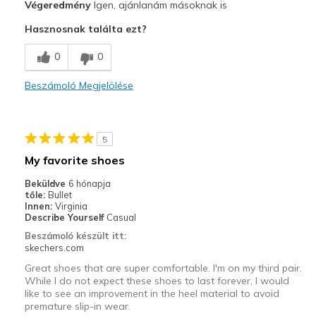
Végeredmény
Igen, ajánlanám másoknak is
Attractive Design
Hasznosnak találta ezt?
Breathe Well
0
0
Comfortable
Beszámoló Megjelölése
Durable
Stylish
5
Legjobb használat
My favorite shoes
Casual Wear
Beküldve
6 hónapja
tőle:
Bullet
Going Out
Innen:
Virginia
Describe Yourself
Casual
Travel
Beszámoló készült itt:
skechers.com
Width
Feels true to width
Great shoes that are super comfortable. I'm on my third pair.
Sizing
Feels true to size
While I do not expect these shoes to last forever, I would
like to see an improvement in the heel material to avoid
View On Shoes
Shoes are for Wearing
premature slip-in wear.