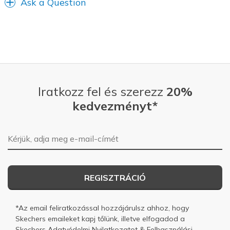
Ask a Question
Iratkozz fel és szerezz
20%
kedvezményt*
E-mail-cím
REGISZTRÁCIÓ
*Az email feliratkozással hozzájárulsz ahhoz, hogy
Skechers emaileket kapj tőlünk, illetve elfogadod a
Skechers
Adatvédelmi Nyilatkozatot
&
Felhasználási