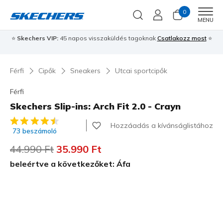
0
Men
MENU
⭐
Skechers VIP:
45 napos visszaküldés tagoknak
Csatlakozz most
⭐
Férfi
Cipők
Sneakers
Utcai sportcipők
Férfi
Skechers Slip-ins: Arch Fit 2.0 - Crayn
3,7 az 5-ből ügyfélértékelés
Hozzáadás a kívánságlistához
73 beszámoló
Az ár a következőhöz képest csökkent:
44.990 Ft
címzett:
35.990 Ft
beleértve a következőket: Áfa