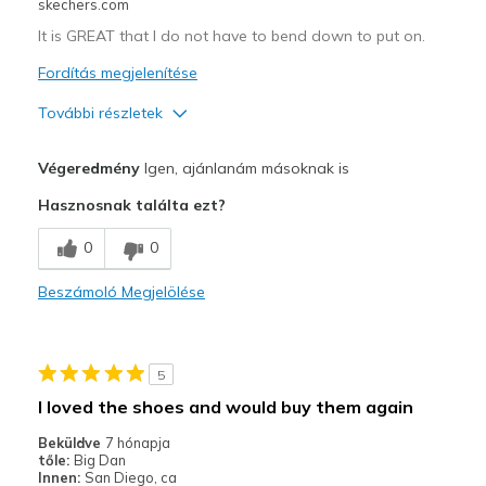
Sizing
Feels true to size
skechers.com
View On Shoes
Shoes are for Wearing
It is GREAT that I do not have to bend down to put on.
Fordítás megjelenítése
További részletek
Profi
Végeredmény
Igen, ajánlanám másoknak is
Attractive Design
Hasznosnak találta ezt?
Comfortable
0
0
Durable
Beszámoló Megjelölése
Legjobb használat
Casual Wear
5
Travel
I loved the shoes and would buy them again
Width
Feels true to width
Beküldve
7 hónapja
tőle:
Big Dan
Sizing
Feels true to size
Innen:
San Diego, ca