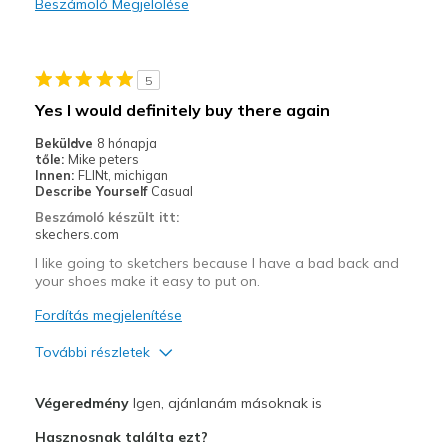
Beszámoló Megjelölése
Legjobb használat
Casual Wear
5
Width
Feels true to width
Yes I would definitely buy there again
Sizing
Feels true to size
Beküldve
8 hónapja
View On Shoes
Shoes are for Wearing
tőle:
Mike peters
Innen:
FLINt, michigan
Describe Yourself
Casual
Beszámoló készült itt:
skechers.com
I like going to sketchers because I have a bad back and
your shoes make it easy to put on.
Fordítás megjelenítése
További részletek
Profi
Végeredmény
Igen, ajánlanám másoknak is
Comfortable
Hasznosnak találta ezt?