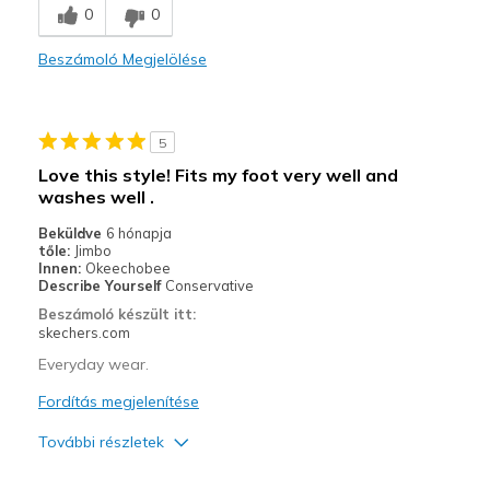
0
0
Beszámoló Megjelölése
5
Love this style! Fits my foot very well and
washes well .
Beküldve
6 hónapja
tőle:
Jimbo
Innen:
Okeechobee
Describe Yourself
Conservative
Beszámoló készült itt:
skechers.com
Everyday wear.
Fordítás megjelenítése
További részletek
Profi