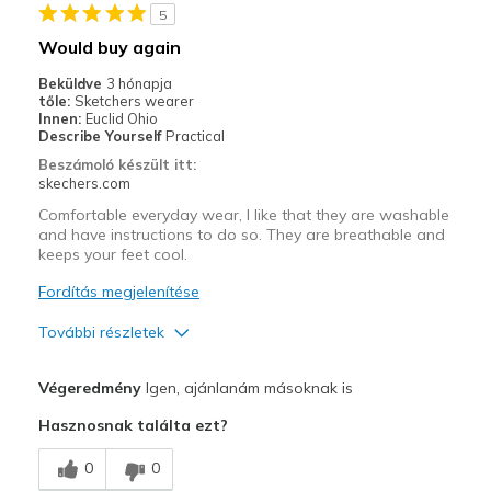
5
Would buy again
Beküldve
3 hónapja
tőle:
Sketchers wearer
Innen:
Euclid Ohio
Describe Yourself
Practical
Beszámoló készült itt:
skechers.com
Comfortable everyday wear, I like that they are washable
and have instructions to do so. They are breathable and
keeps your feet cool.
Fordítás megjelenítése
További részletek
Profi
Végeredmény
Igen, ajánlanám másoknak is
Attractive Design
Hasznosnak találta ezt?
Breathe Well
0
0
Comfortable