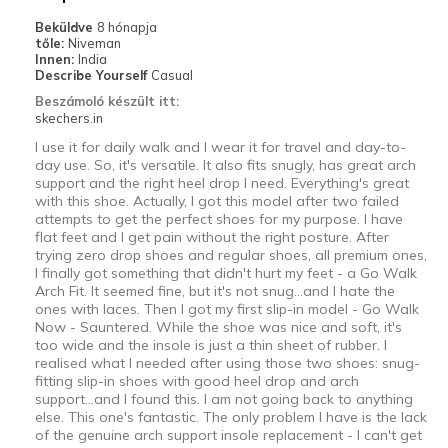
Beküldve
8 hónapja
Travel
tőle:
Niveman
Innen:
India
Width
Describe Yourself
Casual
Feels true to width
Sizing
Feels true to size
Beszámoló készült itt:
skechers.in
View On Shoes
Shoes are for Wearing
I use it for daily walk and I wear it for travel and day-to-
day use. So, it's versatile. It also fits snugly, has great arch
support and the right heel drop I need. Everything's great
with this shoe. Actually, I got this model after two failed
attempts to get the perfect shoes for my purpose. I have
flat feet and I get pain without the right posture. After
trying zero drop shoes and regular shoes, all premium ones,
I finally got something that didn't hurt my feet - a Go Walk
Arch Fit. It seemed fine, but it's not snug...and I hate the
ones with laces. Then I got my first slip-in model - Go Walk
Now - Sauntered. While the shoe was nice and soft, it's
too wide and the insole is just a thin sheet of rubber. I
realised what I needed after using those two shoes: snug-
fitting slip-in shoes with good heel drop and arch
support...and I found this. I am not going back to anything
else. This one's fantastic. The only problem I have is the lack
of the genuine arch support insole replacement - I can't get