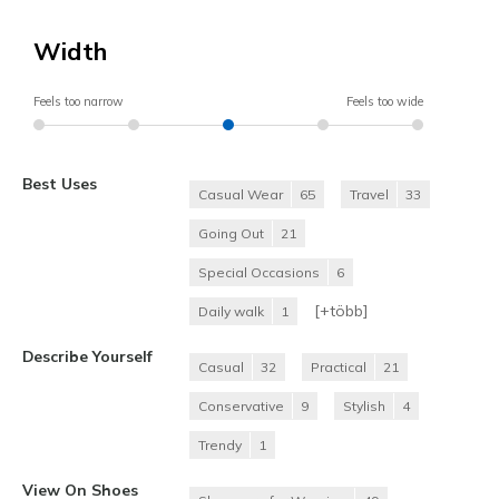
Width
Feels too narrow
Feels too wide
Best Uses
Casual Wear
65
Travel
33
Going Out
21
Special Occasions
6
[+
több
]
Daily walk
1
Describe Yourself
Casual
32
Practical
21
Conservative
9
Stylish
4
Trendy
1
View On Shoes