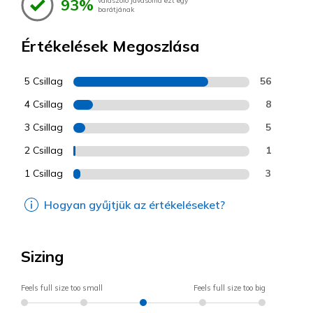
93%
válaszoló javasolná ezt egy
barátjának
Értékelések Megoszlása
5 Csillag
56
4 Csillag
8
3 Csillag
5
2 Csillag
1
1 Csillag
3
Hogyan gyűjtjük az értékeléseket?
Sizing
Feels full size too small
Feels full size too big