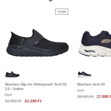
Vízálló
Skechers Slip-ins Waterproof: Arch Fit
Skechers Arch Fit
2.0 - Sultez
Férfi
Férfi
Az ár a következőh
címzett:
38.990 Ft
27.995 
Az ár a következőhöz képest csökkent:
címzett:
52.990 Ft
42.390 Ft