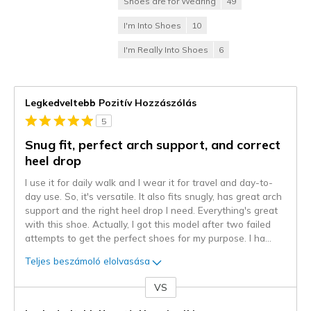
Shoes are for Wearing
49
I'm Into Shoes
10
I'm Really Into Shoes
6
Legkedveltebb Pozitív Hozzászólás
5
Snug fit, perfect arch support, and correct
heel drop
I use it for daily walk and I wear it for travel and day-to-
day use. So, it's versatile. It also fits snugly, has great arch
support and the right heel drop I need. Everything's great
with this shoe. Actually, I got this model after two failed
attempts to get the perfect shoes for my purpose. I ha
...
Teljes beszámoló elolvasása
VS
Kontra