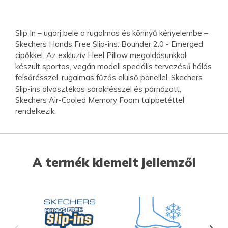
Slip In – ugorj bele a rugalmas és könnyű kényelembe –
Skechers Hands Free Slip-ins: Bounder 2.0 - Emerged
cipőkkel. Az exkluzív Heel Pillow megoldásunkkal
készült sportos, vegán modell speciális tervezésű hálós
felsőrésszel, rugalmas fűzős elülső panellel, Skechers
Slip-ins olvasztékos sarokrésszel és párnázott,
Skechers Air-Cooled Memory Foam talpbetéttel
rendelkezik.
A termék kiemelt jellemzői