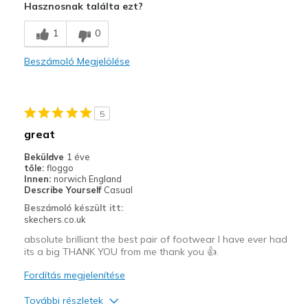
Hasznosnak találta ezt?
View On Shoes
Shoes are for Wearing
1
0
Beszámoló Megjelölése
5
great
Beküldve
1 éve
tőle:
floggo
Innen:
norwich England
Describe Yourself
Casual
Beszámoló készült itt:
skechers.co.uk
absolute brilliant the best pair of footwear I have ever had
its a big THANK YOU from me thank you 👍.
Fordítás megjelenítése
További részletek