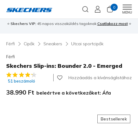
0
Men
MENU
⭐
Skechers VIP:
45 napos visszaküldés tagoknak
Csatlakozz most
⭐
Férfi
Cipők
Sneakers
Utcai sportcipők
Férfi
Skechers Slip-ins: Bounder 2.0 - Emerged
3,2 az 5-ből ügyfélértékelés
Hozzáadás a kívánságlistához
51 beszámoló
38.990 Ft
beleértve a következőket: Áfa
Bestsellerek