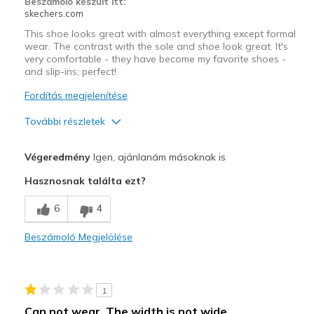
Beszámoló készült itt:
View On Shoes
Shoes are for Wearing
skechers.com
This shoe looks great with almost everything except formal
wear. The contrast with the sole and shoe look great. It's
very comfortable - they have become my favorite shoes -
and slip-ins; perfect!
Fordítás megjelenítése
További részletek
Profi
Végeredmény
Igen, ajánlanám másoknak is
Attractive Design
Hasznosnak találta ezt?
Breathe Well
6
4
Comfortable
Beszámoló Megjelölése
Durable
Stylish
1
Legjobb használat
Can not wear. The width is not wide