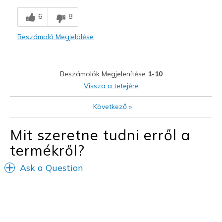
Breathe Well
6
8
Comfortable
Beszámoló Megjelölése
Durable
Stylish
Beszámolók Megjelenítése
1-10
Legjobb használat
Vissza a tetejére
Casual Wear
Következő
»
Width
Feels true to width
Mit szeretne tudni erről a
Sizing
Feels true to size
termékről?
Ask a Question