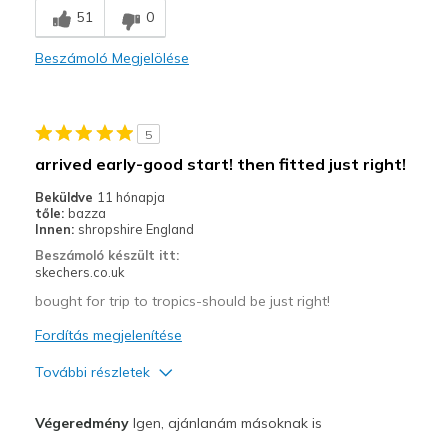
Sizing
Feels true to size
51
0
View On Shoes
Shoes are for Wearing
Beszámoló Megjelölése
5
arrived early-good start! then fitted just right!
Beküldve
11 hónapja
tőle:
bazza
Innen:
shropshire England
Beszámoló készült itt:
skechers.co.uk
bought for trip to tropics-should be just right!
Fordítás megjelenítése
További részletek
Width
Feels true to width
Végeredmény
Igen, ajánlanám másoknak is
Sizing
Feels true to size