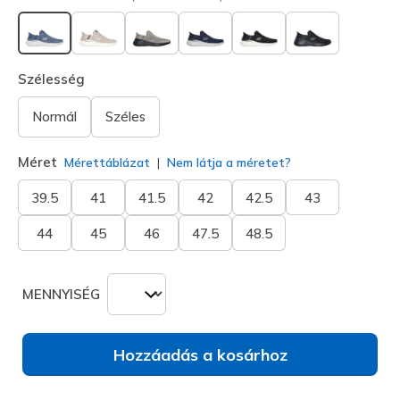
kiválasztva
Szélesség
Normál
Széles
Méret
Mérettáblázat
Nem látja a méretet?
39.5
41
41.5
42
42.5
43
44
45
46
47.5
48.5
MENNYISÉG
Hozzáadás a kosárhoz