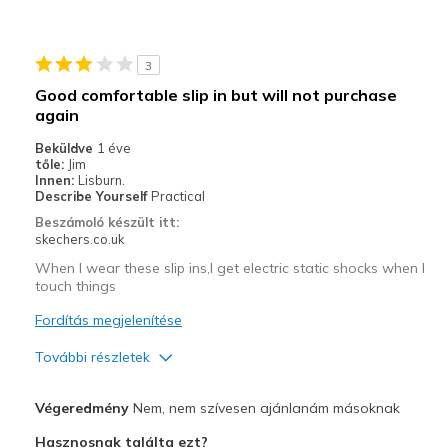
Stylish
Legjobb használat
3
Casual Wear
Good comfortable slip in but will not purchase
again
Width
Feels too narrow
Sizing
Feels half size too big
Beküldve
1 éve
tőle:
Jim
View On Shoes
I'm Really Into Shoes
Innen:
Lisburn.
Describe Yourself
Practical
Beszámoló készült itt:
skechers.co.uk
When I wear these slip ins,I get electric static shocks when I
touch things
Fordítás megjelenítése
További részletek
Profi
Végeredmény
Nem, nem szívesen ajánlanám másoknak
Attractive Design
Hasznosnak találta ezt?