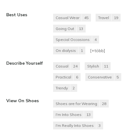
Best Uses
Casual Wear
45
Travel
19
Going Out
13
Special Occasions
4
[+
több
]
On dialysis
1
Describe Yourself
Casual
24
Stylish
11
Practical
6
Conservative
5
Trendy
2
View On Shoes
Shoes are for Wearing
28
I'm Into Shoes
13
I'm Really Into Shoes
3