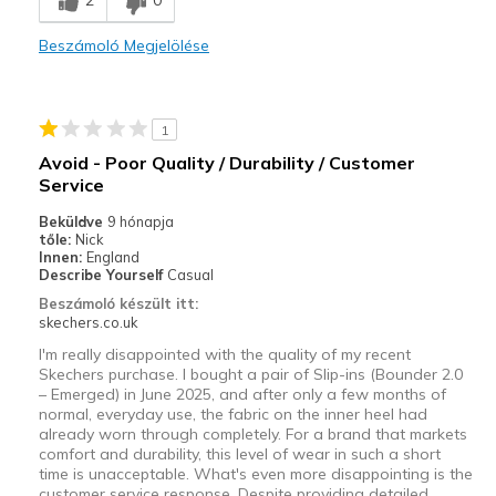
2
0
Legjobb használat
Beszámoló Megjelölése
Casual Wear
Width
Feels true to width
1
Sizing
Feels half size too small
Avoid - Poor Quality / Durability / Customer
Service
Beküldve
9 hónapja
tőle:
Nick
Innen:
England
Describe Yourself
Casual
Beszámoló készült itt:
skechers.co.uk
I'm really disappointed with the quality of my recent
Skechers purchase. I bought a pair of Slip-ins (Bounder 2.0
– Emerged) in June 2025, and after only a few months of
normal, everyday use, the fabric on the inner heel had
already worn through completely. For a brand that markets
comfort and durability, this level of wear in such a short
time is unacceptable. What's even more disappointing is the
customer service response. Despite providing detailed