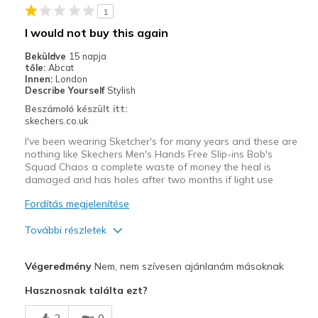
1
I would not buy this again
Beküldve
15 napja
tőle:
Abcat
Innen:
London
Describe Yourself
Stylish
Beszámoló készült itt:
skechers.co.uk
I've been wearing Sketcher's for many years and these are
nothing like Skechers Men's Hands Free Slip-ins Bob's
Squad Chaos a complete waste of money the heal is
damaged and has holes after two months if light use
Fordítás megjelenítése
További részletek
Kontra
Végeredmény
Nem, nem szívesen ajánlanám másoknak
Poor Quality
Hasznosnak találta ezt?
Wear Out Quickly