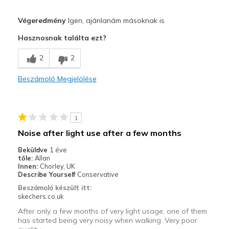
Profi
Végeredmény
Igen, ajánlanám másoknak is
Attractive Design
Hasznosnak találta ezt?
Breathe Well
2
2
Comfortable
Beszámoló Megjelölése
Durable
Stylish
1
Legjobb használat
Noise after light use after a few months
Casual Wear
Beküldve
1 éve
tőle:
Allan
Travel
Innen:
Chorley, UK
Describe Yourself
Conservative
Width
Feels true to width
Beszámoló készült itt:
skechers.co.uk
Sizing
Feels true to size
View On Shoes
I'm Really Into Shoes
After only a few months of very light usage, one of them
has started being very noisy when walking. Very poor