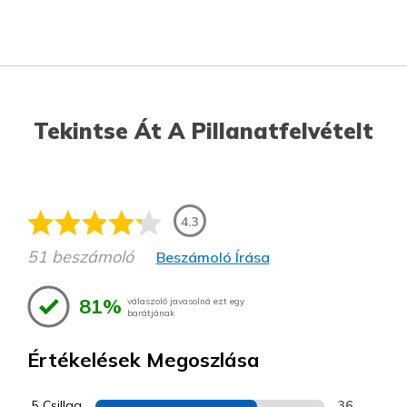
Tekintse Át A Pillanatfelvételt
4.3
51 beszámoló
Beszámoló Írása
81%
válaszoló javasolná ezt egy
barátjának
Értékelések Megoszlása
5 Csillag
36