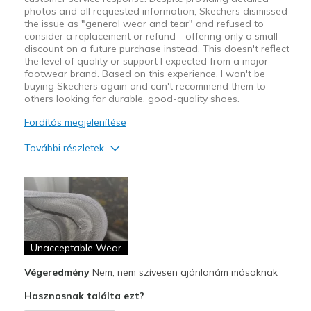
photos and all requested information, Skechers dismissed
the issue as "general wear and tear" and refused to
consider a replacement or refund—offering only a small
discount on a future purchase instead. This doesn't reflect
the level of quality or support I expected from a major
footwear brand. Based on this experience, I won't be
buying Skechers again and can't recommend them to
others looking for durable, good-quality shoes.
Fordítás megjelenítése
További részletek
Kontra
Poor Quality
Wear Out Quickly
Unacceptable Wear
Legjobb használat
Casual Wear
Végeredmény
Nem, nem szívesen ajánlanám másoknak
Hasznosnak találta ezt?
Width
Feels true to width