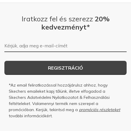
Iratkozz fel és szerezz
20%
kedvezményt*
E-mail-cím
REGISZTRÁCIÓ
*Az email feliratkozással hozzájárulsz ahhoz, hogy
Skechers emaileket kapj tőlünk, illetve elfogadod a
Skechers
Adatvédelmi Nyilatkozatot
&
Felhasználási
feltételeket.
Valamennyi termék nem szerepel a
promócióban. Kerjük, tekintsd meg a
promóciós részleteket
további információkért.