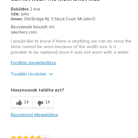
Casual Wear
Beküldve
1 éve
tőle:
John
Going Out
Innen:
Old Bridge NJ. 3 Stock Court. Mr John D
Beszámoló készült itt:
Travel
skechers.com
I would like to know if there is anything we can do since the
Width
Feels true to width
shoe cannot be worn because of the width size. Is it
Sizing
Feels true to size
possible to be replaced since it was not worn with a wider
View On Shoes
I'm Into Shoes
Fordítás megjelenítése
További részletek
Width
Feels too narrow
Hasznosnak találta ezt?
14
14
Beszámoló Megjelölése