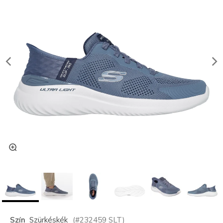
Szín
Szürkéskék
(#
232459
SLT
)