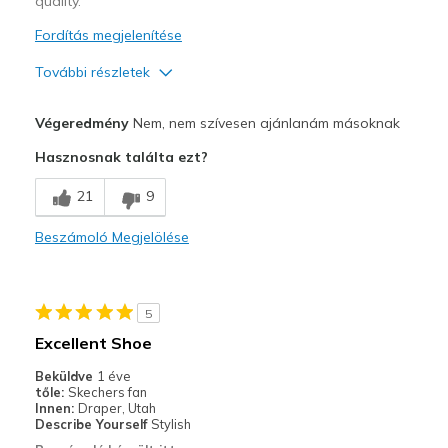
quality.
Fordítás megjelenítése
További részletek
Profi
Végeredmény
Nem, nem szívesen ajánlanám másoknak
Comfortable
Hasznosnak találta ezt?
Kontra
21
9
Noise
Beszámoló Megjelölése
Poor Quality
Wear Out Quickly
5
Legjobb használat
Excellent Shoe
Casual Wear
Beküldve
1 éve
tőle:
Skechers fan
Width
Feels true to width
Innen:
Draper, Utah
Describe Yourself
Stylish
Sizing
Feels true to size