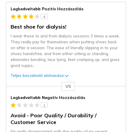
Legkedveltebb Pozitív Hozzászólás
4
Best shoe for dialysis!
I wear these to and from dialysis sessions 3 times a week.
They really pay for themselves when putting shoes back
on after a session. The ease of literally slipping in to your
shoes handsfree, and from either sitting or standing,
eliminates bending, lace tying, feet cramping up, and gives
good suppo
...
Teljes beszámoló elolvasása
VS
Kontra
Legkedveltebb Negatív Hozzászólás
1
Avoid - Poor Quality / Durability /
Customer Service
I'm really disappointed with the quality of my recent