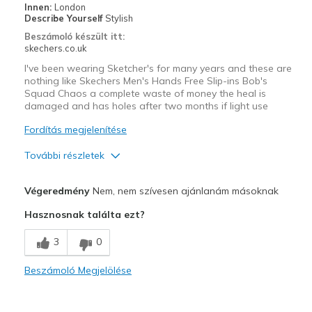
Innen:
London
Describe Yourself
Stylish
Beszámoló készült itt:
skechers.co.uk
I've been wearing Sketcher's for many years and these are
nothing like Skechers Men's Hands Free Slip-ins Bob's
Squad Chaos a complete waste of money the heal is
damaged and has holes after two months if light use
Fordítás megjelenítése
További részletek
Kontra
Végeredmény
Nem, nem szívesen ajánlanám másoknak
Wear Out Quickly
Hasznosnak találta ezt?
Legjobb használat
3
0
Casual Wear
Beszámoló Megjelölése
Width
Feels true to width
Sizing
Feels half size too small