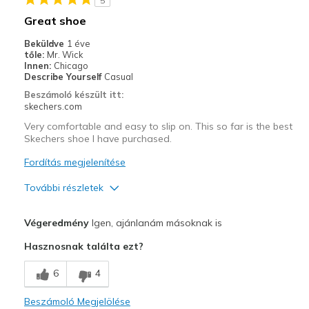
5
Great shoe
Beküldve
1 éve
tőle:
Mr. Wick
Innen:
Chicago
Describe Yourself
Casual
Beszámoló készült itt:
skechers.com
Very comfortable and easy to slip on. This so far is the best
Skechers shoe I have purchased.
Fordítás megjelenítése
További részletek
Profi
Végeredmény
Igen, ajánlanám másoknak is
Attractive Design
Hasznosnak találta ezt?
Breathe Well
6
4
Comfortable
Beszámoló Megjelölése