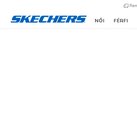
Ren
NŐI
FÉRFI
Női
Cipők
Sneakers
Utcai sportcipők