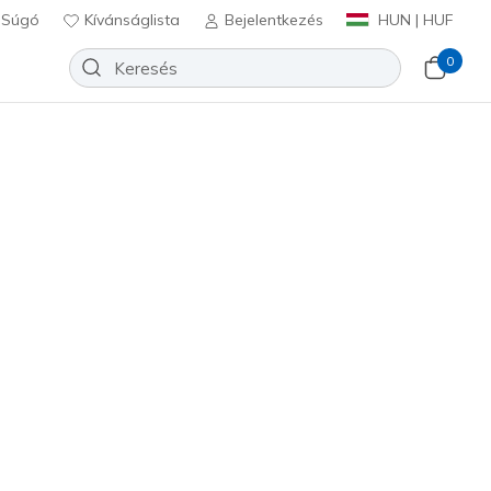
Súgó
Kívánságlista
Bejelentkezés
HUN | HUF
0
Slip-ins: Glide-Step Pro
Hozzáadás a kívánságlistához
23 beszámoló
félértékelés
Ft
beleértve a következőket: Áfa
ürke
(#
150420
BKCC
)