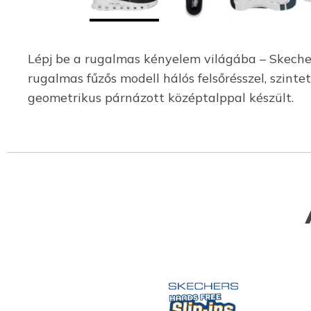
Lépj be a rugalmas kényelem világába – Skecher
rugalmas fűzős modell hálós felsőrésszel, szint
geometrikus párnázott középtalppal készült.