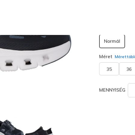
Szélesség
Normál
Méret
Mérettábl
35
36
MENNYISÉG