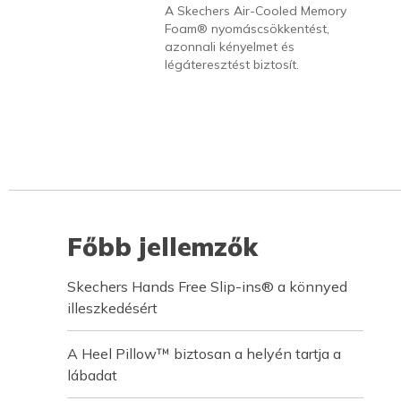
A Skechers Air-Cooled Memory
Foam® nyomáscsökkentést,
azonnali kényelmet és
légáteresztést biztosít.
Főbb jellemzők
Skechers Hands Free Slip-ins® a könnyed
illeszkedésért
A Heel Pillow™ biztosan a helyén tartja a
lábadat