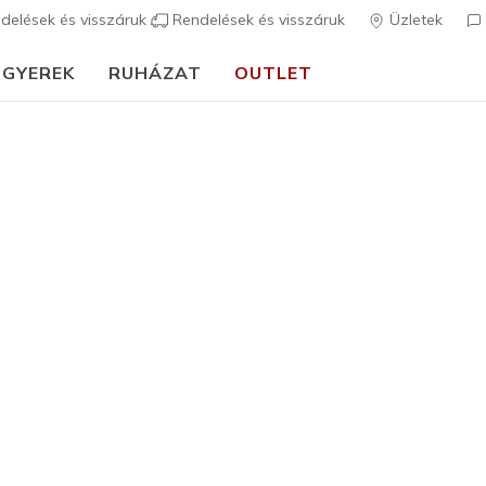
delések és visszáruk
Rendelések és visszáruk
Üzletek
GYEREK
RUHÁZAT
OUTLET
⭐
Skechers VIP:
45 napos visszaküldés tagoknak
Csatlakozz most
⭐
Női
Bestsellerek
Skechers 
7
4,1 az 5-ből ügy
38.990 
Szín
Fekete / Sz