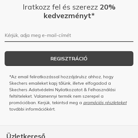
Iratkozz fel és szerezz
20%
kedvezményt*
E-mail-cím
REGISZTRÁCIÓ
*Az email feliratkozással hozzájárulsz ahhoz, hogy
Skechers emaileket kapj tőlünk, illetve elfogadod a
Skechers
Adatvédelmi Nyilatkozatot
&
Felhasználási
feltételeket.
Valamennyi termék nem szerepel a
promócióban. Kerjük, tekintsd meg a
promóciós részleteket
további információkért.
Üzletkereső