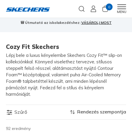
0
Men
MENU
🎒 Útmutató az iskolakezdéshez:
VÁSÁROLJ MOST
⭐
S
Cozy Fit Skechers
Lépj bele a luxus kényelembe Skechers Cozy Fit™ slip-on
kollekciónkkal. Könnyed viselethez tervezve, stílusos
steppelt felső résszel, alátámasztást nyújtó Contour
Foam™ középtalppal, valamint puha Air-Cooled Memory
Foam® talpbetéttel készült, ami minden lépésnél
párnázást nyújt. Fedezd fel a stílus és kényelem
harmóniáját.
Rendezés szempontja
Szűrő
92 eredmény