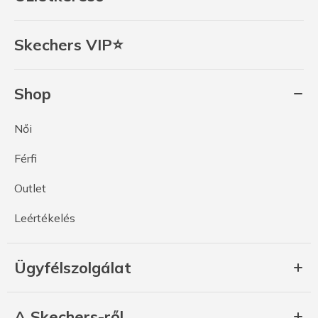
Skechers VIP⭐
Shop
Női
Férfi
Outlet
Leértékelés
Ügyfélszolgálat
A Skechers-ről