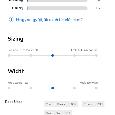
1 Csillag
16
Hogyan gyűjtjük az értékeléseket?
Sizing
Feels full size too small
Feels full size too big
Width
Feels too narrow
Feels too wide
Best Uses
Casual Wear
1609
Travel
788
Going Out
583