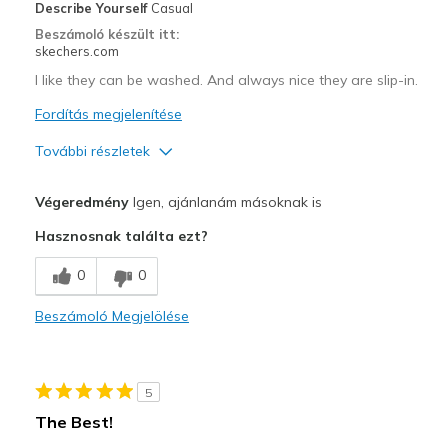
Describe Yourself
Casual
Going Out
Beszámoló készült itt:
skechers.com
Travel
I like they can be washed. And always nice they are slip-in.
Width
Feels true to width
Fordítás megjelenítése
Sizing
Feels true to size
További részletek
Profi
Végeredmény
Igen, ajánlanám másoknak is
Attractive Design
Hasznosnak találta ezt?
Comfortable
0
0
Legjobb használat
Beszámoló Megjelölése
Casual Wear
Travel
5
Width
Feels true to width
The Best!
Sizing
Feels true to size