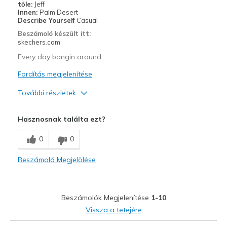
tőle:
Jeff
Width
Feels true to width
Innen:
Palm Desert
Describe Yourself
Casual
Sizing
Feels true to size
Beszámoló készült itt:
View On Shoes
Shoes are for Wearing
skechers.com
Every day bangin around.
Fordítás megjelenítése
További részletek
Profi
Hasznosnak találta ezt?
Comfortable
0
0
Kontra
Beszámoló Megjelölése
Wear Out Quickly
Legjobb használat
Beszámolók Megjelenítése
1-10
Casual Wear
Vissza a tetejére
Width
Feels true to width