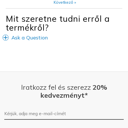
Következő
»
Sizing
Feels true to size
Mit szeretne tudni erről a
termékről?
Ask a Question
Iratkozz fel és szerezz
20%
kedvezményt*
E-mail-cím