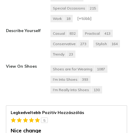
Special Occasions
215
[+
több
]
Work
18
Describe Yourself
Casual
832
Practical
413
Conservative
273
Stylish
164
Trendy
23
View On Shoes
Shoes are for Wearing
1087
I'm Into Shoes
393
I'm Really Into Shoes
130
Legkedveltebb Pozitív Hozzászólás
5
Nice change