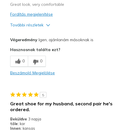
Great look, very comfortable
Fordítás megjelenítése
További részletek
Profi
Végeredmény
Igen, ajánlanám másoknak is
Attractive Design
Hasznosnak találta ezt?
Comfortable
0
0
Stylish
Beszámoló Megjelölése
Legjobb használat
Casual Wear
5
Width
Feels true to width
Great shoe for my husband, second pair he's
Sizing
Feels true to size
ordered.
Beküldve
3 napja
tőle:
kar
Innen:
kansas