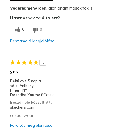
Végeredmény
Igen, ajánlanám másoknak is
Stylish
Hasznosnak találta ezt?
Legjobb használat
0
0
Casual Wear
Going Out
Beszámoló Megjelölése
Travel
5
Width
Feels true to width
Sizing
yes
Feels true to size
View On Shoes
Shoes are for Wearing
Beküldve
5 napja
tőle:
Anthony
Innen:
NY
Describe Yourself
Casual
Beszámoló készült itt:
skechers.com
casual wear
Fordítás megjelenítése