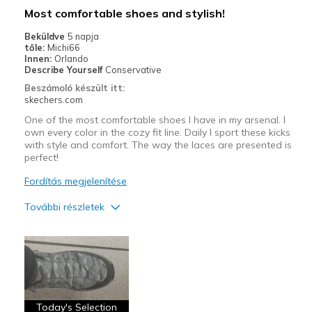
Travel
Most comfortable shoes and stylish!
Width
Feels true to width
Beküldve
5 napja
tőle:
Michi66
Sizing
Feels true to size
Innen:
Orlando
View On Shoes
Shoes are for Wearing
Describe Yourself
Conservative
Beszámoló készült itt:
skechers.com
One of the most comfortable shoes I have in my arsenal. I
own every color in the cozy fit line. Daily I sport these kicks
with style and comfort. The way the laces are presented is
perfect!
Fordítás megjelenítése
További részletek
Profi
Attractive Design
Breathe Well
Comfortable
Today's Selection