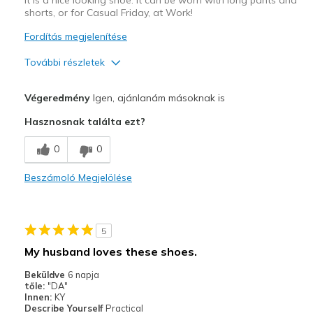
shorts, or for Casual Friday, at Work!
Fordítás megjelenítése
További részletek
Profi
Végeredmény
Igen, ajánlanám másoknak is
Attractive Design
Hasznosnak találta ezt?
Breathe Well
0
0
Comfortable
Beszámoló Megjelölése
Stylish
Legjobb használat
5
Casual Wear
My husband loves these shoes.
Travel
Beküldve
6 napja
tőle:
"DA"
Width
Feels true to width
Innen:
KY
Describe Yourself
Practical