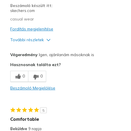
Sizing
Feels true to size
Beszámoló készült itt:
View On Shoes
Shoes are for Wearing
skechers.com
casual wear
Fordítás megjelenítése
További részletek
Profi
Végeredmény
Igen, ajánlanám másoknak is
Attractive Design
Hasznosnak találta ezt?
Breathe Well
0
0
Comfortable
Beszámoló Megjelölése
Durable
Stylish
5
Legjobb használat
Comfortable
Casual Wear
Beküldve
9 napja