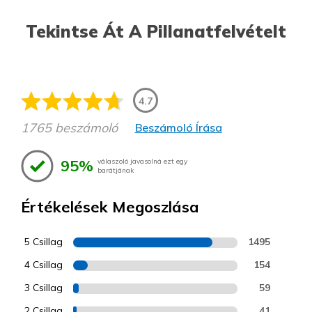
Tekintse Át A Pillanatfelvételt
4.7
1765 beszámoló
Beszámoló Írása
95%
válaszoló javasolná ezt egy
barátjának
Értékelések Megoszlása
5 Csillag
1495
4 Csillag
154
3 Csillag
59
2 Csillag
41