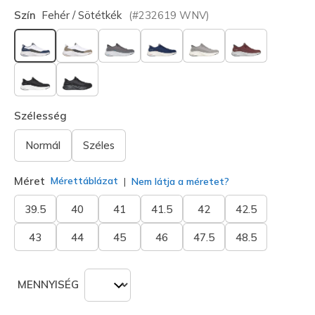
Szín
Fehér / Sötétkék
(#
232619
WNV
)
kiválasztva
Szélesség
Normál
Széles
Méret
Mérettáblázat
Nem látja a méretet?
39.5
40
41
41.5
42
42.5
43
44
45
46
47.5
48.5
MENNYISÉG