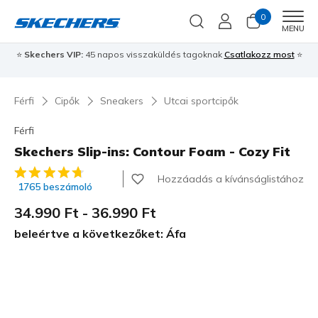
0
Men
MENU
⭐
Skechers VIP:
45 napos visszaküldés tagoknak
Csatlakozz most
⭐
Férfi
Cipők
Sneakers
Utcai sportcipők
Férfi
Skechers Slip-ins: Contour Foam - Cozy Fit
3,8 az 5-ből ügyfélértékelés
Hozzáadás a kívánságlistához
1765 beszámoló
34.990 Ft
-
36.990 Ft
beleértve a következőket: Áfa