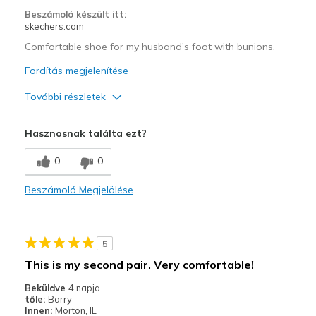
Beszámoló készült itt:
skechers.com
Comfortable shoe for my husband's foot with bunions.
Fordítás megjelenítése
További részletek
Profi
Hasznosnak találta ezt?
Attractive Design
0
0
Breathe Well
Beszámoló Megjelölése
Comfortable
Durable
5
Stylish
This is my second pair. Very comfortable!
Legjobb használat
Beküldve
4 napja
tőle:
Barry
Casual Wear
Innen:
Morton, IL