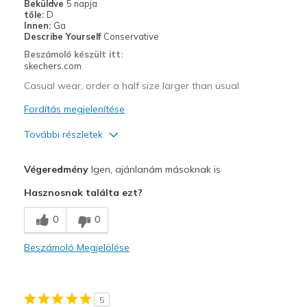
Beküldve
5 napja
tőle:
D
Casual Wear
Innen:
Ga
Describe Yourself
Conservative
Travel
Beszámoló készült itt:
skechers.com
Width
Feels true to width
Casual wear, order a half size larger than usual
Sizing
Feels true to size
Fordítás megjelenítése
További részletek
Profi
Végeredmény
Igen, ajánlanám másoknak is
Attractive Design
Hasznosnak találta ezt?
Comfortable
0
0
Stylish
Beszámoló Megjelölése
Legjobb használat
Casual Wear
5