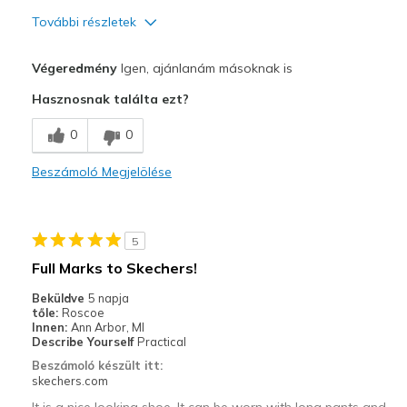
További részletek
Profi
Végeredmény
Igen, ajánlanám másoknak is
Comfortable
Hasznosnak találta ezt?
Stylish
0
0
Legjobb használat
Beszámoló Megjelölése
Casual Wear
Going Out
5
Travel
Full Marks to Skechers!
Width
Feels true to width
Beküldve
5 napja
tőle:
Roscoe
Sizing
Feels true to size
Innen:
Ann Arbor, MI
View On Shoes
Shoes are for Wearing
Describe Yourself
Practical
Beszámoló készült itt:
skechers.com
It is a nice looking shoe. It can be worn with long pants and