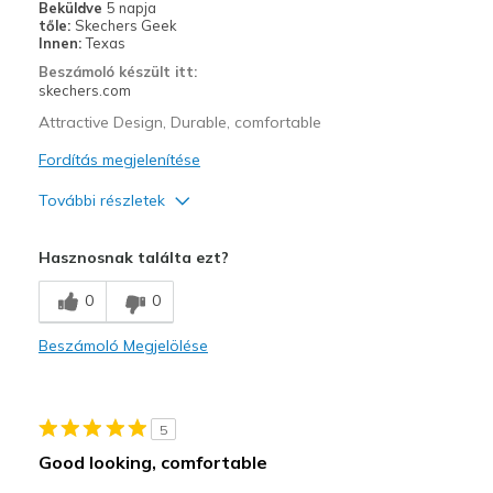
Beküldve
5 napja
View On Shoes
Shoes are for Wearing
tőle:
Skechers Geek
Innen:
Texas
Beszámoló készült itt:
skechers.com
Attractive Design, Durable, comfortable
Fordítás megjelenítése
További részletek
Profi
Hasznosnak találta ezt?
Attractive Design
0
0
Breathe Well
Beszámoló Megjelölése
Comfortable
Durable
5
Stylish
Good looking, comfortable
Legjobb használat