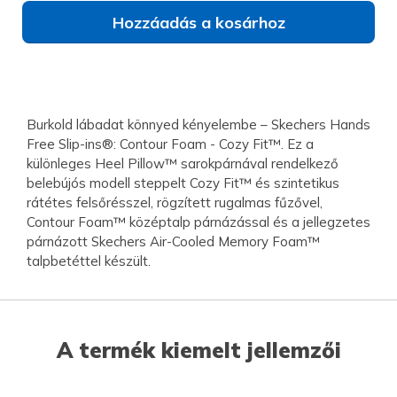
Hozzáadás a kosárhoz
Burkold lábadat könnyed kényelembe – Skechers Hands
Free Slip-ins®: Contour Foam - Cozy Fit™. Ez a
különleges Heel Pillow™ sarokpárnával rendelkező
belebújós modell steppelt Cozy Fit™ és szintetikus
rátétes felsőrésszel, rögzített rugalmas fűzővel,
Contour Foam™ középtalp párnázással és a jellegzetes
párnázott Skechers Air-Cooled Memory Foam™
talpbetéttel készült.
A termék kiemelt jellemzői