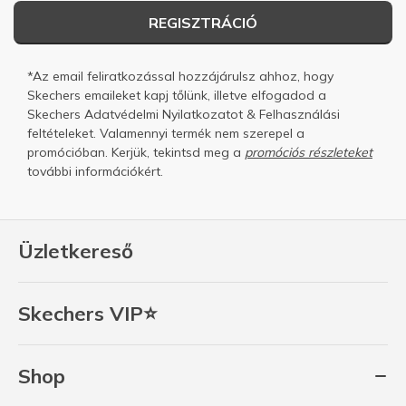
REGISZTRÁCIÓ
*Az email feliratkozással hozzájárulsz ahhoz, hogy
Skechers emaileket kapj tőlünk, illetve elfogadod a
Skechers
Adatvédelmi Nyilatkozatot
&
Felhasználási
feltételeket.
Valamennyi termék nem szerepel a
promócióban. Kerjük, tekintsd meg a
promóciós részleteket
további információkért.
Üzletkereső
Skechers VIP⭐
Shop