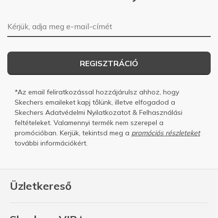
E-mail-cím
REGISZTRÁCIÓ
*Az email feliratkozással hozzájárulsz ahhoz, hogy
Skechers emaileket kapj tőlünk, illetve elfogadod a
Skechers
Adatvédelmi Nyilatkozatot
&
Felhasználási
feltételeket.
Valamennyi termék nem szerepel a
promócióban. Kerjük, tekintsd meg a
promóciós részleteket
további információkért.
Üzletkereső