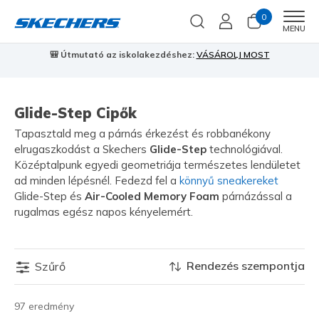
0
Men
MENU
🎒 Útmutató az iskolakezdéshez:
VÁSÁROLJ MOST
⭐
S
Glide-Step Cipők
Tapasztald meg a párnás érkezést és robbanékony
elrugaszkodást a Skechers
Glide-Step
technológiával.
Középtalpunk egyedi geometriája természetes lendületet
ad minden lépésnél. Fedezd fel a
könnyű sneakereket
Glide-Step és
Air-Cooled Memory Foam
párnázással a
rugalmas egész napos kényelemért.
Rendezés szempontja
Szűrő
97 eredmény