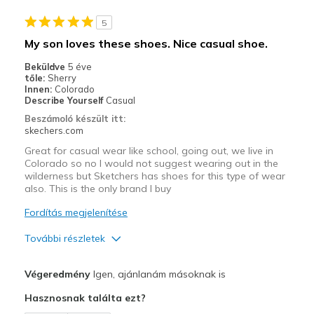
Stylish
5
Legjobb használat
My son loves these shoes. Nice casual shoe.
Casual Wear
Beküldve
5 éve
tőle:
Sherry
Width
Feels true to width
Innen:
Colorado
Describe Yourself
Casual
Sizing
Feels true to size
Beszámoló készült itt:
View On Shoes
Shoes are for Wearing
skechers.com
Great for casual wear like school, going out, we live in
Colorado so no I would not suggest wearing out in the
wilderness but Sketchers has shoes for this type of wear
also. This is the only brand I buy
Fordítás megjelenítése
További részletek
Profi
Végeredmény
Igen, ajánlanám másoknak is
Attractive Design
Hasznosnak találta ezt?
Breathe Well