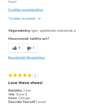
them!
Fordítás megjelenítése
További részletek
Profi
Végeredmény
Igen, ajánlanám másoknak is
Comfortable
Hasznosnak találta ezt?
Durable
9
7
Legjobb használat
Beszámoló Megjelölése
Casual Wear
Travel
5
Width
Feels true to width
Love these shoes!
Sizing
Feels true to size
Beküldve
2 éve
View On Shoes
Shoes are for Wearing
tőle:
Susie Q
Innen:
Chicago
Describe Yourself
Casual