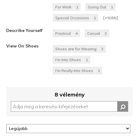
For Work
1
Going Out
1
[+
több
]
Special Occasions
1
Describe Yourself
Practical
4
Casual
3
View On Shoes
Shoes are for Wearing
3
I'm Into Shoes
1
I'm Really Into Shoes
1
8 vélemény