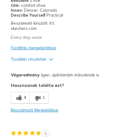
Beküldve
2 éve
tőle:
comfort shoe
Innen:
Denver, Colorado
Describe Yourself
Practical
Beszámoló készült itt:
skechers.com
Every day wear
Fordítás megjelenítése
További részletek
Profi
Végeredmény
Igen, ajánlanám másoknak is
Attractive Design
Hasznosnak találta ezt?
Breathe Well
4
1
Comfortable
Beszámoló Megjelölése
Durable
Stylish
5