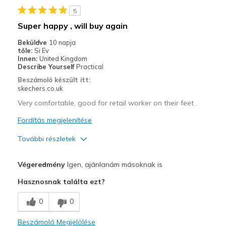
5
Super happy , will buy again
Beküldve
10 napja
tőle:
Si Ev
Innen:
United Kingdom
Describe Yourself
Practical
Beszámoló készült itt:
skechers.co.uk
Very comfortable, good for retail worker on their feet .
Fordítás megjelenítése
További részletek
Profi
Végeredmény
Igen, ajánlanám másoknak is
Attractive Design
Hasznosnak találta ezt?
Breathe Well
0
0
Comfortable
Beszámoló Megjelölése