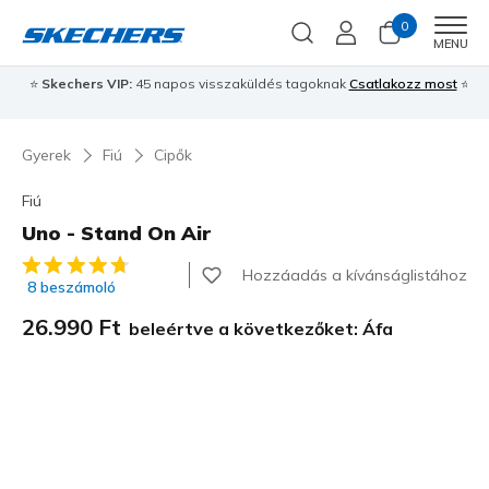
0
Men
MENU
⭐
Skechers VIP:
45 napos visszaküldés tagoknak
Csatlakozz most
⭐
Gyerek
Fiú
Cipők
Fiú
Uno - Stand On Air
3,7 az 5-ből ügyfélértékelés
Hozzáadás a kívánságlistához
8 beszámoló
26.990 Ft
beleértve a következőket: Áfa