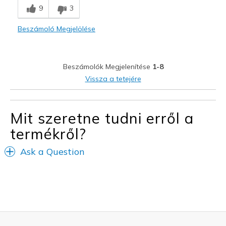
9
3
Comfortable
Beszámoló Megjelölése
Durable
Stylish
Beszámolók Megjelenítése
1-8
Legjobb használat
Vissza a tetejére
Casual Wear
Going Out
Mit szeretne tudni erről a
termékről?
Special Occasions
Travel
Ask a Question
Width
Feels true to width
Sizing
Feels true to size
View On Shoes
I'm Into Shoes