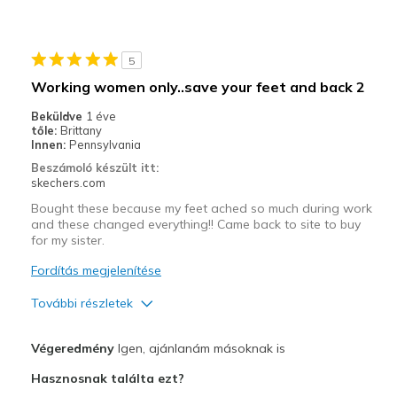
Durable
Stylish
5
Kontra
Working women only..save your feet and back 2
Need Break In
Beküldve
1 éve
tőle:
Brittany
Legjobb használat
Innen:
Pennsylvania
Beszámoló készült itt:
For Work
skechers.com
Width
Bought these because my feet ached so much during work
Feels true to width
and these changed everything!! Came back to site to buy
Sizing
Feels true to size
for my sister.
Fordítás megjelenítése
További részletek
Profi
Végeredmény
Igen, ajánlanám másoknak is
Attractive Design
Hasznosnak találta ezt?
Breathe Well