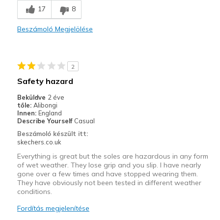
17
8
Comfortable
Beszámoló Megjelölése
Durable
Stylish
2
Legjobb használat
Safety hazard
Best shoes for WORK.
Beküldve
2 éve
tőle:
Alibongi
Casual Wear
Innen:
England
Describe Yourself
Casual
View On Shoes
I'm Really Into Shoes
Beszámoló készült itt:
skechers.co.uk
Everything is great but the soles are hazardous in any form
of wet weather. They lose grip and you slip. I have nearly
gone over a few times and have stopped wearing them.
They have obviously not been tested in different weather
conditions.
Fordítás megjelenítése