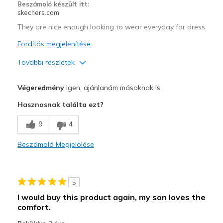
Beszámoló készült itt:
skechers.com
They are nice enough looking to wear everyday for dress.
Fordítás megjelenítése
További részletek
Profi
Végeredmény
Igen, ajánlanám másoknak is
Comfortable
Hasznosnak találta ezt?
Stylish
9
4
Width
Feels true to width
Beszámoló Megjelölése
Sizing
Feels true to size
5
I would buy this product again, my son loves the
comfort.