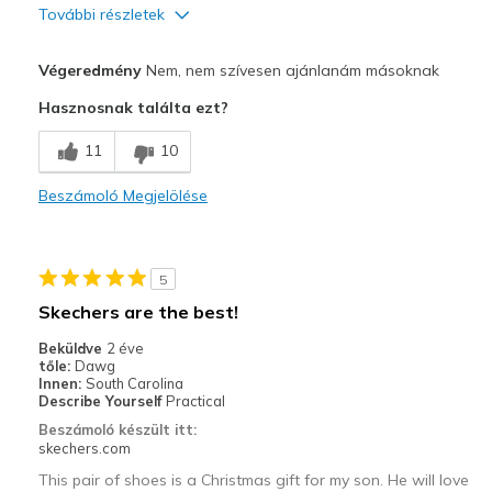
További részletek
Kontra
Végeredmény
Nem, nem szívesen ajánlanám másoknak
Safety issue
Hasznosnak találta ezt?
Width
Feels true to width
11
10
Sizing
Feels true to size
Beszámoló Megjelölése
5
Skechers are the best!
Beküldve
2 éve
tőle:
Dawg
Innen:
South Carolina
Describe Yourself
Practical
Beszámoló készült itt:
skechers.com
This pair of shoes is a Christmas gift for my son. He will love