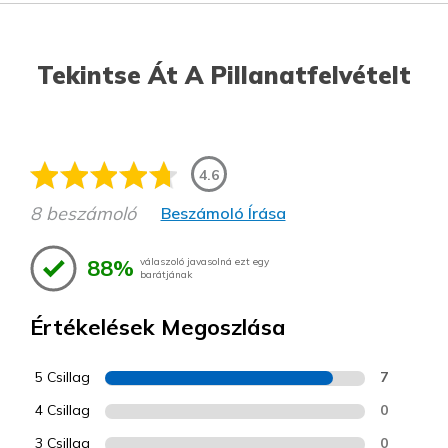
Tekintse Át A Pillanatfelvételt
4.6
8 beszámoló
Beszámoló Írása
88%
válaszoló javasolná ezt egy
barátjának
Értékelések Megoszlása
5 Csillag
7
4 Csillag
0
3 Csillag
0