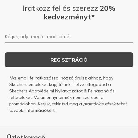
Iratkozz fel és szerezz
20%
kedvezményt*
E-mail-cím
REGISZTRÁCIÓ
*Az email feliratkozással hozzájárulsz ahhoz, hogy
Skechers emaileket kapj tőlünk, illetve elfogadod a
Skechers
Adatvédelmi Nyilatkozatot
&
Felhasználási
feltételeket.
Valamennyi termék nem szerepel a
promócióban. Kerjük, tekintsd meg a
promóciós részleteket
további információkért.
Üzletkereső