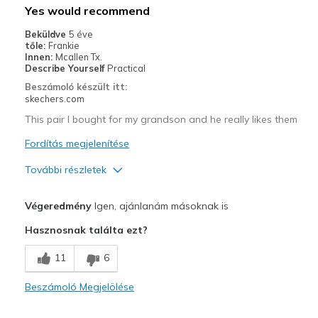
Legjobb használat
Yes would recommend
Casual Wear
Beküldve
5 éve
tőle:
Frankie
Width
Feels true to width
Innen:
Mcallen Tx.
Describe Yourself
Practical
Sizing
Feels true to size
Beszámoló készült itt:
View On Shoes
Shoes are for Wearing
skechers.com
This pair I bought for my grandson and he really likes them
Fordítás megjelenítése
További részletek
Profi
Végeredmény
Igen, ajánlanám másoknak is
Attractive Design
Hasznosnak találta ezt?
Breathe Well
11
6
Comfortable
Beszámoló Megjelölése
Durable