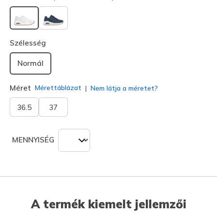
kiválasztva
Szélesség
Normál
Méret
Mérettáblázat
Nem látja a méretet?
36.5
37
MENNYISÉG
A termék kiemelt jellemzői