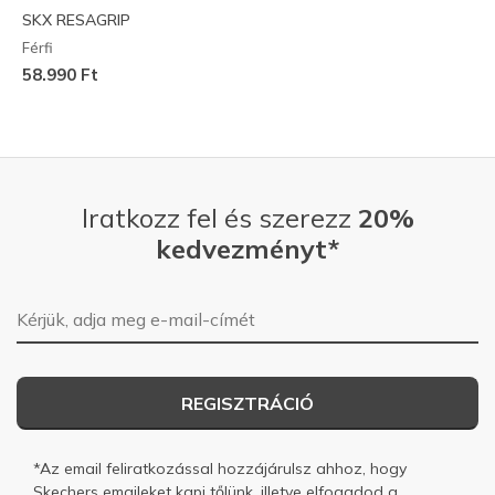
SKX RESAGRIP
Férfi
58.990 Ft
Iratkozz fel és szerezz
20%
kedvezményt*
E-mail-cím
REGISZTRÁCIÓ
*Az email feliratkozással hozzájárulsz ahhoz, hogy
Skechers emaileket kapj tőlünk, illetve elfogadod a