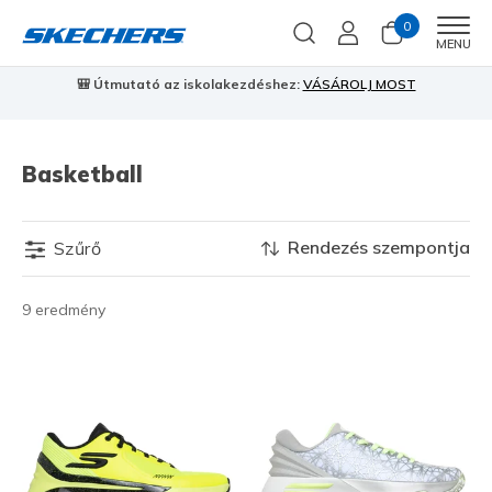
0
Men
MENU
🎒 Útmutató az iskolakezdéshez:
VÁSÁROLJ MOST
⭐
S
Basketball
Rendezés szempontja
Szűrő
9 eredmény