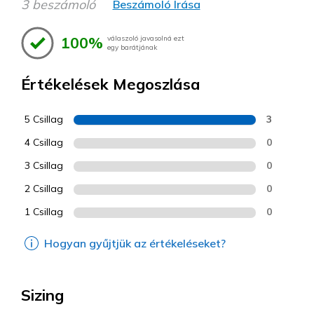
3 beszámoló
Beszámoló Írása
100%
válaszoló javasolná ezt
egy barátjának
Értékelések Megoszlása
5 Csillag
3
4 Csillag
0
3 Csillag
0
2 Csillag
0
1 Csillag
0
Hogyan gyűjtjük az értékeléseket?
Sizing