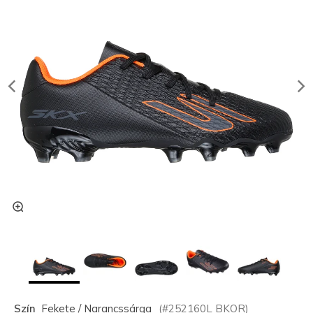
Szín
Fekete / Narancssárga
(#
252160L
BKOR
)