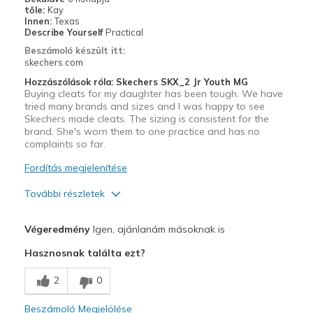
tőle:
Kay
Width
Feels true to width
Innen:
Texas
Describe Yourself
Practical
Sizing
Feels true to size
Beszámoló készült itt:
skechers.com
Hozzászólások róla: Skechers SKX_2 Jr Youth MG
Buying cleats for my daughter has been tough. We have
tried many brands and sizes and I was happy to see
Skechers made cleats. The sizing is consistent for the
brand. She's worn them to one practice and has no
complaints so far.
Fordítás megjelenítése
További részletek
Profi
Végeredmény
Igen, ajánlanám másoknak is
Attractive Design
Hasznosnak találta ezt?
Comfortable
2
0
Stylish
Beszámoló Megjelölése