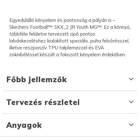
Egyedülálló kényelem és pontosság a pályán is –
Skechers Football™: SKX_2 JR Youth MG™. Ez a könnyű,
többféle felületre tervezett cipő pontos
labdakezeléshez kialakított speciális, puha felsőrésszel,
illetve reszponzív TPU talplemezzel és EVA
zoknibéléssel készült a fokozott kényelem érdekében.
Főbb jellemzők
Tervezés részletei
Anyagok