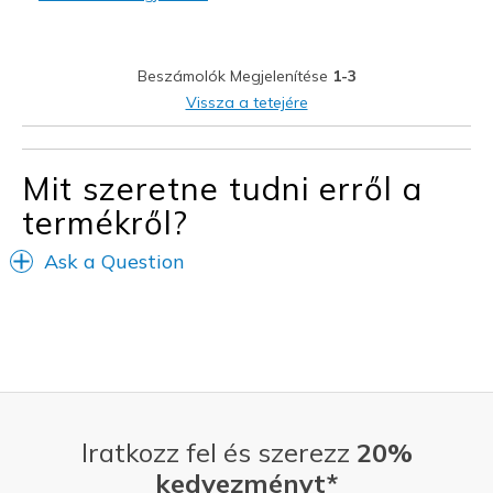
Width
Feels true to width
Sizing
Feels true to size
View On Shoes
Shoes are for Wearing
Beszámolók Megjelenítése
1-3
Vissza a tetejére
Mit szeretne tudni erről a
termékről?
Ask a Question
Iratkozz fel és szerezz
20%
kedvezményt*