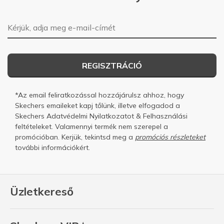
E-mail-cím
REGISZTRÁCIÓ
*Az email feliratkozással hozzájárulsz ahhoz, hogy
Skechers emaileket kapj tőlünk, illetve elfogadod a
Skechers
Adatvédelmi Nyilatkozatot
&
Felhasználási
feltételeket.
Valamennyi termék nem szerepel a
promócióban. Kerjük, tekintsd meg a
promóciós részleteket
további információkért.
Üzletkereső