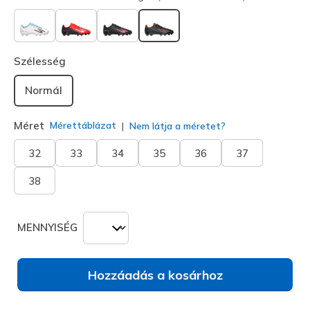
kiválasztva
Szélesség
Normál
Méret
Mérettáblázat
Nem látja a méretet?
32
33
34
35
36
37
38
MENNYISÉG
Hozzáadás a kosárhoz