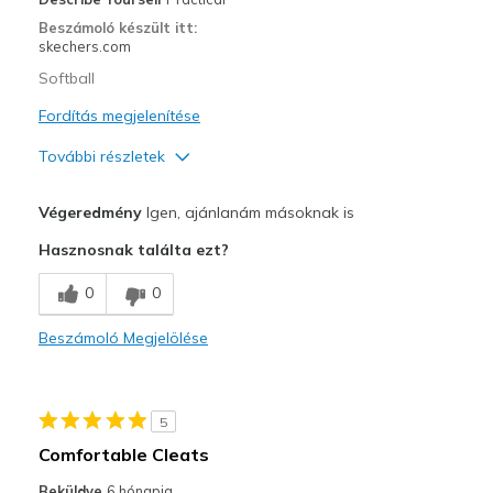
Beszámoló készült itt:
skechers.com
Softball
Fordítás megjelenítése
További részletek
Profi
Végeredmény
Igen, ajánlanám másoknak is
Attractive Design
Hasznosnak találta ezt?
Breathe Well
0
0
Comfortable
Beszámoló Megjelölése
Durable
Stylish
5
Legjobb használat
Comfortable Cleats
Softball
Beküldve
6 hónapja