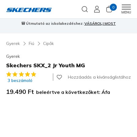
0
Men
MENU
⭐
Skechers VIP:
45 napos visszaküldés tagoknak
Csatlakozz most
⭐
Gyerek
Fiú
Cipők
Gyerek
Skechers SKX_2 Jr Youth MG
3,8 az 5-ből ügyfélértékelés
Hozzáadás a kívánságlistához
3 beszámoló
19.490 Ft
beleértve a következőket: Áfa