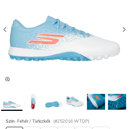
Szín
Fehér / Türkizkék
(#
252016
WTQP
)