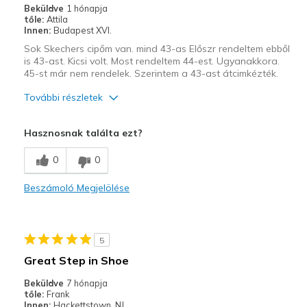
Beküldve
1 hónapja
tőle:
Attila
Innen:
Budapest XVI.
Sok Skechers cipőm van. mind 43-as Előszr rendeltem ebből
is 43-ast. Kicsi volt. Most rendeltem 44-est. Ugyanakkora.
45-st már nem rendelek. Szerintem a 43-ast átcimkézték.
További részletek
Szélesség
Túl szűknek tűnik
Hasznosnak találta ezt?
Méretezés
Teljes méretben túl kicsinek tűnik
0
0
Beszámoló Megjelölése
5
Great Step in Shoe
Beküldve
7 hónapja
tőle:
Frank
Innen:
Hackettstown, NJ