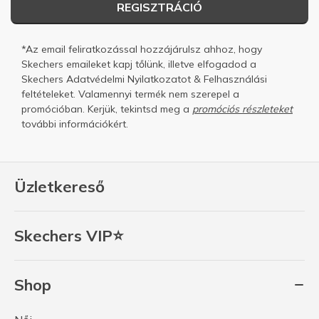
REGISZTRÁCIÓ
*Az email feliratkozással hozzájárulsz ahhoz, hogy
Skechers emaileket kapj tőlünk, illetve elfogadod a
Skechers
Adatvédelmi Nyilatkozatot
&
Felhasználási
feltételeket.
Valamennyi termék nem szerepel a
promócióban. Kerjük, tekintsd meg a
promóciós részleteket
további információkért.
Üzletkereső
Skechers VIP⭐
Shop