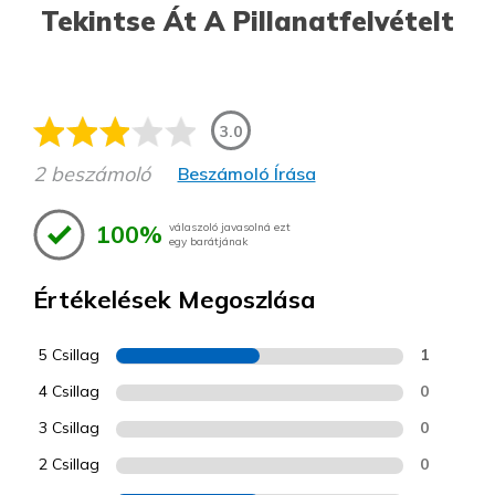
Tekintse Át A Pillanatfelvételt
3.0
2 beszámoló
Beszámoló Írása
100%
válaszoló javasolná ezt
egy barátjának
Értékelések Megoszlása
5 Csillag
1
4 Csillag
0
3 Csillag
0
2 Csillag
0