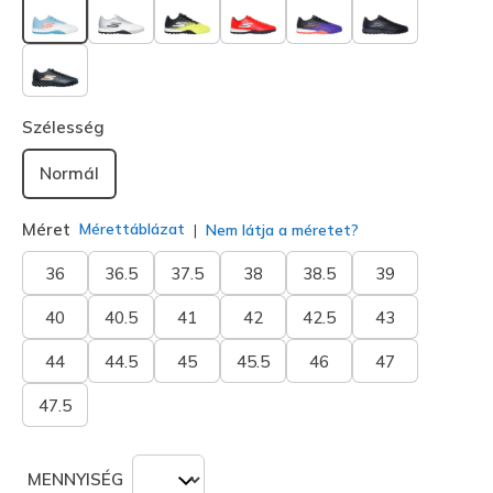
kiválasztva
Szélesség
Normál
Méret
Mérettáblázat
Nem látja a méretet?
36
36.5
37.5
38
38.5
39
40
40.5
41
42
42.5
43
44
44.5
45
45.5
46
47
47.5
MENNYISÉG