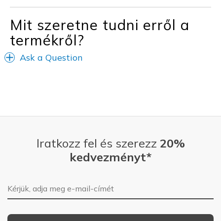
Mit szeretne tudni erről a
Width
Feels true to width
Sizing
Feels true to size
termékről?
View On Shoes
Shoes are for Wearing
Ask a Question
Iratkozz fel és szerezz
20%
kedvezményt*
E-mail-cím