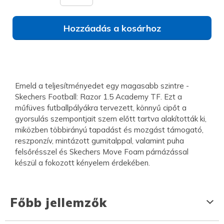
Hozzáadás a kosárhoz
Emeld a teljesítményedet egy magasabb szintre -
Skechers Football: Razor 1.5 Academy TF. Ezt a
műfüves futballpályákra tervezett, könnyű cipőt a
gyorsulás szempontjait szem előtt tartva alakították ki,
miközben többirányú tapadást és mozgást támogató,
reszponzív, mintázott gumitalppal, valamint puha
felsőrésszel és Skechers Move Foam párnázással
készül a fokozott kényelem érdekében.
Főbb jellemzők