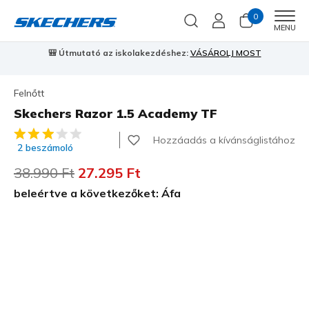
0
Men
MENU
⭐
Skechers VIP:
45 napos visszaküldés tagoknak
Csatlakozz most
⭐
Felnőtt
Skechers Razor 1.5 Academy TF
5 az 5-ből ügyfélértékelés
Hozzáadás a kívánságlistához
2 beszámoló
Az ár a következőhöz képest csökkent:
38.990 Ft
címzett:
27.295 Ft
beleértve a következőket: Áfa