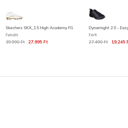
Skechers SKX_1.5 High Academy FG
Dynamight 2.0 - Eaz
Felnőtt
Férfi
Az ár a következőhöz képest csökkent:
címzett:
Az ár a következőh
címzett:
39.990 Ft
27.995 Ft
27.490 Ft
19.245 