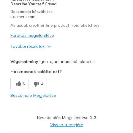
Describe Yourself
Casual
Beszámoló készült itt:
skechers.com
As usual, another fine product from Sketchers.
Fordítás megjelenítése
További részletek
Profi
Végeredmény
Igen, ajánlanám másoknak is
Attractive Design
Hasznosnak találta ezt?
Breathe Well
0
2
Comfortable
Beszámoló Megjelölése
Durable
Stylish
Beszámolók Megjelenítése
1-2
Legjobb használat
Vissza a tetejére
Casual Wear