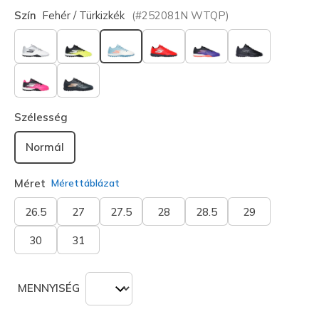
Szín
Fehér / Türkizkék
(#
252081N
WTQP
)
kiválasztva
Szélesség
Normál
Méret
Mérettáblázat
26.5
27
27.5
28
28.5
29
30
31
MENNYISÉG