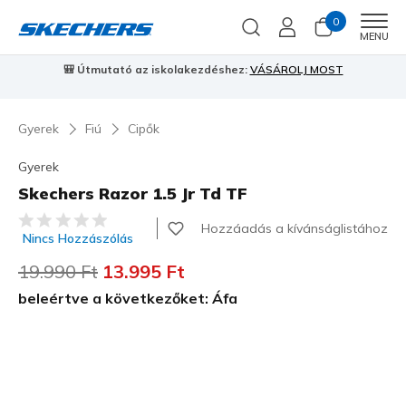
0
Men
MENU
🎒 Útmutató az iskolakezdéshez:
VÁSÁROLJ MOST
⭐
S
Gyerek
Fiú
Cipők
Gyerek
Skechers Razor 1.5 Jr Td TF
4,2 az 5-ből ügyfélértékelés
Hozzáadás a kívánságlistához
Nincs Hozzászólás
Az ár a következőhöz képest csökkent:
19.990 Ft
címzett:
13.995 Ft
beleértve a következőket: Áfa