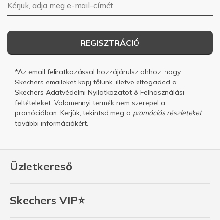
E-mail-cím
REGISZTRÁCIÓ
*Az email feliratkozással hozzájárulsz ahhoz, hogy
Skechers emaileket kapj tőlünk, illetve elfogadod a
Skechers
Adatvédelmi Nyilatkozatot
&
Felhasználási
feltételeket.
Valamennyi termék nem szerepel a
promócióban. Kerjük, tekintsd meg a
promóciós részleteket
további információkért.
Üzletkereső
Skechers VIP⭐