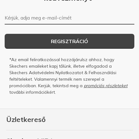
E-mail-cím
REGISZTRÁCIÓ
*Az email feliratkozással hozzájárulsz ahhoz, hogy
Skechers emaileket kapj tőlünk, illetve elfogadod a
Skechers
Adatvédelmi Nyilatkozatot
&
Felhasználási
feltételeket.
Valamennyi termék nem szerepel a
promócióban. Kerjük, tekintsd meg a
promóciós részleteket
további információkért.
Üzletkereső