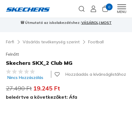
0
Men
MENU
🎒 Útmutató az iskolakezdéshez:
VÁSÁROLJ MOST
⭐
S
Férfi
Vásárlás tevékenység szerint
Football
Felnőtt
Skechers SKX_2 Club MG
4,1 az 5-ből ügyfélértékelés
Hozzáadás a kívánságlistához
Nincs Hozzászólás
Az ár a következőhöz képest csökkent:
27.490 Ft
címzett:
19.245 Ft
beleértve a következőket: Áfa