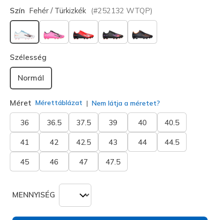
Szín
Fehér / Türkizkék
(#
252132
WTQP
)
kiválasztva
Szélesség
Normál
Méret
Mérettáblázat
Nem látja a méretet?
36
36.5
37.5
39
40
40.5
41
42
42.5
43
44
44.5
45
46
47
47.5
MENNYISÉG