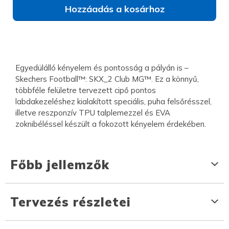
Hozzáadás a kosárhoz
Egyedülálló kényelem és pontosság a pályán is –
Skechers Football™: SKX_2 Club MG™. Ez a könnyű,
többféle felületre tervezett cipő pontos
labdakezeléshez kialakított speciális, puha felsőrésszel,
illetve reszponzív TPU talplemezzel és EVA
zoknibéléssel készült a fokozott kényelem érdekében.
Főbb jellemzők
Tervezés részletei