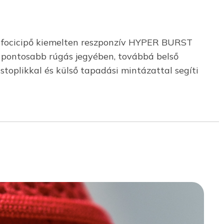
ű focicipő kiemelten reszponzív HYPER BURST
 a pontosabb rúgás jegyében, továbbá belső
stoplikkal és külső tapadási mintázattal segíti