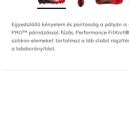
Egyedülálló kényelem és pontosság a pályán is
PRO™ párnázással, fűzős, Performance FitKnit® s
szilikon elemeket tartalmaz a láb stabil rögzít
a labdairányítást.