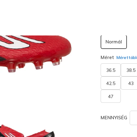
Szélesség
Normál
Méret
Mérettábl
36.5
38.5
42.5
43
47
MENNYISÉG