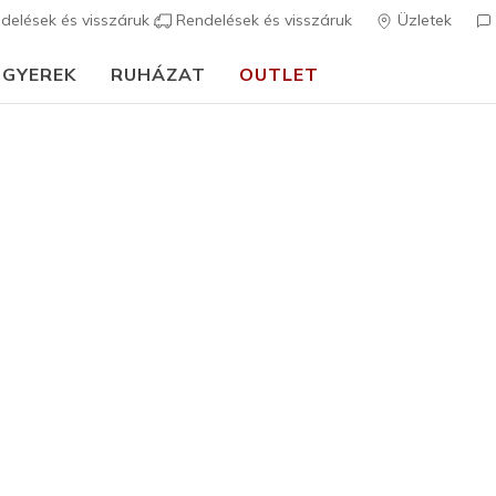
delések és visszáruk
Rendelések és visszáruk
Üzletek
GYEREK
RUHÁZAT
OUTLET
⭐
Skechers VIP:
45 napos visszaküldés tagoknak
Csatlakozz most
⭐
Felnőtt
Skechers 
N
3,8 az 5-ből ügy
89.990 
Szín
Piros / Fek