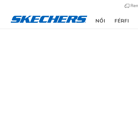
Ren
NŐI
FÉRFI
Férfi
Vásárlás tevékenység szerint
Football