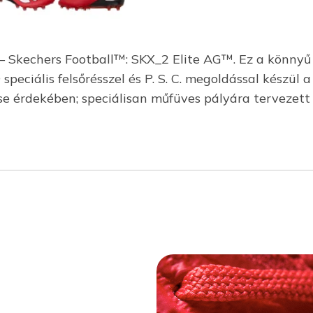
 – Skechers Football™: SKX_2 Elite AG™. Ez a könny
peciális felsőrésszel és P. S. C. megoldással készül
ése érdekében; speciálisan műfüves pályára tervezett 