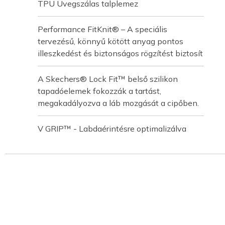
TPU Üvegszálas talplemez
Performance FitKnit® – A speciális
tervezésű, könnyű kötött anyag pontos
illeszkedést és biztonságos rögzítést biztosít
A Skechers® Lock Fit™ belső szilikon
tapadóelemek fokozzák a tartást,
megakadályozva a láb mozgását a cipőben.
V GRIP™ - Labdaérintésre optimalizálva