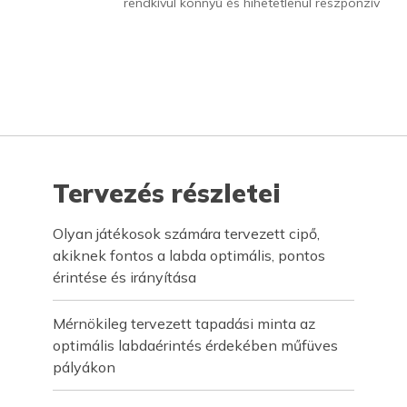
rendkívül könnyű és hihetetlenül reszponzív
Tervezés részletei
Olyan játékosok számára tervezett cipő,
akiknek fontos a labda optimális, pontos
érintése és irányítása
Mérnökileg tervezett tapadási minta az
optimális labdaérintés érdekében műfüves
pályákon