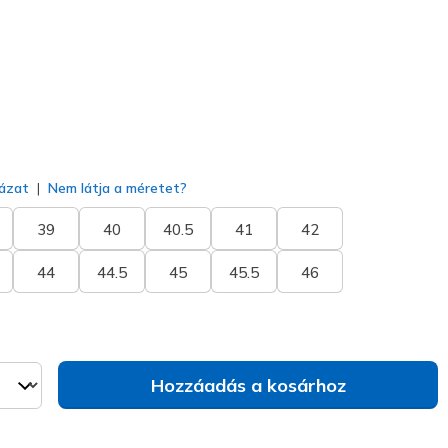
kiválasztva
ázat
Nem látja a méretet?
39
40
40.5
41
42
44
44.5
45
45.5
46
Hozzáadás a kosárhoz