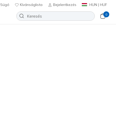
Súgó
Kívánságlista
Bejelentkezés
HUN | HUF
0
SKX_2 Elite AG
Hozzáadás a kívánságlistához
incs Hozzászólás
félértékelés
Ft
beleértve a következőket: Áfa
ete
(#
252112
RDBK
)