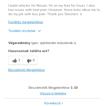
Travel
I build vehicles for Nissan. I'm on my feet for hours. I also
has issues with heel pain. However, these kicks allow me to
Width
Feels true to width
do my job with less pain. Thank you Skechers ☺️
Sizing
Feels true to size
Fordítás megjelenítése
View On Shoes
I'm Into Shoes
További részletek
Profi
Végeredmény
Igen, ajánlanám másoknak is
Comfortable
Hasznosnak találta ezt?
Stability
3
0
Legjobb használat
Beszámoló Megjelölése
Great for standing on feet eight plus hours
Width
Feels true to width
Beszámolók Megjelenítése
1-10
Sizing
Feels true to size
Vissza a tetejére
View On Shoes
I'm Into Shoes
Következő
»