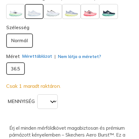
kiválasztva
Szélesség
Normál
Méret
Mérettáblázat
Nem látja a méretet?
36.5
Csak 1 maradt raktáron.
MENNYISÉG
Érj el minden mérföldkövet magabiztosan és prémium
párnázott kényelemben – Skechers Aero Burst™. Ez a