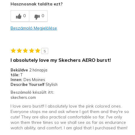
Hasznosnak találta ezt?
Comfortable
0
0
Durable
Beszámoló Megjelölése
Stylish
Legjobb használat
5
Walking
I absolutely love my Skechers AERO burst!
Width
Feels true to width
Beküldve
2 hónapja
tőle:
T
Sizing
Feels true to size
Innen:
Des Moines
View On Shoes
I'm Into Shoes
Describe Yourself
Stylish
Beszámoló készült itt:
skechers.com
I love aero burst!! I absolutely love the pink colored ones.
Everyone stops me and ask where I got them and they're so
cute! They are also practical comfortable so far. I've only
won them three times so we shall see as far as endurance
watch ability, and comfort. I am glad that I purchased them!