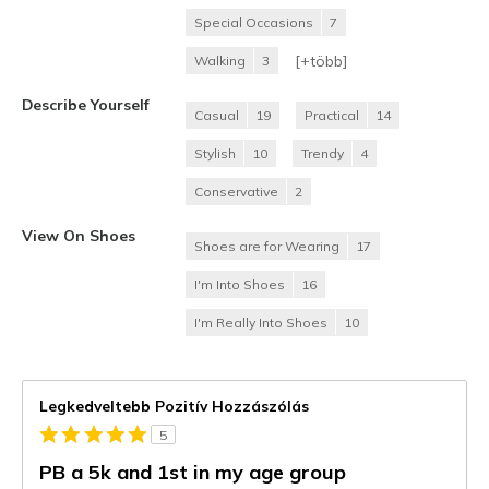
Special Occasions
7
[+
több
]
Walking
3
Describe Yourself
Casual
19
Practical
14
Stylish
10
Trendy
4
Conservative
2
View On Shoes
Shoes are for Wearing
17
I'm Into Shoes
16
I'm Really Into Shoes
10
Legkedveltebb Pozitív Hozzászólás
5
PB a 5k and 1st in my age group