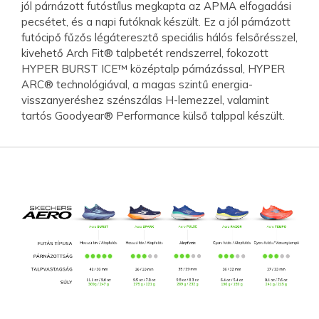
jól párnázott futóstílus megkapta az APMA elfogadási
pecsétet, és a napi futóknak készült. Ez a jól párnázott
futócipő fűzős légáteresztő speciális hálós felsőrésszel,
kivehető Arch Fit® talpbetét rendszerrel, fokozott
HYPER BURST ICE™ középtalp párnázással, HYPER
ARC® technológiával, a magas szintű energia-
visszanyeréshez szénszálas H-lemezzel, valamint
tartós Goodyear® Performance külső talppal készült.