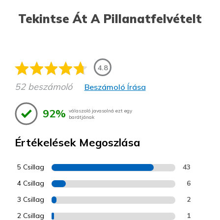
Tekintse Át A Pillanatfelvételt
4.8
52 beszámoló
Beszámoló Írása
92%
válaszoló javasolná ezt egy
barátjának
Értékelések Megoszlása
5 Csillag
43
4 Csillag
6
3 Csillag
2
2 Csillag
1