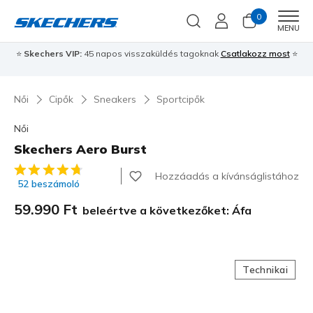
0
Men
MENU
⭐
Skechers VIP:
45 napos visszaküldés tagoknak
Csatlakozz most
⭐
Női
Cipők
Sneakers
Sportcipők
Női
Skechers Aero Burst
5 az 5-ből ügyfélértékelés
Hozzáadás a kívánságlistához
52 beszámoló
59.990 Ft
beleértve a következőket: Áfa
Technikai