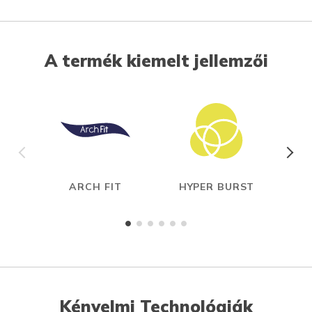
A termék kiemelt jellemzői
ARCH FIT
HYPER BURST
CAR
Kényelmi Technológiák