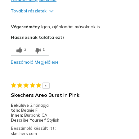
További részletek
Profi
Végeredmény
Igen, ajánlanám másoknak is
Attractive Design
Hasznosnak találta ezt?
Comfortable
3
0
Stylish
Beszámoló Megjelölése
Legjobb használat
Walking
5
Width
Feels true to width
Skechers Areo Burst in Pink
Sizing
Feels true to size
Beküldve
2 hónapja
View On Shoes
Shoes are for Wearing
tőle:
Beanie F.
Innen:
Burbank, CA
Describe Yourself
Stylish
Beszámoló készült itt:
skechers.com