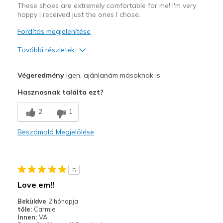
These shoes are extremely comfortable for me! I'm very
happy I received just the ones I chose.
Fordítás megjelenítése
További részletek
Profi
Végeredmény
Igen, ajánlanám másoknak is
Attractive Design
Hasznosnak találta ezt?
Comfortable
2
1
Stylish
Beszámoló Megjelölése
Legjobb használat
Casual Wear
5
Travel
Love em!!
Width
Feels true to width
Beküldve
2 hónapja
tőle:
Carmie
Sizing
Feels true to size
Innen:
VA
View On Shoes
I'm Really Into Shoes