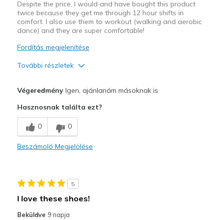
Despite the price, I would and have bought this product
twice because they get me through 12 hour shifts in
comfort. I also use them to workout (walking and aerobic
dance) and they are super comfortable!
Fordítás megjelenítése
További részletek
Profi
Végeredmény
Igen, ajánlanám másoknak is
Attractive Design
Hasznosnak találta ezt?
Comfortable
0
0
Stylish
Beszámoló Megjelölése
Kontra
Expensive
5
Legjobb használat
I love these shoes!
12 hour shifts
Beküldve
9 napja