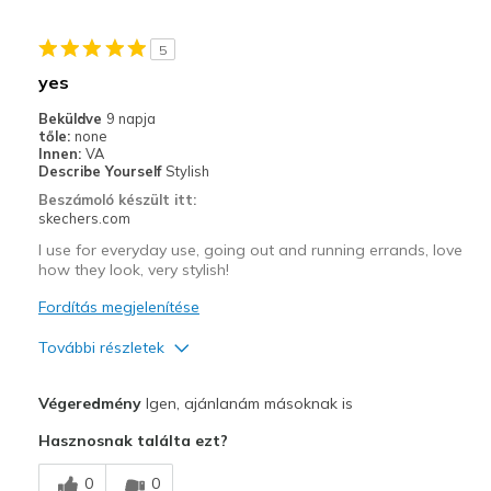
Stylish
5
Legjobb használat
yes
Casual Wear
Beküldve
9 napja
tőle:
none
Going Out
Innen:
VA
Describe Yourself
Stylish
Special Occasions
Beszámoló készült itt:
skechers.com
Travel
I use for everyday use, going out and running errands, love
how they look, very stylish!
Width
Feels true to width
Sizing
Feels true to size
Fordítás megjelenítése
View On Shoes
I'm Into Shoes
További részletek
Profi
Végeredmény
Igen, ajánlanám másoknak is
Attractive Design
Hasznosnak találta ezt?
Breathe Well
0
0