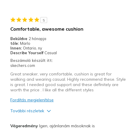
View On Shoes
I'm Into Shoes
5
Comfortable, awesome cushion
Beküldve
2 hónapja
tőle:
Marlo
Innen:
Ontario, ny
Describe Yourself
Casual
Beszámoló készült itt:
skechers.com
Great sneaker, very comfortable, cushion is great for
walking and wearing casual. Highly recommend these. Style
is great. I needed good support and these definitely are
worth the price . I like all the different styles
Fordítás megjelenítése
További részletek
Profi
Végeredmény
Igen, ajánlanám másoknak is
Attractive Design