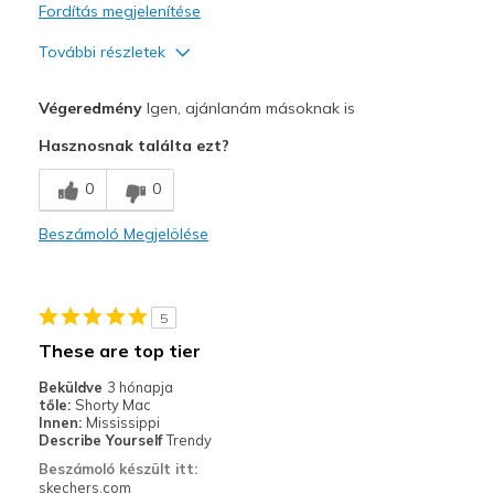
Fordítás megjelenítése
További részletek
Profi
Végeredmény
Igen, ajánlanám másoknak is
Attractive Design
Hasznosnak találta ezt?
Breathe Well
0
0
Comfortable
Beszámoló Megjelölése
I've worn them three times! Get lots of complime
Stylish
5
Legjobb használat
These are top tier
Casual Wear
Beküldve
3 hónapja
tőle:
Shorty Mac
Going Out
Innen:
Mississippi
Describe Yourself
Trendy
Special Occasions
Beszámoló készült itt:
skechers.com