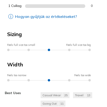
1 Csillag
0
Hogyan gyűjtjük az értékeléseket?
Sizing
Feels full size too small
Feels full size too big
Width
Feels too narrow
Feels too wide
Best Uses
Casual Wear
25
Travel
13
Going Out
11