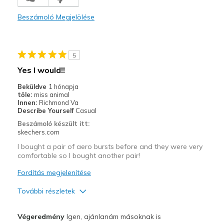
Comfortable
Beszámoló Megjelölése
Durable
Stylish
5
Legjobb használat
Yes I would!!
Casual Wear
Beküldve
1 hónapja
tőle:
miss animal
Width
Feels true to width
Innen:
Richmond Va
Describe Yourself
Casual
Sizing
Feels full size too small
Beszámoló készült itt:
View On Shoes
I'm Into Shoes
skechers.com
I bought a pair of aero bursts before and they were very
comfortable so I bought another pair!
Fordítás megjelenítése
További részletek
Profi
Végeredmény
Igen, ajánlanám másoknak is