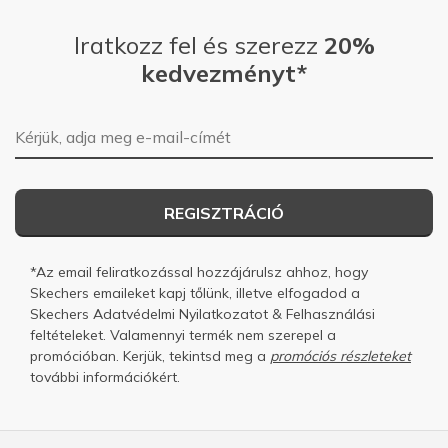
Iratkozz fel és szerezz
20%
kedvezményt*
E-mail-cím
REGISZTRÁCIÓ
*Az email feliratkozással hozzájárulsz ahhoz, hogy
Skechers emaileket kapj tőlünk, illetve elfogadod a
Skechers
Adatvédelmi Nyilatkozatot
&
Felhasználási
feltételeket.
Valamennyi termék nem szerepel a
promócióban. Kerjük, tekintsd meg a
promóciós részleteket
további információkért.