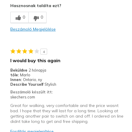
Attractive Design
Hasznosnak találta ezt?
Comfortable
0
0
Stylish
Beszámoló Megjelölése
Legjobb használat
Casual Wear
4
Width
Feels true to width
I would buy this again
Sizing
Feels true to size
Beküldve
2 hónapja
View On Shoes
I'm Really Into Shoes
tőle:
Marlo
Innen:
Ontario, ny
Describe Yourself
Stylish
Beszámoló készült itt:
skechers.com
Great for walking, very comfortable and the price wasnt
bad. I hope that they will last for a long time. Looking at
getting another pair to switch on and off. I ordered on line
didnt take long to get and free shipping.
Fordítás megjelenítése