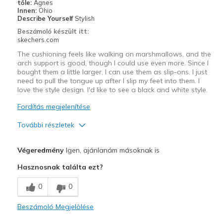
tőle:
Agnes
Workout
Innen:
Ohio
Describe Yourself
Stylish
Width
Feels true to width
Beszámoló készült itt:
Sizing
Feels true to size
skechers.com
View On Shoes
I'm Into Shoes
The cushioning feels like walking on marshmallows, and the
arch support is good, though I could use even more. Since I
bought them a little larger, I can use them as slip-ons. I just
need to pull the tongue up after I slip my feet into them. I
love the style design. I'd like to see a black and white style.
Fordítás megjelenítése
További részletek
Profi
Végeredmény
Igen, ajánlanám másoknak is
Attractive Design
Hasznosnak találta ezt?
Breathe Well
0
0
Comfortable
Beszámoló Megjelölése
Durable