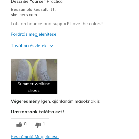
Describe Yourself
Practical
Beszámoló készült itt:
skechers.com
Lots on bounce and support! Love the colors!!
Fordítás megjelenítése
További részletek
Profi
Attractive Design
Comfortable
Summer walking
Stylish
shoes!
Végeredmény
Igen, ajánlanám másoknak is
Legjobb használat
Hasznosnak találta ezt?
Walking
0
1
Width
Feels true to width
Sizing
Feels true to size
Beszámoló Megjelölése