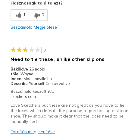
Hasznosnak találta ezt?
Comfortable
1
0
Stylish
Beszámoló Megjelölése
Legjobb használat
Casual Wear
3
Going Out
Need to tie these , unlike other slip ons
Special Occasions
Beküldve
26 napja
tőle:
Wayne
Travel
Innen:
Madisonville La
Describe Yourself
Conservative
Width
Feels true to width
Beszámoló készült itt:
skechers.com
Sizing
Feels true to size
View On Shoes
I'm Really Into Shoes
Love Sketchers but these are not great as you have to tie
the laces which defeats the purpose of purchasing a slip on
shoe. They should make it clear that the laces need to be
manually tied
Fordítás megjelenítése