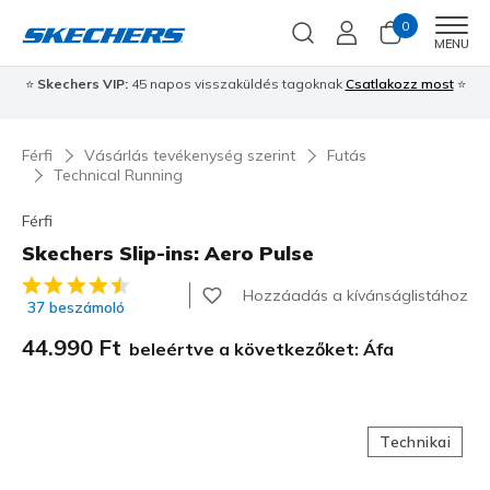
0
Men
MENU
⭐
Skechers VIP:
45 napos visszaküldés tagoknak
Csatlakozz most
⭐
Férfi
Vásárlás tevékenység szerint
Futás
Technical Running
Férfi
Skechers Slip-ins: Aero Pulse
4,7 az 5-ből ügyfélértékelés
Hozzáadás a kívánságlistához
37 beszámoló
44.990 Ft
beleértve a következőket: Áfa
Technikai