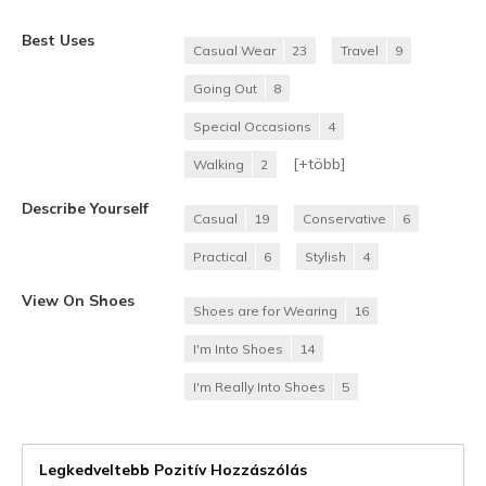
Best Uses
Casual Wear
23
Travel
9
Going Out
8
Special Occasions
4
[+
több
]
Walking
2
Describe Yourself
Casual
19
Conservative
6
Practical
6
Stylish
4
View On Shoes
Shoes are for Wearing
16
I'm Into Shoes
14
I'm Really Into Shoes
5
Legkedveltebb Pozitív Hozzászólás