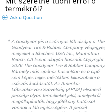
Mit szeretne tudni erről a
termékről?
Ask a Question
A Goodyear (és a szárnyas láb dizájn) a The
Goodyear Tire & Rubber Company védjegyei,
melyeket a Skechers USA Inc., Manhattan
Beach, CA licenc alapján használ. Copyright
2026 The Goodyear Tire & Rubber Company.
Bármely más cipőhöz hasonlóan ez a cipő
sem képes teljes mértékben kiküszöbölni a
csúszás kockázatát. Az Amerikai
Lábszakorvosi Szövetség (APMA) elismerő
pecsétje olyan termékeket jelöl, amelyekről
megállapították, hogy jótékony hatással
vannak a láb egészségére. A pecsét