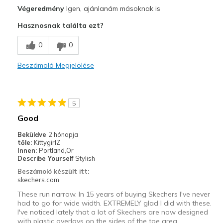
Profi
Végeredmény
Igen, ajánlanám másoknak is
Attractive Design
Hasznosnak találta ezt?
Breathe Well
0
0
Comfortable
Beszámoló Megjelölése
Kontra
better than puff styles that stain when washed
5
Legjobb használat
Good
Casual Wear
Beküldve
2 hónapja
tőle:
KittygirlZ
Travel
Innen:
Portland,Or
Describe Yourself
Stylish
Width
Feels true to width
Beszámoló készült itt:
Sizing
Feels true to size
skechers.com
View On Shoes
Shoes are for Wearing
These run narrow. In 15 years of buying Skechers I've never
had to go for wide width. EXTREMELY glad I did with these.
I've noticed lately that a lot of Skechers are now designed
with plastic overlays on the sides of the toe area,