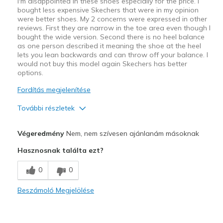
I'm disappointed in these shoes especially for the price. I
bought less expensive Skechers that were in my opinion
were better shoes. My 2 concerns were expressed in other
reviews. First they are narrow in the toe area even though I
bought the wide version. Second there is no heel balance
as one person described it meaning the shoe at the heel
lets you lean backwards and can throw off your balance. I
would not buy this model again Skechers has better
options.
Fordítás megjelenítése
További részletek
Width
Feels too narrow
Végeredmény
Nem, nem szívesen ajánlanám másoknak
Sizing
Feels true to size
Hasznosnak találta ezt?
View On Shoes
Shoes are for Wearing
0
0
Beszámoló Megjelölése