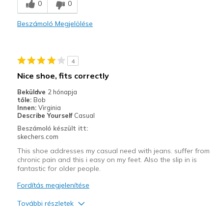
0
0
Going Out
Beszámoló Megjelölése
Width
Feels true to width
Sizing
Feels true to size
View On Shoes
I'm Into Shoes
4
Nice shoe, fits correctly
Beküldve
2 hónapja
tőle:
Bob
Innen:
Virginia
Describe Yourself
Casual
Beszámoló készült itt:
skechers.com
This shoe addresses my casual need with jeans. suffer from
chronic pain and this i easy on my feet. Also the slip in is
fantastic for older people.
Fordítás megjelenítése
További részletek