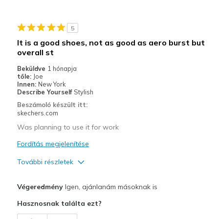
Sizing
Feels true to size
View On Shoes
Shoes are for Wearing
5
It is a good shoes, not as good as aero burst but
overall st
Beküldve
1 hónapja
tőle:
Joe
Innen:
New York
Describe Yourself
Stylish
Beszámoló készült itt:
skechers.com
Was planning to use it for work
Fordítás megjelenítése
További részletek
Profi
Végeredmény
Igen, ajánlanám másoknak is
Comfortable
Hasznosnak találta ezt?
Legjobb használat