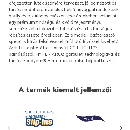
kifejezetten futók számára tervezett, jól párnázott és
tartós modell áramvonalas belső anyaggal rendelkezik
a súly és a súrlódás csökkentése érdekében, valamint
egy prémiumminőségű és kiváló teljesítményű
sarokrésszel a fokozott stabilitás és a biztonságos
rögzítés érzete érdekében. Ez a modell légáteresztő
speciális hálós felsőrésszel, állítható fűzőkkel, kivehető
Arch Fit talpbetéttel, könnyű ECO FLIGHT™
párnázással, HYPER ARC® görbületi technológiával és
tartós Goodyear® Performance külső talppal készült.
A termék kiemelt jellemzői