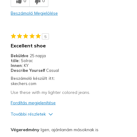
0
0
Comfortable
Beszámoló Megjelölése
Durable
Stylish
5
Legjobb használat
Excellent shoe
Casual Wear
Beküldve
25 napja
tőle:
Solrac
Going Out
Innen:
KY
Describe Yourself
Casual
Width
Feels true to width
Beszámoló készült itt:
skechers.com
Sizing
Feels true to size
View On Shoes
Shoes are for Wearing
Use these with my lighter colored jeans.
Fordítás megjelenítése
További részletek
Profi
Végeredmény
Igen, ajánlanám másoknak is
Attractive Design