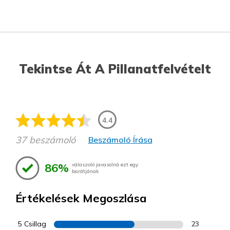
Tekintse Át A Pillanatfelvételt
4.4
37 beszámoló
Beszámoló Írása
86%
válaszoló javasolná ezt egy
barátjának
Értékelések Megoszlása
5 Csillag
23