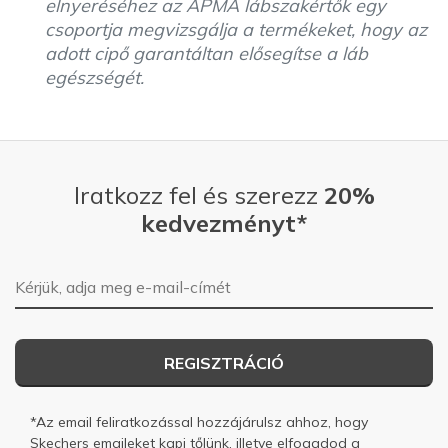
elnyeréséhez az APMA lábszakértők egy
csoportja megvizsgálja a termékeket, hogy az
adott cipő garantáltan elősegítse a láb
egészségét.
Iratkozz fel és szerezz
20%
kedvezményt*
E-mail-cím
REGISZTRÁCIÓ
*Az email feliratkozással hozzájárulsz ahhoz, hogy
Skechers emaileket kapj tőlünk, illetve elfogadod a