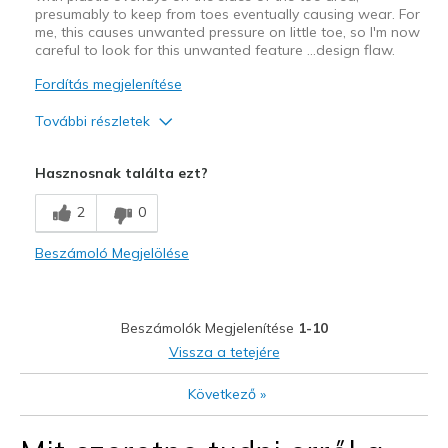
presumably to keep from toes eventually causing wear. For
me, this causes unwanted pressure on little toe, so I'm now
careful to look for this unwanted feature …design flaw.
Fordítás megjelenítése
További részletek
Width
Feels too narrow
Hasznosnak találta ezt?
Sizing
Feels true to size
View On Shoes
Shoes are for Wearing
2
0
Beszámoló Megjelölése
Beszámolók Megjelenítése
1-10
Vissza a tetejére
Következő
»