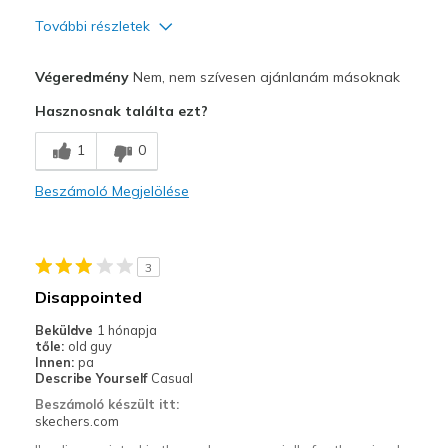
További részletek
Profi
Végeredmény
Nem, nem szívesen ajánlanám másoknak
Breathe Well
Hasznosnak találta ezt?
Kontra
1
0
Need to tie the shoe
Beszámoló Megjelölése
Legjobb használat
Casual Wear
3
Width
Feels too narrow
Disappointed
Sizing
Feels half size too small
Beküldve
1 hónapja
View On Shoes
I'm Into Shoes
tőle:
old guy
Innen:
pa
Describe Yourself
Casual
Beszámoló készült itt:
skechers.com