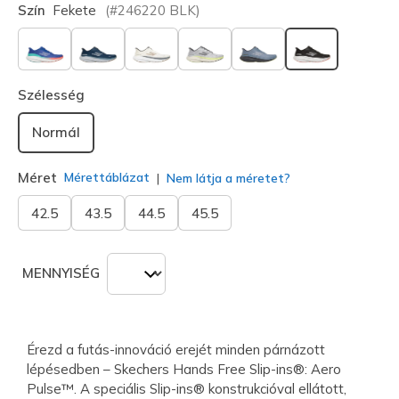
Szín
Fekete
(#
246220
BLK
)
kiválasztva
Szélesség
Normál
Méret
Mérettáblázat
Nem látja a méretet?
42.5
43.5
44.5
45.5
MENNYISÉG
Érezd a futás-innováció erejét minden párnázott
lépésedben – Skechers Hands Free Slip-ins®: Aero
Pulse™. A speciális Slip-ins® konstrukcióval ellátott,