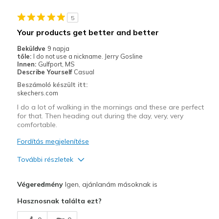
Stylish
5
Kontra
Your products get better and better
None
Beküldve
9 napja
tőle:
I do not use a nickname. Jerry Gosline
Legjobb használat
Innen:
Gulfport, MS
Describe Yourself
Casual
Casual Wear
Beszámoló készült itt:
skechers.com
Gym shoe
I do a lot of walking in the mornings and these are perfect
for that. Then heading out during the day, very, very
Width
Feels true to width
comfortable.
Sizing
Feels true to size
Fordítás megjelenítése
View On Shoes
I'm Into Shoes
További részletek
Profi
Végeredmény
Igen, ajánlanám másoknak is
Attractive Design
Hasznosnak találta ezt?
Breathe Well