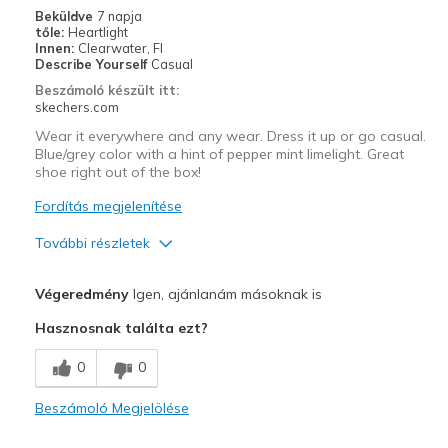
Beküldve
7 napja
tőle:
Heartlight
Innen:
Clearwater, Fl
Describe Yourself
Casual
Beszámoló készült itt:
skechers.com
Wear it everywhere and any wear. Dress it up or go casual.
Blue/grey color with a hint of pepper mint limelight. Great
shoe right out of the box!
Fordítás megjelenítése
További részletek
Profi
Végeredmény
Igen, ajánlanám másoknak is
Attractive Design
Hasznosnak találta ezt?
Breathe Well
0
0
Comfortable
Beszámoló Megjelölése
Durable