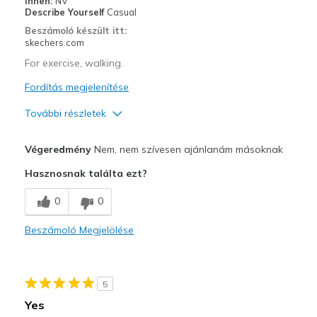
Innen:
NV
Describe Yourself
Casual
Beszámoló készült itt:
skechers.com
For exercise, walking.
Fordítás megjelenítése
További részletek
Width
Feels too narrow
Végeredmény
Nem, nem szívesen ajánlanám másoknak
Sizing
Feels true to size
Hasznosnak találta ezt?
View On Shoes
Shoes are for Wearing
0
0
Beszámoló Megjelölése
5
Yes