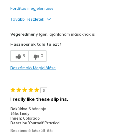
Fordítás megjelenítése
További részletek
Profi
Végeredmény
Igen, ajánlanám másoknak is
Attractive Design
Hasznosnak találta ezt?
Breathe Well
3
0
Comfortable
Beszámoló Megjelölése
Durable
Stylish
5
Legjobb használat
I really like these slip ins.
Casual Wear
Beküldve
5 hónapja
tőle:
Lindy
Going Out
Innen:
Colorado
Describe Yourself
Practical
Special Occasions
Beszámoló készült itt: