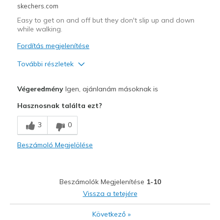
skechers.com
Travel
Easy to get on and off but they don't slip up and down
while walking.
View On Shoes
I'm Into Shoes
Fordítás megjelenítése
További részletek
Profi
Végeredmény
Igen, ajánlanám másoknak is
Comfortable
Hasznosnak találta ezt?
Stylish
3
0
Legjobb használat
Beszámoló Megjelölése
Casual Wear
Travel
Beszámolók Megjelenítése
1-10
Width
Feels true to width
Vissza a tetejére
Sizing
Feels true to size
Következő
»
View On Shoes
Shoes are for Wearing