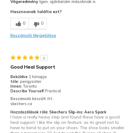
Végeredmény
Igen, ajánlanám másoknak is
Sizing
Feels true to size
Hasznosnak találta ezt?
View On Shoes
I'm Into Shoes
0
0
Beszámoló Megjelölése
5
Good Heal Support
Beküldve
1 hónapja
tőle:
pengysister
Innen:
Toronto
Describe Yourself
Practical
Beszámoló készült itt:
skechers.ca
Hozzászólások róla: Skechers Slip-ins: Aero Spark
I have a really heavy step and found these have a good
heal support. I like the slip on feature, as its great not to
have to bend to put on your shoes. The shoe looks smaller