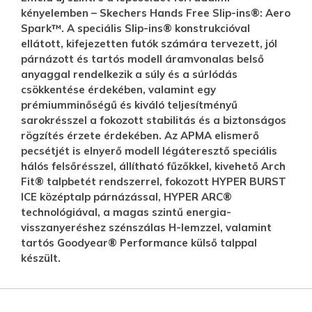
kényelemben – Skechers Hands Free Slip-ins®: Aero
Spark™. A speciális Slip-ins® konstrukcióval
ellátott, kifejezetten futók számára tervezett, jól
párnázott és tartós modell áramvonalas belső
anyaggal rendelkezik a súly és a súrlódás
csökkentése érdekében, valamint egy
prémiumminőségű és kiváló teljesítményű
sarokrésszel a fokozott stabilitás és a biztonságos
rögzítés érzete érdekében. Az APMA elismerő
pecsétjét is elnyerő modell légáteresztő speciális
hálós felsőrésszel, állítható fűzőkkel, kivehető Arch
Fit® talpbetét rendszerrel, fokozott HYPER BURST
ICE középtalp párnázással, HYPER ARC®
technológiával, a magas szintű energia-
visszanyeréshez szénszálas H-lemzzel, valamint
tartós Goodyear® Performance külső talppal
készült.