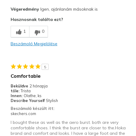
Profi
Végeredmény
Igen, ajánlanám másoknak is
Attractive Design
Hasznosnak találta ezt?
Breathe Well
1
0
Comfortable
Beszámoló Megjelölése
Durable
Stylish
5
Legjobb használat
Comfortable
Athletic, Gym
Beküldve
2 hónapja
tőle:
Trista
Width
Feels true to width
Innen:
Olathe, ks
Describe Yourself
Stylish
Sizing
Feels true to size
Beszámoló készült itt:
View On Shoes
I'm Into Shoes
skechers.com
I bought these as well as the aero burst. both are very
comfortable shoes. I think the burst are closer to the.Hoka
brand and comfort and looks. I have a large foot and the