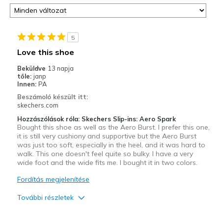
5
Love this shoe
Beküldve
13 napja
tőle:
janp
Innen:
PA
Beszámoló készült itt:
skechers.com
Hozzászólások róla: Skechers Slip-ins: Aero Spark
Bought this shoe as well as the Aero Burst. I prefer this one,
it is still very cushiony and supportive but the Aero Burst
was just too soft, especially in the heel, and it was hard to
walk. This one doesn't feel quite so bulky. I have a very
wide foot and the wide fits me. I bought it in two colors.
Fordítás megjelenítése
További részletek
Width
Feels true to width