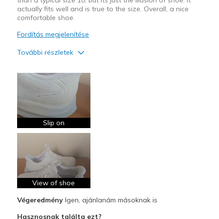
than a typical size 10, but its just the illusion of shoe. It
actually fits well and is true to the size. Overall, a nice
comfortable shoe.
Fordítás megjelenítése
További részletek
Profi
Attractive Design
Breathe Well
Comfortable
Slip on
Durable
Stylish
Legjobb használat
View of shoe
Casual Wear
Végeredmény
Igen, ajánlanám másoknak is
Going Out
Hasznosnak találta ezt?