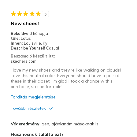
Need Break In
5
Legjobb használat
New shoes!
Casual Wear
Beküldve
3 hónapja
tőle:
Lotus
Width
Feels true to width
Innen:
Louisville, Ky
Describe Yourself
Casual
Sizing
Feels half size too big
Beszámoló készült itt:
View On Shoes
Shoes are for Wearing
skechers.com
I love my new shoes and they're like walking on clouds!
Love this neutral color. Everyone should have a pair of
these in their closet. I'm glad I took a chance w this
purchase, so comfortable!
Fordítás megjelenítése
További részletek
Profi
Végeredmény
Igen, ajánlanám másoknak is
Attractive Design
Hasznosnak találta ezt?