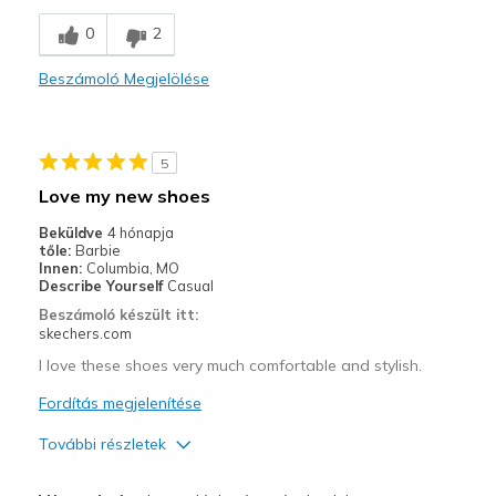
Breathe Well
0
2
Comfortable
Beszámoló Megjelölése
Durable
Stylish
5
Legjobb használat
Love my new shoes
Casual Wear
Beküldve
4 hónapja
tőle:
Barbie
Going Out
Innen:
Columbia, MO
Describe Yourself
Casual
Special Occasions
Beszámoló készült itt:
skechers.com
Travel
I love these shoes very much comfortable and stylish.
Width
Feels true to width
Fordítás megjelenítése
Sizing
Feels true to size
További részletek
View On Shoes
I'm Really Into Shoes
Profi