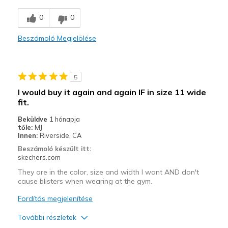
Travel
0
0
Width
Feels true to width
Beszámoló Megjelölése
Sizing
Feels true to size
View On Shoes
I'm Really Into Shoes
5
I would buy it again and again IF in size 11 wide
fit.
Beküldve
1 hónapja
tőle:
MJ
Innen:
Riverside, CA
Beszámoló készült itt:
skechers.com
They are in the color, size and width I want AND don't
cause blisters when wearing at the gym.
Fordítás megjelenítése
További részletek