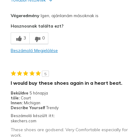
További részletek
Profi
Végeredmény
Igen, ajánlanám másoknak is
Attractive Design
Hasznosnak találta ezt?
Comfortable
3
0
Beszámoló Megjelölése
5
I would buy these shoes again in a heart beat.
Beküldve
5 hónapja
tőle:
Court
Innen:
Michigan
Describe Yourself
Trendy
Beszámoló készült itt:
skechers.com
These shoes are godsend. Very Comfortable especially for
work.