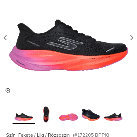
Szín
Fekete / Lila / Rózsaszín
(#
172205
BPPK
)