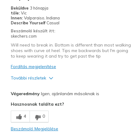
Travel
Beküldve
3 hónapja
tőle:
Vic
Width
Feels true to width
Innen:
Valparaiso, Indiana
Describe Yourself
Casual
Sizing
Feels true to size
Beszámoló készült itt:
View On Shoes
I'm Into Shoes
skechers.com
Will need to break in. Bottom is different than most walking
shoes with curve at heel. Tips me backwards but I'm going
to keep wearing it and try to get past the tip
Fordítás megjelenítése
További részletek
Profi
Végeredmény
Igen, ajánlanám másoknak is
Attractive Design
Hasznosnak találta ezt?
Comfortable
4
0
Stylish
Beszámoló Megjelölése
Kontra