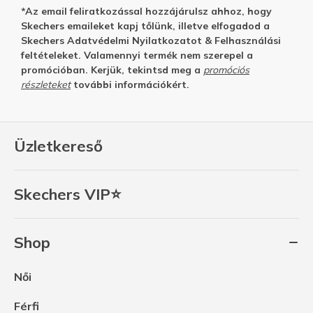
*Az email feliratkozással hozzájárulsz ahhoz, hogy
Skechers emaileket kapj tőlünk, illetve elfogadod a
Skechers
Adatvédelmi Nyilatkozatot
&
Felhasználási
feltételeket.
Valamennyi termék nem szerepel a
promócióban. Kerjük, tekintsd meg a
promóciós
részleteket
további információkért.
Üzletkereső
Skechers VIP⭐
Shop
Női
Férfi