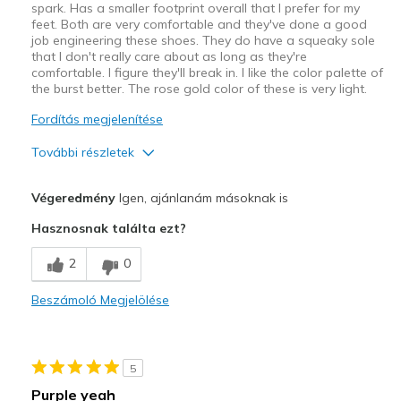
spark. Has a smaller footprint overall that I prefer for my
feet. Both are very comfortable and they've done a good
job engineering these shoes. They do have a squeaky sole
that I don't really care about as long as they're
comfortable. I figure they'll break in. I like the color palette of
the burst better. The rose gold color of these is very light.
Fordítás megjelenítése
További részletek
Profi
Végeredmény
Igen, ajánlanám másoknak is
Attractive Design
Hasznosnak találta ezt?
Comfortable
2
0
Kontra
Beszámoló Megjelölése
Squeaky
Legjobb használat
5
Casual Wear
Purple yeah