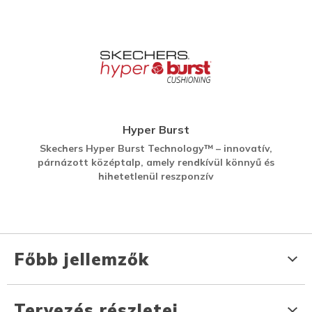
Hyper Burst
Skechers Hyper Burst Technology™ – innovatív,
párnázott középtalp, amely rendkívül könnyű és
hihetetlenül reszponzív
Főbb jellemzők
Tervezés részletei