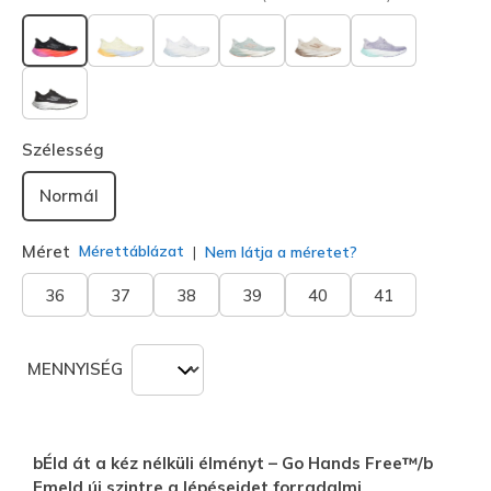
kiválasztva
Szélesség
Normál
Méret
Mérettáblázat
Nem látja a méretet?
36
37
38
39
40
41
MENNYISÉG
bÉld át a kéz nélküli élményt – Go Hands Free™/b
Emeld új szintre a lépéseidet forradalmi