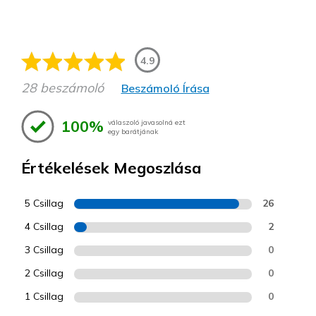
4.9
28 beszámoló
Beszámoló Írása
100%
válaszoló javasolná ezt
egy barátjának
Értékelések Megoszlása
5 Csillag
26
4 Csillag
2
3 Csillag
0
2 Csillag
0
1 Csillag
0