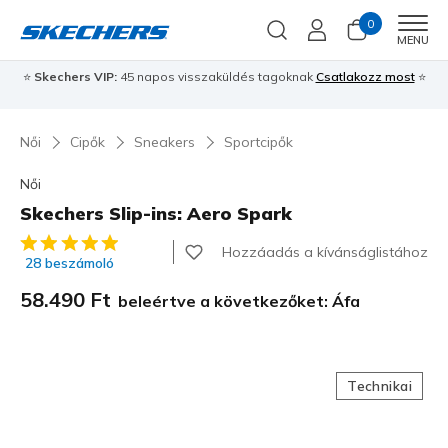
0
Men
MENU
⭐
Skechers VIP:
45 napos visszaküldés tagoknak
Csatlakozz most
⭐
Női
Cipők
Sneakers
Sportcipők
Női
Skechers Slip-ins: Aero Spark
5 az 5-ből ügyfélértékelés
Hozzáadás a kívánságlistához
28 beszámoló
58.490 Ft
beleértve a következőket: Áfa
Technikai