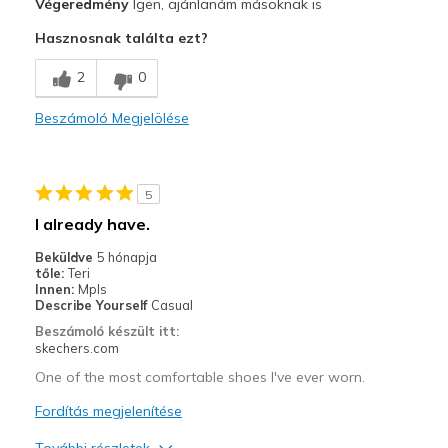
Végeredmény
Igen, ajánlanám másoknak is
Attractive Design
Hasznosnak találta ezt?
Breathe Well
2
0
Comfortable
Beszámoló Megjelölése
Durable
Stylish
5
Legjobb használat
I already have.
Casual Wear
Beküldve
5 hónapja
tőle:
Teri
Travel
Innen:
Mpls
Describe Yourself
Casual
Sizing
Feels true to size
Beszámoló készült itt:
skechers.com
View On Shoes
I'm Into Shoes
One of the most comfortable shoes I've ever worn.
Fordítás megjelenítése