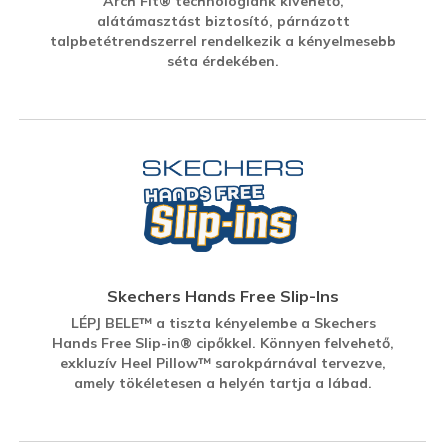
Arch Fit® technológiánk kivehető,
alátámasztást biztosító, párnázott
talpbetétrendszerrel rendelkezik a kényelmesebb
séta érdekében.
Skechers Hands Free Slip-Ins
LÉPJ BELE™ a tiszta kényelembe a Skechers
Hands Free Slip-in® cipőkkel. Könnyen felvehető,
exkluzív Heel Pillow™ sarokpárnával tervezve,
amely tökéletesen a helyén tartja a lábad.