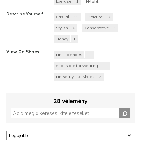
[+
több
]
Exercise
1
Describe Yourself
Casual
11
Practical
7
Stylish
6
Conservative
1
Trendy
1
View On Shoes
I'm Into Shoes
14
Shoes are for Wearing
11
I'm Really Into Shoes
2
28 vélemény