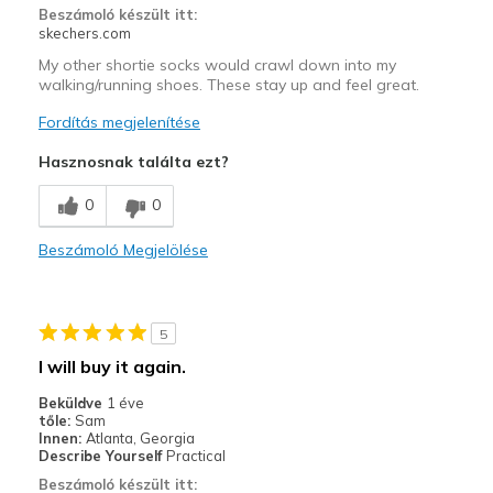
Beszámoló készült itt:
skechers.com
My other shortie socks would crawl down into my
walking/running shoes. These stay up and feel great.
Fordítás megjelenítése
Hasznosnak találta ezt?
0
0
Beszámoló Megjelölése
5
I will buy it again.
Beküldve
1 éve
tőle:
Sam
Innen:
Atlanta, Georgia
Describe Yourself
Practical
Beszámoló készült itt: