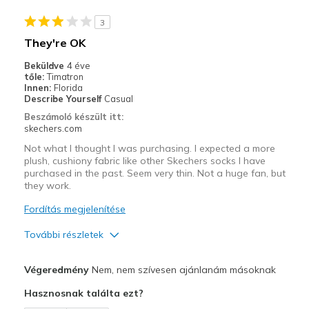
View On Shoes
Shoes are for Wearing
3
They're OK
Beküldve
4 éve
tőle:
Timatron
Innen:
Florida
Describe Yourself
Casual
Beszámoló készült itt:
skechers.com
Not what I thought I was purchasing. I expected a more
plush, cushiony fabric like other Skechers socks I have
purchased in the past. Seem very thin. Not a huge fan, but
they work.
Fordítás megjelenítése
További részletek
Profi
Végeredmény
Nem, nem szívesen ajánlanám másoknak
Breathe Well
Hasznosnak találta ezt?