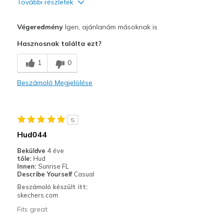
További részletek
Profi
Végeredmény
Igen, ajánlanám másoknak is
Attractive Design
Hasznosnak találta ezt?
Breathe Well
1
0
Comfortable
Beszámoló Megjelölése
Durable
Stylish
5
Legjobb használat
Hud044
Casual Wear
Beküldve
4 éve
tőle:
Hud
Going Out
Innen:
Sunrise FL
Describe Yourself
Casual
Width
Feels true to width
Beszámoló készült itt:
skechers.com
Sizing
Feels true to size
View On Shoes
I'm Into Shoes
Fits great