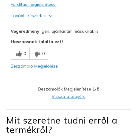
Fordítás megjelenítése
További részletek
Profi
Végeredmény
Igen, ajánlanám másoknak is
Attractive Design
Hasznosnak találta ezt?
Breathe Well
0
0
Comfortable
Beszámoló Megjelölése
Durable
Stylish
Beszámolók Megjelenítése
1-8
Legjobb használat
Vissza a tetejére
Casual Wear
Going Out
Mit szeretne tudni erről a
termékről?
Special Occasions