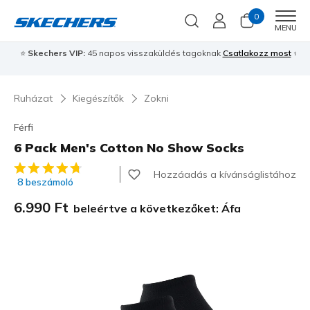
0
Men
MENU
⭐
Skechers VIP:
45 napos visszaküldés tagoknak
Csatlakozz most
⭐
Ruházat
Kiegészítők
Zokni
Férfi
6 Pack Men's Cotton No Show Socks
3,1 az 5-ből ügyfélértékelés
Hozzáadás a kívánságlistához
8 beszámoló
6.990 Ft
beleértve a következőket: Áfa