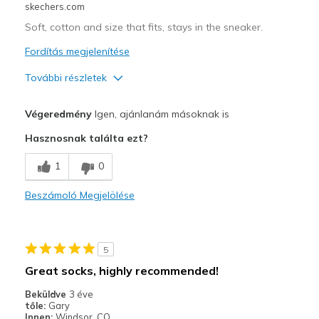
skechers.com
Soft, cotton and size that fits, stays in the sneaker.
Fordítás megjelenítése
További részletek
Profi
Végeredmény
Igen, ajánlanám másoknak is
Breathe Well
Hasznosnak találta ezt?
Comfortable
1
0
Stylish
Beszámoló Megjelölése
Legjobb használat
Casual Wear
5
Going Out
Great socks, highly recommended!
Special Occasions
Beküldve
3 éve
tőle:
Gary
Travel
Innen:
Windsor, CO