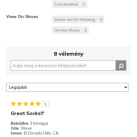
Conservative
1
View On Shoes
Shoes are for Wearing
4
I'm Into Shoes
2
8 vélemény
5
Great Socks!!'
Beküldve
3 hónapja
tőle:
Steve
Innen:
El Dorado Hills, CA