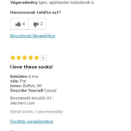
Végeredmény
Igen, ajánlanám másoknak is
Breathe Well
Hasznosnak találta ezt?
Comfortable
4
2
Legjobb használat
Beszámoló Megjelölése
Casual Wear
Going Out
5
Width
Feels true to width
I love these socks!
Sizing
Feels true to size
Beküldve
4 éve
tőle:
Pat
Innen:
Buffalo, NY
Describe Yourself
Casual
Beszámoló készült itt:
skechers.com
Great socks, I use everyday.
Fordítás megjelenítése