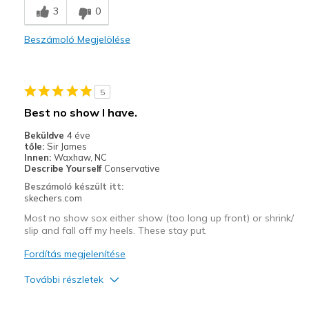
Kontra
3
0
Poor Cushioning
Beszámoló Megjelölése
Wear Out Quickly
Legjobb használat
5
Casual Wear
Best no show I have.
Width
Feels true to width
Beküldve
4 éve
Sizing
Feels true to size
tőle:
Sir James
Innen:
Waxhaw, NC
View On Shoes
Shoes are for Wearing
Describe Yourself
Conservative
Beszámoló készült itt:
skechers.com
Most no show sox either show (too long up front) or shrink/
slip and fall off my heels. These stay put.
Fordítás megjelenítése
További részletek
Profi