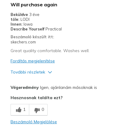
Will purchase again
View On Shoes
Shoes are for Wearing
Beküldve
3 éve
tőle:
LODI
Innen:
Iowa
Describe Yourself
Practical
Beszámoló készült itt:
skechers.com
Great quality comfortable. Washes well.
Fordítás megjelenítése
További részletek
Profi
Végeredmény
Igen, ajánlanám másoknak is
Comfortable
Hasznosnak találta ezt?
Legjobb használat
1
0
Casual Wear
Beszámoló Megjelölése
Width
Feels true to width
Sizing
Feels true to size