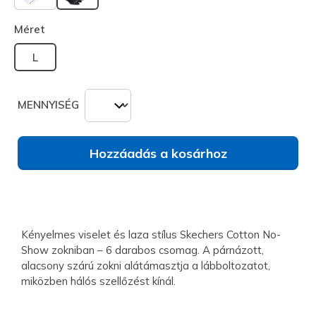
kiválasztva
Méret
L
MENNYISÉG
Hozzáadás a kosárhoz
Kényelmes viselet és laza stílus Skechers Cotton No-
Show zokniban – 6 darabos csomag. A párnázott,
alacsony szárú zokni alátámasztja a lábboltozatot,
miközben hálós szellőzést kínál.