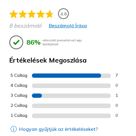
4.8
8 beszámoló
Beszámoló Írása
86%
válaszoló javasolná ezt egy
barátjának
Értékelések Megoszlása
5 Csillag
7
4 Csillag
0
3 Csillag
1
2 Csillag
0
1 Csillag
0
Hogyan gyűjtjük az értékeléseket?