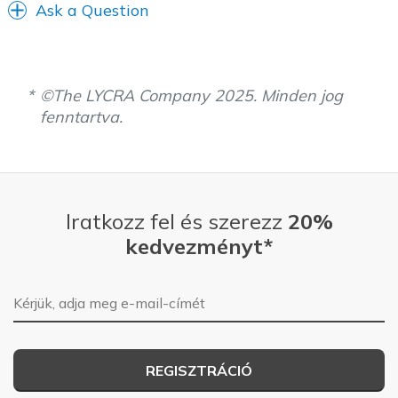
Travel
Ask a Question
Width
Feels true to width
Sizing
Feels true to size
View On Shoes
Shoes are for Wearing
©The LYCRA Company 2025. Minden jog
fenntartva.
Iratkozz fel és szerezz
20%
kedvezményt*
E-mail-cím
REGISZTRÁCIÓ