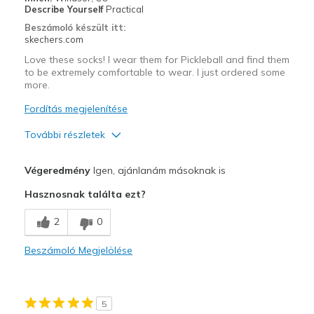
Describe Yourself
Practical
Width
Feels true to width
Beszámoló készült itt:
skechers.com
Sizing
Feels true to size
View On Shoes
I'm Into Shoes
Love these socks! I wear them for Pickleball and find them
to be extremely comfortable to wear. I just ordered some
more.
Fordítás megjelenítése
További részletek
Profi
Végeredmény
Igen, ajánlanám másoknak is
Breathe Well
Hasznosnak találta ezt?
Comfortable
2
0
Legjobb használat
Beszámoló Megjelölése
Pickleball
Width
Feels true to width
5
Sizing
Feels true to size