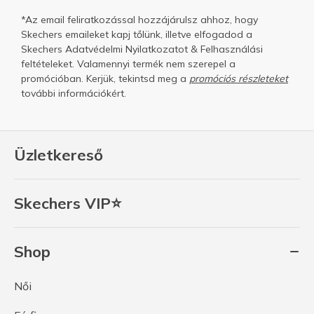
*Az email feliratkozással hozzájárulsz ahhoz, hogy
Skechers emaileket kapj tőlünk, illetve elfogadod a
Skechers
Adatvédelmi Nyilatkozatot
&
Felhasználási
feltételeket.
Valamennyi termék nem szerepel a
promócióban. Kerjük, tekintsd meg a
promóciós részleteket
további információkért.
Üzletkereső
Skechers VIP⭐
Shop
Női