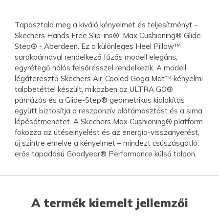
Tapasztald meg a kiváló kényelmet és teljesítményt –
Skechers Hands Free Slip-ins®: Max Cushioning® Glide-
Step® - Aberdeen. Ez a különleges Heel Pillow™
sarokpárnával rendelkező fűzős modell elegáns,
egyrétegű hálós felsőrésszel rendelkezik. A modell
légáteresztő Skechers Air-Cooled Goga Mat™ kényelmi
talpbetéttel készült, miközben az ULTRA GO®
párnázás és a Glide-Step® geometrikus kialakítás
együtt biztosítja a reszponzív alátámasztást és a sima
lépésátmenetet. A Skechers Max Cushioning® platform
fokozza az ütéselnyelést és az energia-visszanyerést,
új szintre emelve a kényelmet – mindezt csúszásgátló,
erős tapadású Goodyear® Performance külső talpon.
A termék kiemelt jellemzői