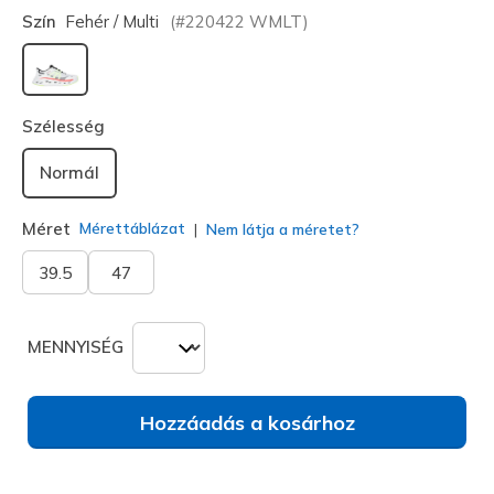
Szín
Fehér / Multi
(#
220422
WMLT
)
kiválasztva
Szélesség
Normál
Méret
Mérettáblázat
Nem látja a méretet?
39.5
47
MENNYISÉG
Hozzáadás a kosárhoz