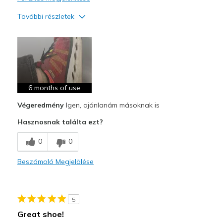
További részletek
Profi
Attractive Design
Breathe Well
Comfortable
6 months of use
Végeredmény
Igen, ajánlanám másoknak is
Legjobb használat
Hasznosnak találta ezt?
Running
0
0
Width
Feels true to width
Sizing
Feels true to size
Beszámoló Megjelölése
View On Shoes
I'm Really Into Shoes
5
Great shoe!