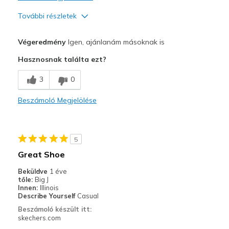
További részletek
Profi
Végeredmény
Igen, ajánlanám másoknak is
Attractive Design
Hasznosnak találta ezt?
Legjobb használat
3
0
Casual Wear
Beszámoló Megjelölése
Width
Feels true to width
Sizing
Feels true to size
View On Shoes
I'm Really Into Shoes
5
Great Shoe
Beküldve
1 éve
tőle:
Big J
Innen:
Illinois
Describe Yourself
Casual
Beszámoló készült itt:
skechers.com