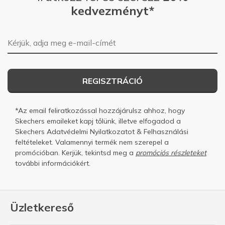
kedvezményt*
E-mail-cím
REGISZTRÁCIÓ
*Az email feliratkozással hozzájárulsz ahhoz, hogy
Skechers emaileket kapj tőlünk, illetve elfogadod a
Skechers
Adatvédelmi Nyilatkozatot
&
Felhasználási
feltételeket.
Valamennyi termék nem szerepel a
promócióban. Kerjük, tekintsd meg a
promóciós részleteket
további információkért.
Üzletkereső