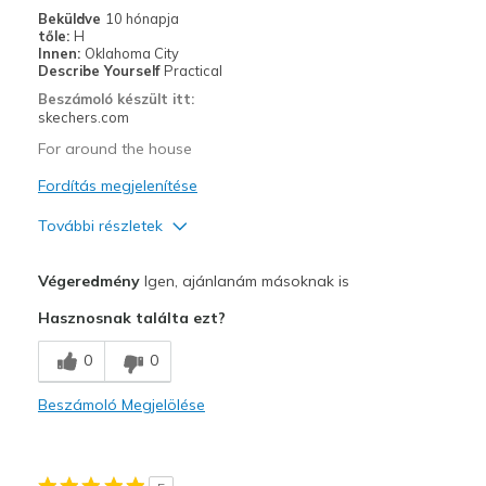
Beküldve
10 hónapja
tőle:
H
Innen:
Oklahoma City
Describe Yourself
Practical
Beszámoló készült itt:
skechers.com
For around the house
Fordítás megjelenítése
További részletek
Profi
Végeredmény
Igen, ajánlanám másoknak is
Attractive Design
Hasznosnak találta ezt?
Comfortable
0
0
Stylish
Beszámoló Megjelölése
Legjobb használat
Casual Wear