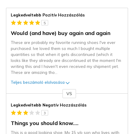
Legkedveltebb Pozitív Hozzászólás
5
Would (and have) buy again and again
These are probably my favorite running shoes I've ever
purchased. Ive loved them so much I bought multiple
quantities so that when it gets discontinued (which it
looks like they already are discontinued at the moment I'm
writing this and I haven't even received my shipment yet.
These are amazing tho
...
Teljes beszámoló elolvasása
VS
Kontra
Legkedveltebb Negatív Hozzászólás
3
Things you should know….
This is a good looking shoe. My 15 y/o son who lives with