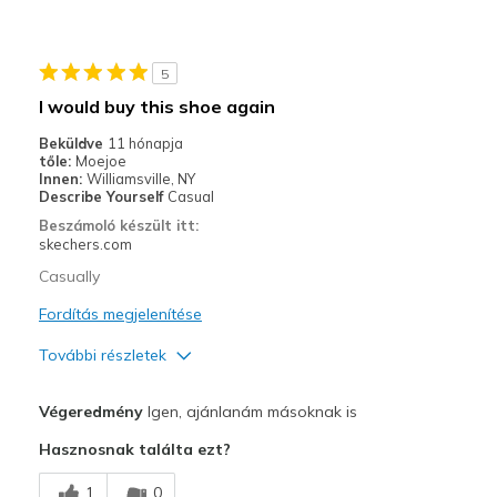
Running
Width
Feels true to width
5
Sizing
Feels true to size
I would buy this shoe again
View On Shoes
Shoes are for Wearing
Beküldve
11 hónapja
tőle:
Moejoe
Innen:
Williamsville, NY
Describe Yourself
Casual
Beszámoló készült itt:
skechers.com
Casually
Fordítás megjelenítése
További részletek
Profi
Végeredmény
Igen, ajánlanám másoknak is
Attractive Design
Hasznosnak találta ezt?
Breathe Well
1
0