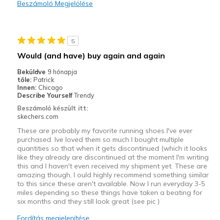
Beszámoló Megjelölése
Kontra
Need Break In
5
Legjobb használat
Would (and have) buy again and again
Casual Wear
Beküldve
9 hónapja
tőle:
Patrick
Width
Feels too narrow
Innen:
Chicago
Describe Yourself
Trendy
Sizing
Feels half size too small
Beszámoló készült itt:
View On Shoes
I'm Into Shoes
skechers.com
These are probably my favorite running shoes I've ever
purchased. Ive loved them so much I bought multiple
quantities so that when it gets discontinued (which it looks
like they already are discontinued at the moment I'm writing
this and I haven't even received my shipment yet. These are
amazing though, I ould highly recommend something similar
to this since these aren't available. Now I run everyday 3-5
miles depending so these things have taken a beating for
six months and they still look great (see pic )
Fordítás megjelenítése