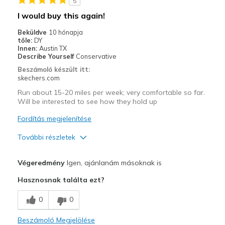
5
Width
Feels true to width
I would buy this again!
Sizing
Feels true to size
Beküldve
10 hónapja
View On Shoes
Shoes are for Wearing
tőle:
DY
Innen:
Austin TX
Describe Yourself
Conservative
Beszámoló készült itt:
skechers.com
Run about 15-20 miles per week; very comfortable so far.
Will be interested to see how they hold up
Fordítás megjelenítése
További részletek
Profi
Végeredmény
Igen, ajánlanám másoknak is
Attractive Design
Hasznosnak találta ezt?
Comfortable
0
0
Legjobb használat
Beszámoló Megjelölése