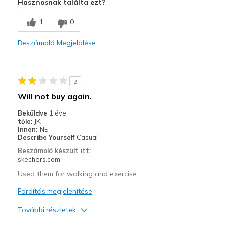
Hasznosnak találta ezt?
Breathe Well
1
0
Comfortable
Beszámoló Megjelölése
Durable
Stylish
2
Kontra
Will not buy again.
Need Break In
Beküldve
1 éve
tőle:
JK
Legjobb használat
Innen:
NE
Describe Yourself
Casual
Casual Wear
Beszámoló készült itt:
skechers.com
Going Out
Used them for walking and exercise.
Special Occasions
Fordítás megjelenítése
Travel
További részletek
Width
Feels true to width