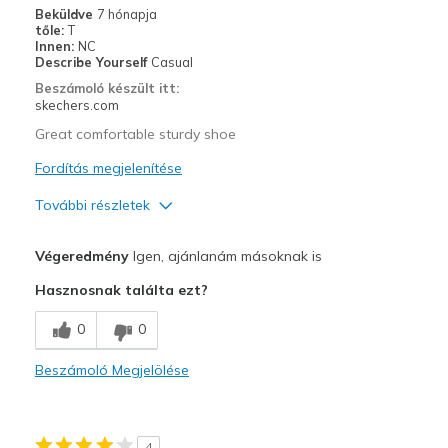
Beküldve
7 hónapja
tőle:
T
Innen:
NC
Describe Yourself
Casual
Beszámoló készült itt:
skechers.com
Great comfortable sturdy shoe
Fordítás megjelenítése
További részletek
Profi
Végeredmény
Igen, ajánlanám másoknak is
Attractive Design
Hasznosnak találta ezt?
Comfortable
0
0
Legjobb használat
Beszámoló Megjelölése
Casual Wear
Width
Feels true to width
4