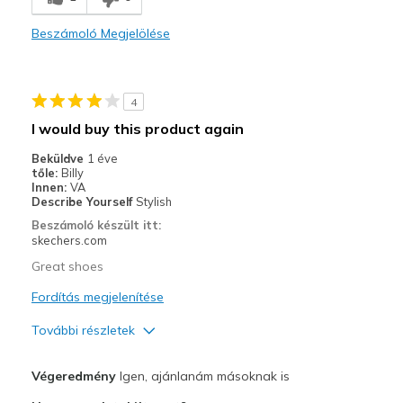
Comfortable
Beszámoló Megjelölése
Stylish
Legjobb használat
4
Casual Wear
I would buy this product again
Going Out
Beküldve
1 éve
tőle:
Billy
Travel
Innen:
VA
Describe Yourself
Stylish
Width
Feels too narrow
Beszámoló készült itt:
skechers.com
Sizing
Feels true to size
View On Shoes
I'm Into Shoes
Great shoes
Fordítás megjelenítése
További részletek
Profi
Végeredmény
Igen, ajánlanám másoknak is
Attractive Design