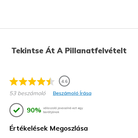
Tekintse Át A Pillanatfelvételt
4.6
53 beszámoló
Beszámoló Írása
90%
válaszoló javasolná ezt egy
barátjának
Értékelések Megoszlása