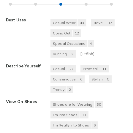
Best Uses
Casual Wear
43
Travel
17
Going Out
12
Special Occasions
4
[+
több
]
Running
2
Describe Yourself
Casual
27
Practical
11
Conservative
6
Stylish
5
Trendy
2
View On Shoes
Shoes are for Wearing
30
I'm Into Shoes
11
I'm Really Into Shoes
6