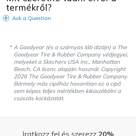
termékről?
Ask a Question
A Goodyear (és a szárnyas láb dizájn) a The
Goodyear Tire & Rubber Company védjegyei,
melyeket a Skechers USA Inc., Manhattan
Beach, CA licenc alapján használ. Copyright
2026 The Goodyear Tire & Rubber Company.
Bármely más cipőhöz hasonlóan ez a cipő
sem képes teljes mértékben kiküszöbölni a
csúszás kockázatát.
Iratkozz fel és szerezz
20%