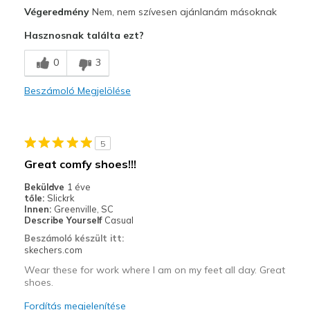
Profi
Végeredmény
Nem, nem szívesen ajánlanám másoknak
Sizing
Feels true to size
Breathe Well
View On Shoes
I'm Into Shoes
Hasznosnak találta ezt?
Kontra
0
3
Poor Cushioning
Beszámoló Megjelölése
Wear Out Quickly
Width
Feels true to width
5
Sizing
Feels half size too big
Great comfy shoes!!!
View On Shoes
Shoes are for Wearing
Beküldve
1 éve
tőle:
Slickrk
Innen:
Greenville, SC
Describe Yourself
Casual
Beszámoló készült itt:
skechers.com
Wear these for work where I am on my feet all day. Great
shoes.
Fordítás megjelenítése