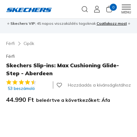
0
Men
MENU
⭐
Skechers VIP:
45 napos visszaküldés tagoknak
Csatlakozz most
⭐
Férfi
Cipők
Férfi
Skechers Slip-ins: Max Cushioning Glide-
Step - Aberdeen
5 az 5-ből ügyfélértékelés
Hozzáadás a kívánságlistához
53 beszámoló
44.990 Ft
beleértve a következőket: Áfa