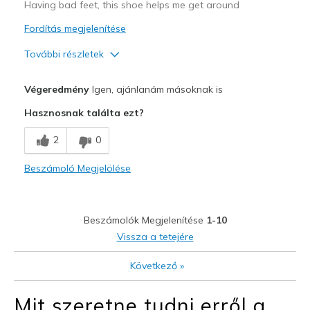
Having bad feet, this shoe helps me get around
Fordítás megjelenítése
További részletek
Profi
Végeredmény
Igen, ajánlanám másoknak is
Attractive Design
Hasznosnak találta ezt?
Comfortable
2
0
Legjobb használat
Beszámoló Megjelölése
Casual Wear
Width
Feels true to width
Beszámolók Megjelenítése
1-10
Sizing
Feels true to size
Vissza a tetejére
View On Shoes
Shoes are for Wearing
Következő
»
Mit szeretne tudni erről a