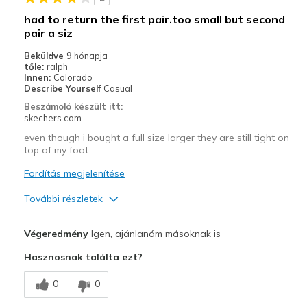
Sizing
Feels true to size
had to return the first pair.too small but second
pair a siz
Beküldve
9 hónapja
tőle:
ralph
Innen:
Colorado
Describe Yourself
Casual
Beszámoló készült itt:
skechers.com
even though i bought a full size larger they are still tight on
top of my foot
Fordítás megjelenítése
További részletek
Profi
Végeredmény
Igen, ajánlanám másoknak is
Attractive Design
Hasznosnak találta ezt?
Breathe Well
0
0
Stylish